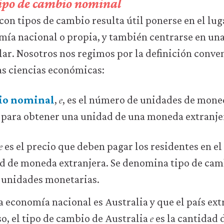
tipo de cambio nominal
con tipos de cambio resulta útil ponerse en el lug
omía nacional o propia, y también centrarse en u
lar. Nosotros nos regimos por la definición conve
as ciencias económicas:
𝑒
e
bio nominal
,
, es el número de unidades de mone
 para obtener una unidad de una moneda extranje
𝑒
e
es el precio que deben pagar los residentes en el
d de moneda extranjera. Se denomina tipo de ca
 unidades monetarias.
economía nacional es Australia y que el país ext
𝑒
e
so, el tipo de cambio de Australia
es la cantidad 