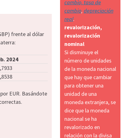
cambio, tasa de
cambio
,
depreciación
real
.
revalorización,
GBP) frente al dólar
revalorización
aterra:
nominal
Si disminuye el
eb. 2024
número de unidades
,7933
de la moneda nacional
,8538
que hay que cambiar
para obtener una
o por EUR. Basándote
unidad de una
correctas.
moneda extranjera, se
dice que la moneda
nacional se ha
revalorizado en
relación con la divisa