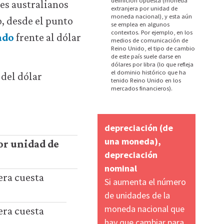
definición opuesta (moneda
res australianos
extranjera por unidad de
moneda nacional), y esta aún
, desde el punto
se emplea en algunos
contextos. Por ejemplo, en los
ado
frente al dólar
medios de comunicación de
Reino Unido, el tipo de cambio
de este país suele darse en
dólares por libra (lo que refleja
el dominio histórico que ha
 del dólar
tenido Reino Unido en los
mercados financieros).
depreciación (de
una moneda),
or unidad de
depreciación
nominal
era cuesta
Si aumenta el número
de unidades de la
moneda nacional que
era cuesta
hay que cambiar para