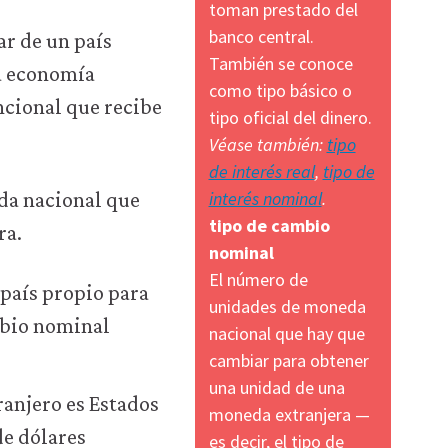
toman prestado del
banco central.
ar de un país
También se conoce
na economía
como tipo básico o
ncional que recibe
tipo oficial del dinero.
Véase también:
tipo
de interés real
,
tipo de
interés nominal
.
da nacional que
tipo de cambio
ra.
nominal
El número de
 país propio para
unidades de moneda
mbio nominal
nacional que hay que
cambiar para obtener
una unidad de una
ranjero es Estados
moneda extranjera —
de dólares
es decir, el tipo de