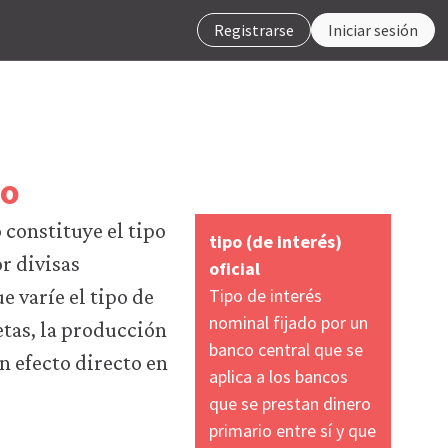
Registrarse
Iniciar sesión
io
 constituye el tipo
tipo (de interés)
r divisas
oficial
Tipo de interés
e varíe el tipo de
nominal fijado por un
etas, la producción
banco central que se
n efecto directo en
aplica a los bancos
que se prestan dinero
primario entre sí y que