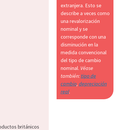
extranjera. Esto se
describe a veces como
una revalorización
nominal y se
corresponde con una
disminución en la
medida convencional
del tipo de cambio
nominal.
Véase
también:
tipo de
cambio
,
depreciación
real
.
oductos británicos