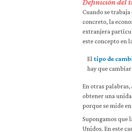
Definición del 
Puedes
desactivarlas
Cuando se trabaja 
a
concreto, la econ
través
de
extranjera particu
la
este concepto en l
configuración
de
tu
El
tipo de cam
navegador,
pero
hay que cambiar
es
posible
En otras palabras,
que
eso
obtener una unida
afecte
porque se mide en
a
las
Supongamos que la 
prestaciones
del
Unidos. En este ca