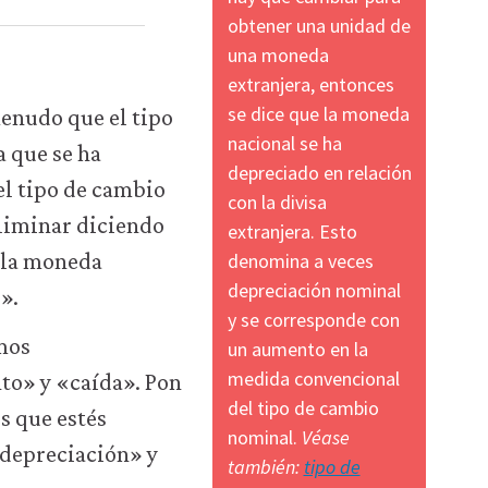
obtener una unidad de
una moneda
extranjera, entonces
se dice que la moneda
enudo que el tipo
nacional se ha
 que se ha
depreciado en relación
del tipo de cambio
con la divisa
eliminar diciendo
extranjera. Esto
e la moneda
denomina a veces
depreciación nominal
».
y se corresponde con
mos
un aumento en la
medida convencional
to» y «caída». Pon
del tipo de cambio
s que estés
nominal.
Véase
 «depreciación» y
también:
tipo de