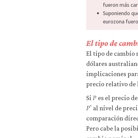
fueron más cara
Suponiendo que
eurozona fueron
El tipo de cambi
El tipo de cambio
dólares australian
implicaciones para
precio relativo de 
𝑃
P
Si
es el precio d
𝑃
*
P
*
al nivel de prec
comparación direc
Pero cabe la posib
e