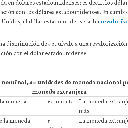
da en dólares estadounidenses; es decir, los dóla
ación con los dólares estadounidenses. En cambio
s Unidos, el dólar estadounidense se ha
revaloriz
𝑒
e
 una disminución de
equivale a una revalorización
ación con el dólar estadounidense.
o nominal,
e
= unidades de moneda nacional p
moneda extranjera
 la moneda
e
aumenta
La moneda extranj
más
e la moneda
e
La moneda extranj