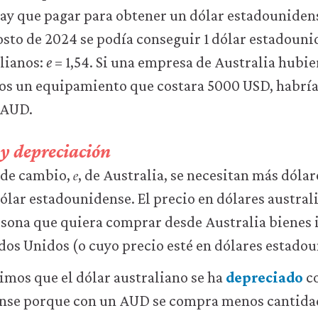
hay que pagar para obtener un dólar estadounide
gosto de 2024 se podía conseguir 1 dólar estadoun
alianos:
e
= 1,54. Si una empresa de Australia hubi
dos un equipamiento que costara 5000 USD, habría
 AUD.
y depreciación
𝑒
e
o de cambio,
, de Australia, se necesitan más dóla
ólar estadounidense. El precio en dólares austra
rsona que quiera comprar desde Australia bienes
dos Unidos (o cuyo precio esté en dólares estado
cimos que el dólar australiano se ha
depreciado
co
nse porque con un AUD se compra menos cantida