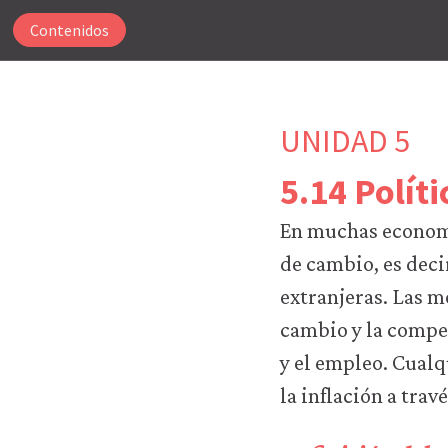
Contenidos
UNIDAD 5
5.14 Polít
Para
En muchas economía
que
nuestro
de cambio, es deci
sitio
extranjeras. Las m
web
funcione,
cambio y la compet
CORE
y el empleo. Cualq
Econ
utiliza
la inflación a trav
cookies
necesarias.