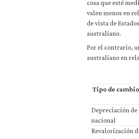
cosa que esté medi
utilizar
cookies
valen menos en rel
analíticas
de vista de Estado
que
nos
australiano.
ayuden
a
Por el contrario,
mejorar
australiano en rel
la
funcionalidad
y
la
facilidad
Tipo de cambi
de
uso
de
Depreciación de
nuestro
nacional
sitio
web.
Revalorización d
Estas