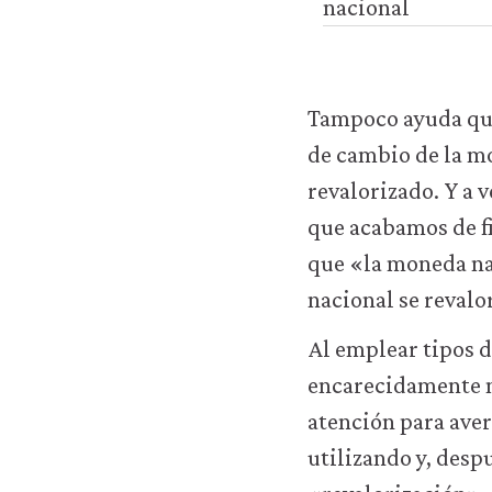
nacional
cookies
analíticas
solo
se
instalarán
Tampoco ayuda que
si
de cambio de la m
las
aceptas.
revalorizado. Y a v
No
que acabamos de fi
vendemos
ni
que «la moneda na
cedemos
nacional se revalo
datos
personales
Al emplear tipos 
ni
de
encarecidamente n
uso
atención para aver
a
terceros
utilizando y, desp
ni
los