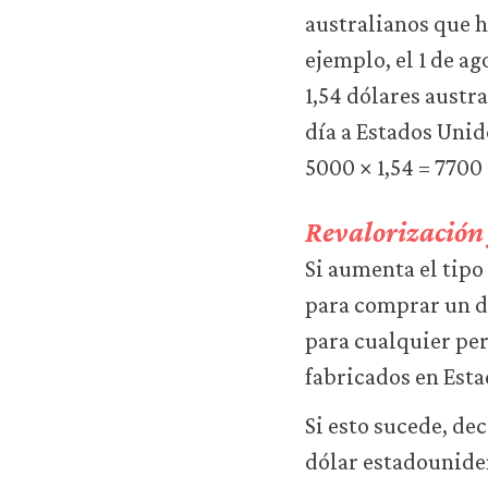
sitio
australianos que 
web
(como,
ejemplo, el 1 de a
por
1,54 dólares austr
ejemplo,
para
día a Estados Uni
acceder
5000 × 1,54 = 7700
a
recursos
para
Revalorización 
los
que
Si aumenta el tip
hay
para comprar un d
que
tener
para cualquier pe
una
fabricados en Esta
sesión
iniciada).
Si esto sucede, de
También
nos
dólar estadounide
gustaría