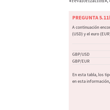
«revalorización»,
empleamos
con
ningún
PREGUNTA 5.11
otro
A continuación encont
fin.
Para
(USD) y el euro (EUR
obtener
información
más
GBP/USD
detallada
sobre
GBP/EUR
las
cookies
En esta tabla, los 
que
en esta información,
utilizamos,
consulta
nuestra
política
de
privacidad
.