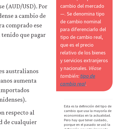
cambio del mercado
nse (AUD/USD). Por
—. Se denomina tipo
idense a cambio de
de cambio nominal
era comprado ese
para diferenciarlo del
 tenido que pagar
tipo de cambio real,
que es el precio
relativo de los bienes
y servicios extranjeros
y nacionales.
Véase
res australianos
también:
tipo de
lianos aumenta
cambio real
.
 importados
unidenses).
Esta es la definición del tipo de
cambio que usa la mayoría de
n respecto al
economistas en la actualidad.
Pero hay que tener cuidado,
d de cualquier
porque en el pasado se usó la