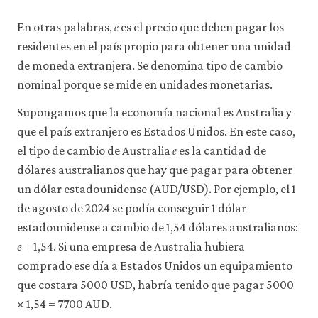
la
𝑒
funcionalidad
e
En otras palabras,
es el precio que deben pagar los
y
la
residentes en el país propio para obtener una unidad
facilidad
de moneda extranjera. Se denomina tipo de cambio
de
uso
nominal porque se mide en unidades monetarias.
de
nuestro
Supongamos que la economía nacional es Australia y
sitio
que el país extranjero es Estados Unidos. En este caso,
𝑒
web.
e
Estas
el tipo de cambio de Australia
es la cantidad de
cookies
dólares australianos que hay que pagar para obtener
analíticas
un dólar estadounidense (AUD/USD). Por ejemplo, el 1
solo
se
de agosto de 2024 se podía conseguir 1 dólar
instalarán
estadounidense a cambio de 1,54 dólares australianos:
si
las
e
= 1,54. Si una empresa de Australia hubiera
aceptas.
comprado ese día a Estados Unidos un equipamiento
No
que costara 5000 USD, habría tenido que pagar 5000
vendemos
ni
× 1,54 = 7700 AUD.
cedemos