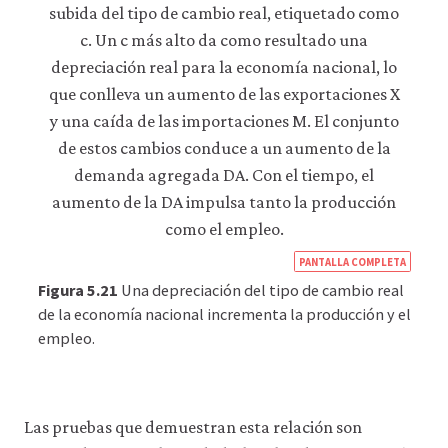
https
PANTALLA COMPLETA
econ
Figura 5.21
Una depreciación del tipo de cambio real
econ
de la economía nacional incrementa la producción y el
empleo.
macr
polic
14-
exch
Las pruebas que demuestran esta relación son
rate