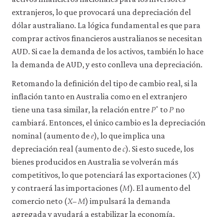
extranjeros, lo que provocará una depreciación del
dólar australiano. La lógica fundamental es que para
comprar activos financieros australianos se necesitan
AUD. Si cae la demanda de los activos, también lo hace
la demanda de AUD, y esto conlleva una depreciación.
Retomando la definición del tipo de cambio real, si la
inflación tanto en Australia como en el extranjero
𝑃
𝑃
*
P
*
P
tiene una tasa similar, la relación entre
to
no
cambiará. Entonces, el único cambio es la depreciación
𝑒
e
nominal (aumento de
), lo que implica una
𝑐
c
depreciación real (aumento de
). Si esto sucede, los
bienes producidos en Australia se volverán más
𝑋
X
competitivos, lo que potenciará las exportaciones (
)
𝑀
M
y contraerá las importaciones (
). El aumento del
𝑋
–
𝑀
X
–
M
comercio neto (
) impulsará la demanda
agregada y ayudará a estabilizar la economía.