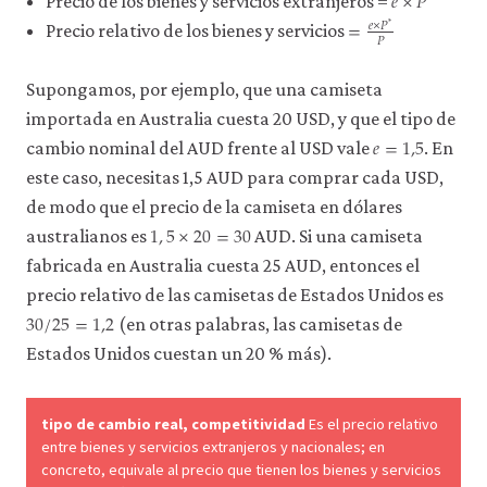
𝑒
×
𝑃
Precio de los bienes y servicios extranjeros =
=
𝑒
×
𝑃
*
=
e
×
P
*
P
𝑃
Precio relativo de los bienes y servicios
Supongamos, por ejemplo, que una camiseta
importada en Australia cuesta 20 USD, y que el tipo de
𝑒
=
1,5
e
=
1,5
cambio nominal del AUD frente al USD vale
. En
este caso, necesitas 1,5 AUD para comprar cada USD,
de modo que el precio de la camiseta en dólares
1
,
5
×
20
=
30
1
,
5
×
20
=
30
australianos es
AUD. Si una camiseta
fabricada en Australia cuesta 25 AUD, entonces el
precio relativo de las camisetas de Estados Unidos es
30
/
25
=
1,2
30
/
25
=
1,2
(en otras palabras, las camisetas de
Estados Unidos cuestan un 20 % más).
tipo de cambio real, competitividad
Es el precio relativo
entre bienes y servicios extranjeros y nacionales; en
concreto, equivale al precio que tienen los bienes y servicios