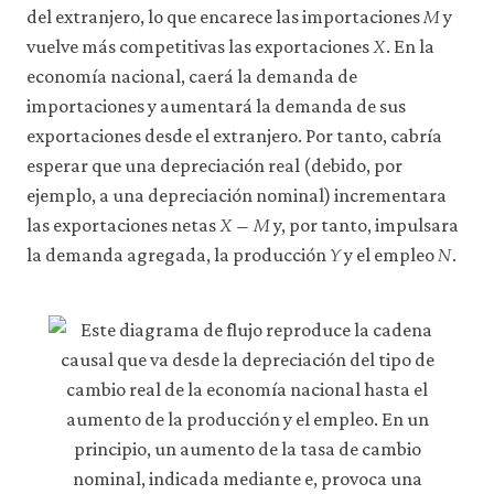
𝑀
M
del extranjero, lo que encarece las importaciones
y
𝑋
X
vuelve más competitivas las exportaciones
. En la
economía nacional, caerá la demanda de
importaciones y aumentará la demanda de sus
exportaciones desde el extranjero. Por tanto, cabría
esperar que una depreciación real (debido, por
ejemplo, a una depreciación nominal) incrementara
𝑋
−
𝑀
X
−
M
las exportaciones netas
y, por tanto, impulsara
𝑌
𝑁
Y
N
la demanda agregada, la producción
y el empleo
.