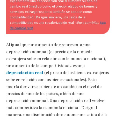
experimenta una depreciación real si aumenta su tipo de
cambio real (medido como el precio relativo de bienes y
servicios extranjeros; esto también se conoce como
competitividad). De igual manera, una caída de la
competitividad es una revalorización real.
Véase también:
tipo
de cambio real
.
𝑒
e
Al igual que un aumento de
representa una
depreciación nominal (el precio de la moneda
extranjera sube en relación con la moneda nacional),
𝑐
c
un aumento de la competitividad
es una
depreciación real
(el precio de los bienes extranjeros
sube en relación con los bienes nacionales). Esto
podría derivarse, o bien de un cambio en el nivel de
precios de uno de los países, o bien de una
depreciación nominal. Una depreciación real vuelve
más competitiva la economía nacional. De igual
𝑐
c
manera, una disminución de
supone una caída de la