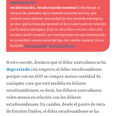
depreciación real
.
consulta
revalorización, revalorización nominal
Si disminuye el
nuestra
número de unidades de la moneda nacional que hay que
política
cambiar para obtener una unidad de una moneda extranjera,
de
se dice que la moneda nacional se ha revalorizado en relación
privacidad
.
con la divisa extranjera. Esto se describe a veces como una
revalorización nominal y se corresponde con una disminución
Aceptar
en la medida convencional del tipo de cambio nominal.
Véase
solo
también:
tipo de cambio
,
depreciación real
.
cookies
necesarias
Si esto sucede, decimos que el dólar australiano se ha
Aceptar
depreciado
con respecto al dólar estadounidense
todas
las
porque con un AUD se compra menos cantidad de
cookies
cualquier cosa que esté medida en dólares
estadounidenses; es decir, los dólares australianos
valen menos en relación con los dólares
estadounidenses. En cambio, desde el punto de vista
de Estados Unidos, el dólar estadounidense se ha