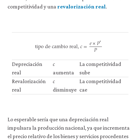
competitividad y una
revalorización real
.
𝑒
×
𝑃
*
tipo de cambio real,
𝑐
=
𝑃
tipo de cambio real,
c
=
e
×
P
*
P
Depreciación
c
La competitividad
real
aumenta
sube
Revalorización
c
La competitividad
real
disminuye
cae
Lo esperable sería que una depreciación real
impulsara la producción nacional, ya que incrementa
el precio relativo de los bienes y servicios procedentes