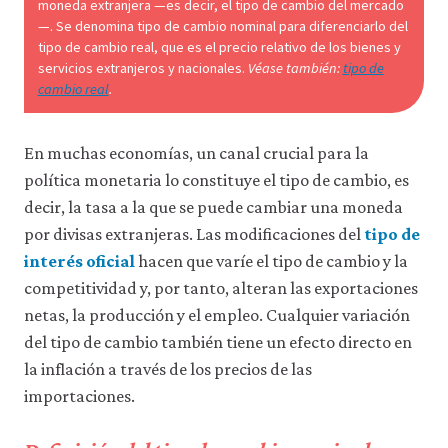
moneda extranjera —es decir, el tipo de cambio del mercado
a
través
—. Se denomina tipo de cambio nominal para diferenciarlo del
de
tipo de cambio real, que es el precio relativo de los bienes y
la
servicios extranjeros y nacionales.
Véase también:
tipo de
configuración
cambio real
.
de
tu
navegador,
En muchas economías, un canal crucial para la
pero
es
política monetaria lo constituye el tipo de cambio, es
posible
decir, la tasa a la que se puede cambiar una moneda
que
eso
por divisas extranjeras. Las modificaciones del
tipo de
afecte
interés oficial
hacen que varíe el tipo de cambio y la
a
competitividad y, por tanto, alteran las exportaciones
las
prestaciones
netas, la producción y el empleo. Cualquier variación
del
del tipo de cambio también tiene un efecto directo en
sitio
web
la inflación a través de los precios de las
(como,
importaciones.
por
ejemplo,
para