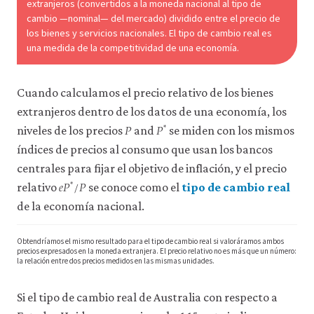
extranjeros (convertidos a la moneda nacional al tipo de
cambio —nominal— del mercado) dividido entre el precio de
los bienes y servicios nacionales. El tipo de cambio real es
una medida de la competitividad de una economía.
Cuando calculamos el precio relativo de los bienes
extranjeros dentro de los datos de una economía, los
𝑃
𝑃
*
P
P
*
niveles de los precios
and
se miden con los mismos
índices de precios al consumo que usan los bancos
centrales para fijar el objetivo de inflación, y el precio
𝑒
𝑃
/
𝑃
*
e
P
*
/
P
relativo
se conoce como el
tipo de cambio real
de la economía nacional.
Obtendríamos el mismo resultado para el tipo de cambio real si valoráramos ambos
precios expresados en la moneda extranjera. El precio relativo no es más que un número:
la relación entre dos precios medidos en las mismas unidades.
Si el tipo de cambio real de Australia con respecto a