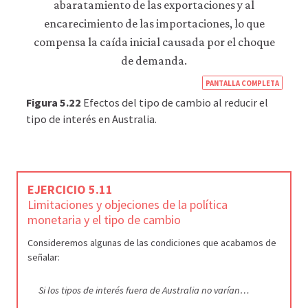
https
PANTALLA COMPLETA
econ
Figura 5.22
Efectos del tipo de cambio al reducir el
econ
tipo de interés en Australia.
macr
polic
14-
EJERCICIO 5.11
exch
Limitaciones y objeciones de la política
rate
monetaria y el tipo de cambio
5-
Consideremos algunas de las condiciones que acabamos de
22
señalar:
Si los tipos de interés fuera de Australia no varían…