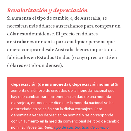
datos
personales
Revalorización y depreciación
𝑒
ni
e
Si aumenta el tipo de cambio,
, de Australia, se
de
uso
necesitan más dólares australianos para comprar un
a
dólar estadounidense. El precio en dólares
terceros
australianos aumenta para cualquier persona que
ni
los
quiera comprar desde Australia bienes importados
empleamos
fabricados en Estados Unidos (o cuyo precio esté en
con
ningún
dólares estadounidenses).
otro
fin.
Para
depreciación (de una moneda), depreciación nominal
Si
obtener
aumenta el número de unidades de la moneda nacional que
información
hay que cambiar para obtener una unidad de una moneda
más
extranjera, entonces se dice que la moneda nacional se ha
detallada
sobre
depreciado en relación con la divisa extranjera. Esto
las
denomina a veces depreciación nominal y se corresponde
cookies
con un aumento en la medida convencional del tipo de cambio
que
nominal.
Véase también:
tipo de cambio, tasa de cambio
,
utilizamos,