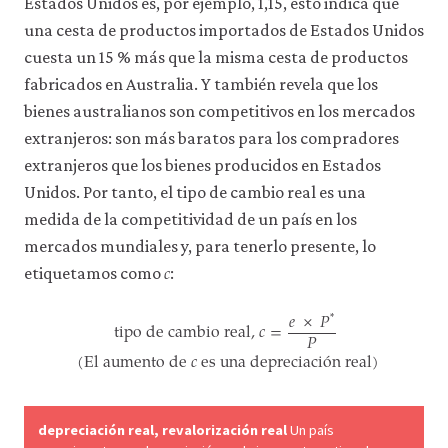
Estados Unidos es, por ejemplo, 1,15, esto indica que
una cesta de productos importados de Estados Unidos
cuesta un 15 % más que la misma cesta de productos
fabricados en Australia. Y también revela que los
bienes australianos son competitivos en los mercados
extranjeros: son más baratos para los compradores
extranjeros que los bienes producidos en Estados
Unidos. Por tanto, el tipo de cambio real es una
medida de la competitividad de un país en los
mercados mundiales y, para tenerlo presente, lo
𝑐
c
etiquetamos como
:
𝑒
×
𝑃
*
tipo de cambio real,
𝑐
=
𝑃
tipo de cambio real,
c
=
e
×
P
*
P
(El aumento de
c
es una depr
(El aumento de
𝑐
es una depreciaci
ó
n real)
depreciación real, revalorización real
Un país