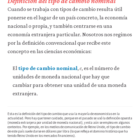
Definición del tipo de cambio nominal
acceder
Cuando se trabaja con tipos de cambio resulta útil
a
recursos
ponerse en el lugar de un país concreto, la economía
para
nacional o propia, y también centrarse en una
los
que
economía extranjera particular. Nosotros nos regimos
hay
por la definición convencional que recibe este
que
concepto en las ciencias económicas:
tener
una
𝑒
sesión
e
El
tipo de cambio nominal
,
, es el número de
iniciada).
También
unidades de moneda nacional que hay que
nos
cambiar para obtener una unidad de una moneda
gustaría
utilizar
extranjera.
cookies
analíticas
que
Esta es la definición del tipo de cambio que usa la mayoría de economistas en la
nos
actualidad. Pero hay que tener cuidado, porque en el pasado se usó la definición opuesta
ayuden
(moneda extranjera por unidad de moneda nacional), y esta aún se emplea en algunos
contextos. Por ejemplo, en los medios de comunicación de Reino Unido, el tipo de cambio
a
de este país suele darse en dólares por libra (lo que refleja el dominio histórico que ha
mejorar
tenido Reino Unido en los mercados financieros).