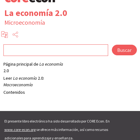
La economía 2.0
Microeconomía
Buscar
Página principal de
La economía
2.0
Leer
La economía
2.0:
Macroeconomía
Contenidos
El presente libro electrónico ha sido desarrollado por CORE Econ. En
www.core-econ.org
se ofrece más información, así como recursos
adicionales para aprendizaje y enseñanza.