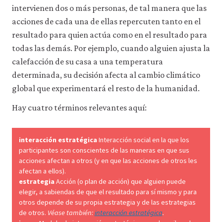
la
intervienen dos o más personas, de tal manera que las
funcionalidad
y
acciones de cada una de ellas repercuten tanto en el
la
resultado para quien actúa como en el resultado para
facilidad
todas las demás. Por ejemplo, cuando alguien ajusta la
de
uso
calefacción de su casa a una temperatura
de
determinada, su decisión afecta al cambio climático
nuestro
sitio
global que experimentará el resto de la humanidad.
web.
Estas
Hay cuatro términos relevantes aquí:
cookies
analíticas
solo
interacción estratégica
Interacción social en la que los
se
participantes son conscientes de las maneras en que sus
instalarán
acciones afectan a otros (y en que las acciones de otros les
si
las
afectan a ellos).
aceptas.
estrategia
Acción (o plan de acción) que alguien puede
No
elegir, a sabiendas de que el resultado para sí mismo y para
vendemos
otros depende de su propia estrategia y de las estrategias
ni
de otros.
Véase también:
interacción estratégica
.
cedemos