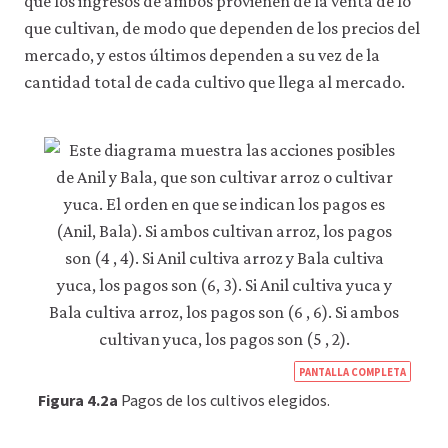
que los ingresos de ambos provienen de la venta de lo
que cultivan, de modo que dependen de los precios del
mercado, y estos últimos dependen a su vez de la
cantidad total de cada cultivo que llega al mercado.
https
PANTALLA COMPLETA
econ
Figura 4.2a
Pagos de los cultivos elegidos.
econ