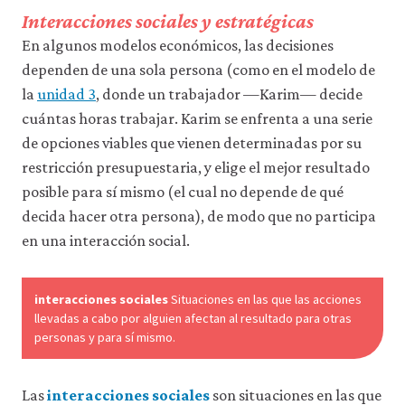
acceder
Interacciones sociales y estratégicas
a
En algunos modelos económicos, las decisiones
recursos
para
dependen de una sola persona (como en el modelo de
los
la
unidad 3
, donde un trabajador —Karim— decide
que
hay
cuántas horas trabajar. Karim se enfrenta a una serie
que
de opciones viables que vienen determinadas por su
tener
una
restricción presupuestaria, y elige el mejor resultado
sesión
posible para sí mismo (el cual no depende de qué
iniciada).
decida hacer otra persona), de modo que no participa
También
nos
en una interacción social.
gustaría
utilizar
cookies
interacciones sociales
Situaciones en las que las acciones
analíticas
llevadas a cabo por alguien afectan al resultado para otras
que
personas y para sí mismo.
nos
ayuden
a
mejorar
Las
interacciones sociales
son situaciones en las que