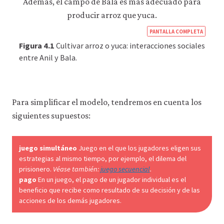
https
PANTALLA COMPLETA
econ
Figura 4.1
Cultivar arroz o yuca: interacciones sociales
econ
entre Anil y Bala.
strat
inter
02-
Para simplificar el modelo, tendremos en cuenta los
game
siguientes supuestos:
theo
4-
juego simultáneo
Juego en el que los jugadores eligen sus
1
estrategias al mismo tiempo, por ejemplo, el dilema del
prisionero.
Véase también:
juego secuencial
.
pago
En un juego, el pago de un jugador individual es el
beneficio que recibe como resultado de su decisión y de las
acciones de los demás jugadores.