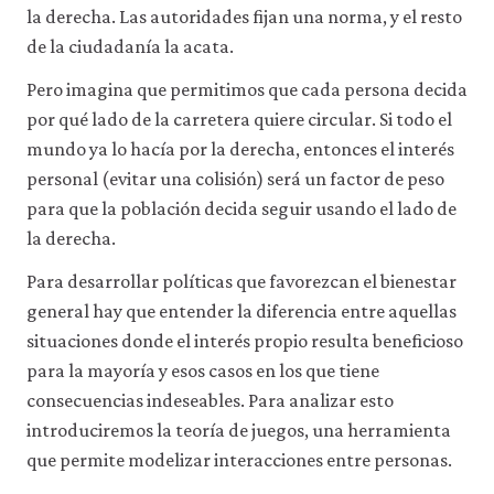
a
la derecha. Las autoridades fijan una norma, y el resto
través
de la ciudadanía la acata.
de
la
Pero imagina que permitimos que cada persona decida
configuración
de
por qué lado de la carretera quiere circular. Si todo el
tu
mundo ya lo hacía por la derecha, entonces el interés
navegador,
pero
personal (evitar una colisión) será un factor de peso
es
para que la población decida seguir usando el lado de
posible
que
la derecha.
eso
afecte
Para desarrollar políticas que favorezcan el bienestar
a
general hay que entender la diferencia entre aquellas
las
situaciones donde el interés propio resulta beneficioso
prestaciones
del
para la mayoría y esos casos en los que tiene
sitio
consecuencias indeseables. Para analizar esto
web
(como,
introduciremos la teoría de juegos, una herramienta
por
que permite modelizar interacciones entre personas.
ejemplo,
para