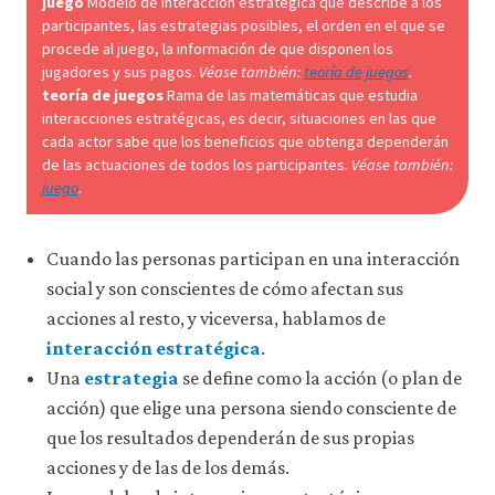
juego
Modelo de interacción estratégica que describe a los
datos
participantes, las estrategias posibles, el orden en el que se
personales
procede al juego, la información de que disponen los
ni
jugadores y sus pagos.
Véase también:
teoría de juegos
.
de
teoría de juegos
Rama de las matemáticas que estudia
uso
a
interacciones estratégicas, es decir, situaciones en las que
terceros
cada actor sabe que los beneficios que obtenga dependerán
ni
de las actuaciones de todos los participantes.
Véase también:
los
juego
.
empleamos
con
ningún
Cuando las personas participan en una interacción
otro
fin.
social y son conscientes de cómo afectan sus
Para
acciones al resto, y viceversa, hablamos de
obtener
información
interacción estratégica
.
más
Una
estrategia
se define como la acción (o plan de
detallada
acción) que elige una persona siendo consciente de
sobre
las
que los resultados dependerán de sus propias
cookies
acciones y de las de los demás.
que
utilizamos,