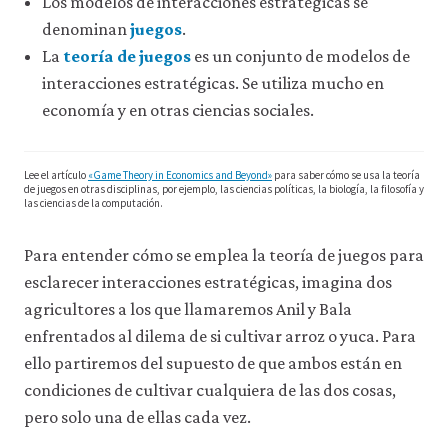
Los modelos de interacciones estratégicas se
consulta
denominan
juegos
.
nuestra
La
teoría de juegos
es un conjunto de modelos de
política
de
interacciones estratégicas. Se utiliza mucho en
privacidad
.
economía y en otras ciencias sociales.
Aceptar
solo
Lee el artículo
«Game Theory in Economics and Beyond»
para saber cómo se usa la teoría
cookies
de juegos en otras disciplinas, por ejemplo, las ciencias políticas, la biología, la filosofía y
necesarias
las ciencias de la computación.
Para entender cómo se emplea la teoría de juegos para
Aceptar
todas
esclarecer interacciones estratégicas, imagina dos
las
cookies
agricultores a los que llamaremos Anil y Bala
enfrentados al dilema de si cultivar arroz o yuca. Para
ello partiremos del supuesto de que ambos están en
condiciones de cultivar cualquiera de las dos cosas,
pero solo una de ellas cada vez.