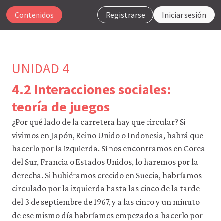
Contenidos
Registrarse
Iniciar sesión
UNIDAD 4
4.2 Interacciones sociales:
Para
teoría de juegos
que
nuestro
¿Por qué lado de la carretera hay que circular? Si
sitio
vivimos en Japón, Reino Unido o Indonesia, habrá que
web
hacerlo por la izquierda. Si nos encontramos en Corea
funcione,
CORE
del Sur, Francia o Estados Unidos, lo haremos por la
Econ
derecha. Si hubiéramos crecido en Suecia, habríamos
utiliza
cookies
circulado por la izquierda hasta las cinco de la tarde
necesarias.
del 3 de septiembre de 1967, y a las cinco y un minuto
Puedes
desactivarlas
de ese mismo día habríamos empezado a hacerlo por