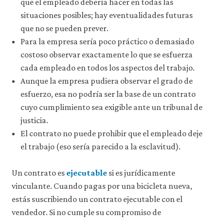
la
que el empleado debería hacer en todas las
funcionalidad
situaciones posibles; hay eventualidades futuras
y
que no se pueden prever.
la
facilidad
Para la empresa sería poco práctico o demasiado
de
costoso observar exactamente lo que se esfuerza
uso
de
cada empleado en todos los aspectos del trabajo.
nuestro
Aunque la empresa pudiera observar el grado de
sitio
web.
esfuerzo, esa no podría ser la base de un contrato
Estas
cuyo cumplimiento sea exigible ante un tribunal de
cookies
justicia.
analíticas
solo
El contrato no puede prohibir que el empleado deje
se
el trabajo (eso sería parecido a la esclavitud).
instalarán
si
las
Un contrato es
ejecutable
si es jurídicamente
aceptas.
vinculante. Cuando pagas por una bicicleta nueva,
No
vendemos
estás suscribiendo un contrato ejecutable con el
ni
vendedor. Si no cumple su compromiso de
cedemos