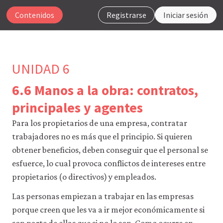
Contenidos
Registrarse
Iniciar sesión
UNIDAD 6
6.6 Manos a la obra: contratos,
Para
principales y agentes
que
nuestro
Para los propietarios de una empresa, contratar
sitio
trabajadores no es más que el principio. Si quieren
web
obtener beneficios, deben conseguir que el personal se
funcione,
CORE
esfuerce, lo cual provoca conflictos de intereses entre
Econ
propietarios (o directivos) y empleados.
utiliza
cookies
Las personas empiezan a trabajar en las empresas
necesarias.
Puedes
porque creen que les va a ir mejor económicamente si
desactivarlas