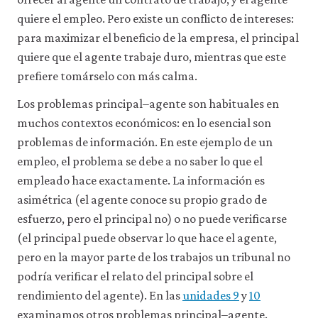
consulta
quiere el empleo. Pero existe un conflicto de intereses:
nuestra
para maximizar el beneficio de la empresa, el principal
política
de
quiere que el agente trabaje duro, mientras que este
privacidad
.
prefiere tomárselo con más calma.
Los problemas principal–agente son habituales en
Aceptar
solo
muchos contextos económicos: en lo esencial son
cookies
necesarias
problemas de información. En este ejemplo de un
empleo, el problema se debe a no saber lo que el
empleado hace exactamente. La información es
Aceptar
todas
asimétrica (el agente conoce su propio grado de
las
cookies
esfuerzo, pero el principal no) o no puede verificarse
(el principal puede observar lo que hace el agente,
pero en la mayor parte de los trabajos un tribunal no
podría verificar el relato del principal sobre el
rendimiento del agente). En las
unidades 9
y
10
examinamos otros problemas principal–agente.