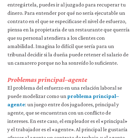
datos
entregártela, puedes ir al juzgado para recuperar tu
personales
dinero. Para entender por qué no sería ejecutable un
ni
de
contrato en el que se especificase el nivel de esfuerzo,
uso
piensa en la propietaria de un restaurante que querría
a
que su personal atendiera a los clientes con
terceros
ni
amabilidad. Imagina lo difícil que sería para un
los
tribunal decidir si la dueña puede retener el salario de
empleamos
con
un camarero porque no ha sonreído lo suficiente.
ningún
otro
Problemas principal–agente
fin.
Para
El problema del esfuerzo en una relación laboral se
obtener
puede modelizar como un
problema principal–
información
más
agente
: un juego entre dos jugadores, principal y
detallada
agente, que se encuentran con un conflicto de
sobre
las
intereses. En este caso, el empleador es el «principal»
cookies
y el trabajador es el «agente». Al principal le gustaría
que
ofrecer al agente un contrato de trabajo, y el agente
utilizamos,