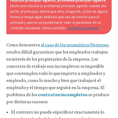
relación principal–agente, problema principal–agente
acceder
Existe una relación (o problema) principal–agente cuando una
a
parte, el principal, desea que otra, el agente, actúe de alguna
recursos
forma (o tenga algún atributo) que sea de interés para el
para
principal y que no se pueda hacer valer ni garantizar en un
los
contrato vinculante.
Véase también:
contrato incompleto
.
que
hay
que
tener
Como demuestra
el caso de los neumáticos Firestone
,
una
resulta difícil garantizar que los empleados trabajen
sesión
iniciada).
en interés de los propietarios de la empresa. Los
También
contratos de trabajo son incompletos: es imposible
nos
que contemplen todo lo que importa a empleador y
gustaría
utilizar
empleado, como lo mucho y bien que trabajará el
cookies
empleado y el tiempo que seguirá en la empresa. El
analíticas
que
problema de los
contratos incompletos
se produce
nos
por distintas razones:
ayuden
a
El contrato no puede especificar exactamente lo
mejorar