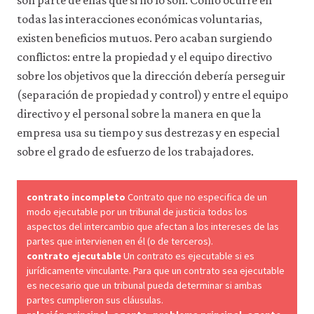
son parte de ellas que si no lo son. Como ocurre en
a
través
todas las interacciones económicas voluntarias,
de
existen beneficios mutuos. Pero acaban surgiendo
la
conflictos: entre la propiedad y el equipo directivo
configuración
de
sobre los objetivos que la dirección debería perseguir
tu
(separación de propiedad y control) y entre el equipo
navegador,
pero
directivo y el personal sobre la manera en que la
es
empresa usa su tiempo y sus destrezas y en especial
posible
que
sobre el grado de esfuerzo de los trabajadores.
eso
afecte
a
contrato incompleto
Contrato que no especifica de un
las
modo ejecutable por un tribunal de justicia todos los
prestaciones
aspectos del intercambio que afectan a los intereses de las
del
partes que intervienen en él (o de terceros).
sitio
contrato ejecutable
Un contrato es ejecutable si es
web
(como,
jurídicamente vinculante. Para que un contrato sea ejecutable
por
es necesario que un tribunal pueda determinar si ambas
ejemplo,
partes cumplieron sus cláusulas.
para