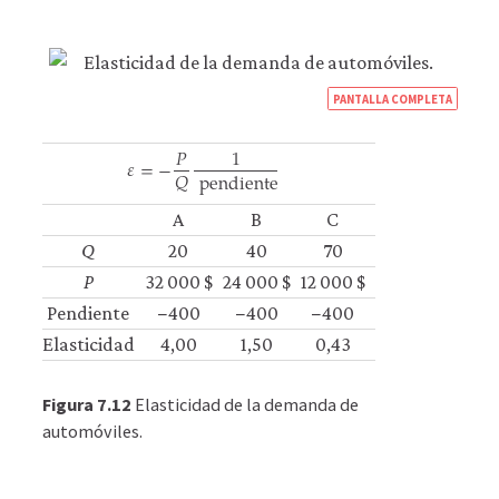
https
PANTALLA COMPLETA
econ
𝑃
1
𝜀
=
−
econ
𝑄
pendiente
firm-
ε
=
−
P
Q
1
pendiente
and-
A
B
C
cust
Q
20
40
70
05-
P
32 000 $
24 000 $
12 000 $
dem
Pendiente
−400
−400
−400
elast
Elasticidad
4,00
1,50
0,43
reve
7-
Figura 7.12
Elasticidad de la demanda de
12
automóviles.