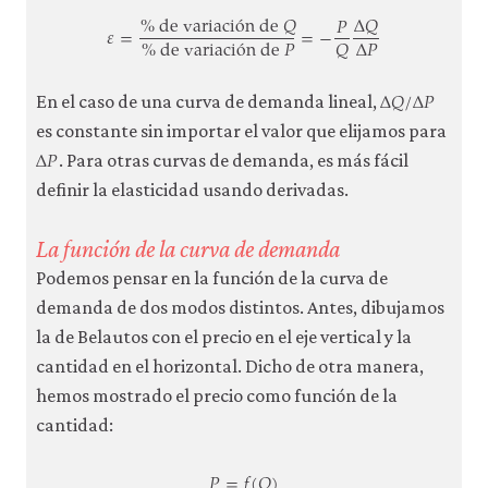
% de variaci
ó
n de
𝑄
Δ
𝑄
𝑃
𝜀
=
=
−
Δ
𝑃
𝑄
% de variaci
ó
n de
𝑃
ε
=
% de variación de
Q
% de variación de
P
=
−
P
Q
Δ
𝑄
/
Δ
𝑃
Δ
Q
/
Δ
P
En el caso de una curva de demanda lineal,
es constante sin importar el valor que elijamos para
Δ
𝑃
Δ
P
. Para otras curvas de demanda, es más fácil
definir la elasticidad usando derivadas.
La función de la curva de demanda
Podemos pensar en la función de la curva de
demanda de dos modos distintos. Antes, dibujamos
la de Belautos con el precio en el eje vertical y la
cantidad en el horizontal. Dicho de otra manera,
hemos mostrado el precio como función de la
cantidad:
𝑃
=
𝑓
(
𝑄
)