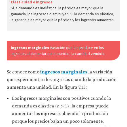
econ.
Elasticidad e ingresos
Si la demanda es inelástica, la pérdida es mayor que la
econ
ganancia: los ingresos disminuyen. Si la demanda es elástica,
firm-
la ganancia es mayor que la pérdida y los ingresos aumentan.
and-
cust
05-
dema
ingresos marginales
Variación que se produce en los
ingresos al aumentar en una unidad la cantidad vendida.
elasti
reven
7-
Se conoce como
ingresos marginales
la variación
13d
que experimentan los ingresos cuando la producción
aumenta una unidad. En la figura 7.13:
Los ingresos marginales son positivos cuando la
(
𝜀
>
1
)
(
ε
>
1
)
demanda es elástica
: la empresa puede
aumentar los ingresos subiendo la producción
porque los precios bajan un poco solamente.