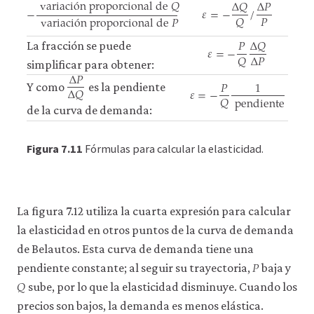
variaci
ó
n proporcional de
𝑄
Δ
𝑄
Δ
𝑃
𝜀
=
−
/
−
𝑃
𝑄
variaci
ó
n proporcional de
𝑃
ε
=
−
Δ
Q
Q
/
Δ
P
P
−
variación proporcional de
Q
variación proporcional d
Δ
𝑄
𝑃
𝜀
=
−
La fracción se puede
Δ
𝑃
𝑄
simplificar para obtener:
Δ
𝑃
ε
=
−
P
Q
Δ
Q
Δ
P
𝑃
1
Δ
P
Δ
Q
Δ
𝑄
𝜀
=
−
Y como
es la pendiente
𝑄
pendiente
ε
=
−
P
Q
1
pendiente
de la curva de demanda:
Figura 7.11
Fórmulas para calcular la elasticidad.
La figura 7.12 utiliza la cuarta expresión para calcular
la elasticidad en otros puntos de la curva de demanda
de Belautos. Esta curva de demanda tiene una
𝑃
P
pendiente constante; al seguir su trayectoria,
baja y
𝑄
Q
sube, por lo que la elasticidad disminuye. Cuando los
precios son bajos, la demanda es menos elástica.