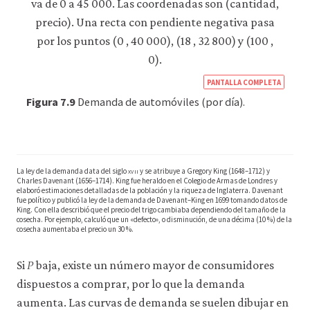
datos
personales
ni
de
uso
a
https
PANTALLA COMPLETA
terceros
econ
ni
Figura 7.9
Demanda de automóviles (por día).
los
econ
empleamos
firm-
con
ningún
and-
otro
La ley de la demanda data del siglo
xvii
y se atribuye a Gregory King (1648–1712) y
cust
fin.
Charles Davenant (1656–1714). King fue heraldo en el Colegio de Armas de Londres y
Para
05-
elaboró estimaciones detalladas de la población y la riqueza de Inglaterra. Davenant
fue político y publicó la ley de la demanda de Davenant–King en 1699 tomando datos de
obtener
dem
King. Con ella describió que el precio del trigo cambiaba dependiendo del tamaño de la
información
cosecha. Por ejemplo, calculó que un «defecto», o disminución, de una décima (10 %) de la
elast
más
cosecha aumentaba el precio un 30 %.
detallada
reve
𝑃
sobre
P
Si
baja, existe un número mayor de consumidores
7-
las
cookies
dispuestos a comprar, por lo que la demanda
9
que
aumenta. Las curvas de demanda se suelen dibujar en
utilizamos,