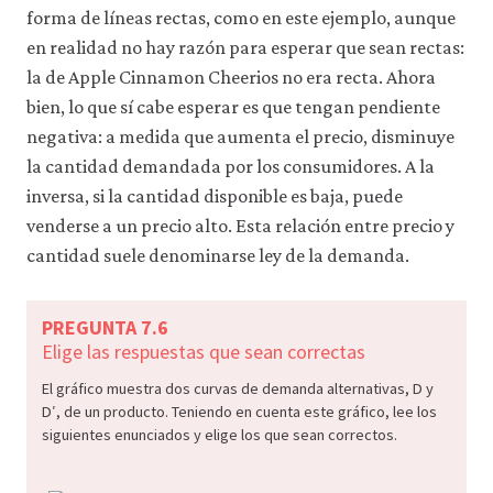
forma de líneas rectas, como en este ejemplo, aunque
consulta
nuestra
en realidad no hay razón para esperar que sean rectas:
política
la de Apple Cinnamon Cheerios no era recta. Ahora
de
privacidad
.
bien, lo que sí cabe esperar es que tengan pendiente
negativa: a medida que aumenta el precio, disminuye
la cantidad demandada por los consumidores. A la
Aceptar
solo
inversa, si la cantidad disponible es baja, puede
cookies
necesarias
venderse a un precio alto. Esta relación entre precio y
cantidad suele denominarse ley de la demanda.
Aceptar
todas
las
PREGUNTA 7.6
cookies
Elige las respuestas que sean correctas
El gráfico muestra dos curvas de demanda alternativas, D y
D′, de un producto. Teniendo en cuenta este gráfico, lee los
siguientes enunciados y elige los que sean correctos.