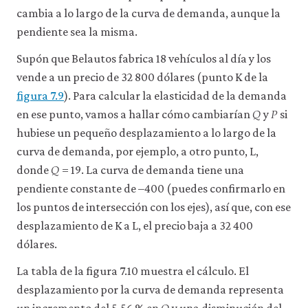
cambia a lo largo de la curva de demanda, aunque la
pendiente sea la misma.
Supón que Belautos fabrica 18 vehículos al día y los
vende a un precio de 32 800 dólares (punto K de la
figura 7.9
). Para calcular la elasticidad de la demanda
𝑄
𝑃
Q
P
en ese punto, vamos a hallar cómo cambiarían
y
si
hubiese un pequeño desplazamiento a lo largo de la
curva de demanda, por ejemplo, a otro punto, L,
𝑄
Q
donde
= 19. La curva de demanda tiene una
pendiente constante de –400 (puedes confirmarlo en
los puntos de intersección con los ejes), así que, con ese
desplazamiento de K a L, el precio baja a 32 400
dólares.
La tabla de la figura 7.10 muestra el cálculo. El
desplazamiento por la curva de demanda representa
Q