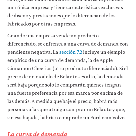
a
una única empresa y tiene características exclusivas
través
de
de diseño y prestaciones que lo diferencian de los
la
fabricados por otras empresas.
configuración
de
Cuando una empresa vende un producto
tu
navegador,
diferenciado, se enfrenta a una curva de demanda con
pero
pendiente negativa. La
sección 7.2
incluye un ejemplo
es
posible
empírico de una curva de demanda, la de Apple
que
Cinnamon Cheerios (otro producto diferenciado). Si el
eso
precio de un modelo de Belautos es alto, la demanda
afecte
a
será baja porque solo lo comprarán quienes tengan
las
una fuerte preferencia por esa marca por encima de
prestaciones
del
las demás. A medida que baje el precio, habrá más
sitio
personas a las que atraiga comprar un Belauto y que,
web
(como,
sin esa bajada, habrían comprado un Ford o un Volvo.
por
ejemplo,
La curva de demanda
para