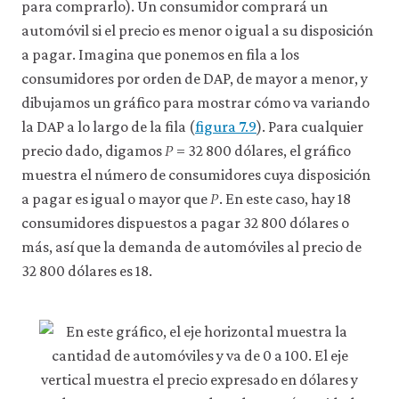
la
para comprarlo). Un consumidor comprará un
funcionalidad
automóvil si el precio es menor o igual a su disposición
y
la
a pagar. Imagina que ponemos en fila a los
facilidad
consumidores por orden de DAP, de mayor a menor, y
de
dibujamos un gráfico para mostrar cómo va variando
uso
de
la DAP a lo largo de la fila (
figura 7.9
). Para cualquier
𝑃
nuestro
P
precio dado, digamos
= 32 800 dólares, el gráfico
sitio
web.
muestra el número de consumidores cuya disposición
𝑃
Estas
P
a pagar es igual o mayor que
. En este caso, hay 18
cookies
analíticas
consumidores dispuestos a pagar 32 800 dólares o
solo
más, así que la demanda de automóviles al precio de
se
32 800 dólares es 18.
instalarán
si
las
aceptas.
No
vendemos
ni
cedemos