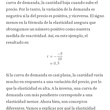
curva de demanda, la cantidad baja cuando sube el
precio. Por lo tanto, la variación de la demanda es
negativa si la del precio es positiva, y viceversa. El signo
menos en la fórmula de la elasticidad asegura que
obtengamos un número positivo como nuestra
medida de reactividad. Así, en este ejemplo, el
resultado es:
−
5
𝜀
=
−
10
=
0
,
5
ε
=
−
−
5
10
=
0
,
5
Si la curva de demanda es casi plana, la cantidad varía
mucho en respuesta a una variación del precio, por lo
que la elasticidad es alta. A la inversa, una curva de
demanda con más pendiente corresponde a una
elasticidad menor. Ahora bien, son conceptos
diferentes. Vamos a explicar por qué la elasticidad