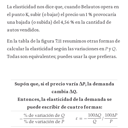
La elasticidad nos dice que, cuando Belautos opera en
el punto K, subir (o bajar) el precio un 1 % provocaría
una bajada (o subida) del 4,56 % en la cantidad de
autos vendidos.
En la tabla de la figura 7.11 resumimos otras formas de
𝑃
𝑄
P
Q
calcular la elasticidad según las variaciones en
y
.
Todas son equivalentes; puedes usar la que prefieras.
Supón que, si el precio varía Δ
P
, la demanda
cambia Δ
Q
.
Entonces, la elasticidad de la demanda se
puede escribir de cuatro formas:
100
Δ
𝑄
100
Δ
𝑃
%
de variaci
ó
n de
𝑄
𝜀
=
−
/
−
𝑃
𝑄
%
de variaci
ó
n de
𝑃
ε
=
−
100
Δ
Q
Q
/
100
Δ
P
P
−
%
de variación de
Q
%
de variación de
P