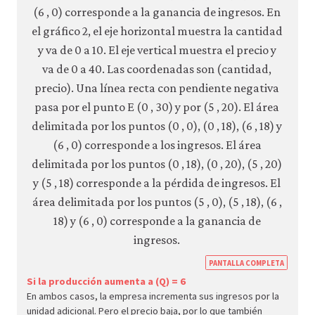
https
PANTALLA COMPLETA
econ.
Si la producción aumenta a (Q) = 6
En ambos casos, la empresa incrementa sus ingresos por la
econ
unidad adicional. Pero el precio baja, por lo que también