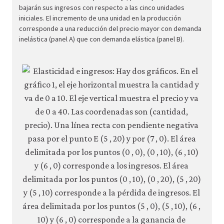
firm-
bajarán sus ingresos con respecto a las cinco unidades
and-
iniciales. El incremento de una unidad en la producción
corresponde a una reducción del precio mayor con demanda
cust
inelástica (panel A) que con demanda elástica (panel B).
05-
dema
elasti
reven
7-
13c