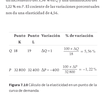
𝑄
un incremento del 5,56 % en
y una disminución del
𝑃
P
1,22 % en
. El cociente de las variaciones porcentuales
nos da una elasticidad de 4,56.
Punto
Punto
Variación
% de variación
El
K
L
100
×
Δ
𝑄
=
5
,
56
%
18
Q
18
19
∆
Q
= 1
𝜀
=
100
×
Δ
Q
18
=
5
,
56
%
100
×
Δ
𝑃
ε
=
5
,
=
−
1
,
22
%
32
800
P
32 800
32 400
∆
P
= −400
100
×
Δ
P
32
800
=
−
1
,
22
%
Figura 7.10
Cálculo de la elasticidad en un punto de la
curva de demanda.