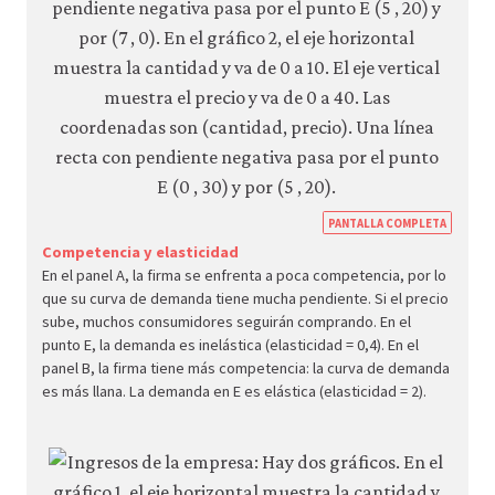
https
PANTALLA COMPLETA
econ.
Competencia y elasticidad
En el panel A, la firma se enfrenta a poca competencia, por lo
econ
que su curva de demanda tiene mucha pendiente. Si el precio
firm-
sube, muchos consumidores seguirán comprando. En el
and-
punto E, la demanda es inelástica (elasticidad = 0,4). En el
panel B, la firma tiene más competencia: la curva de demanda
cust
es más llana. La demanda en E es elástica (elasticidad = 2).
05-
dema
elasti
reven