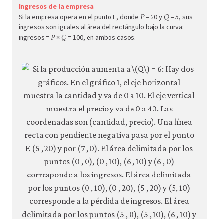
econ.
Ingresos de la empresa
𝑃
𝑄
P
Q
Si la empresa opera en el punto E, donde
= 20 y
= 5, sus
econ
ingresos son iguales al área del rectángulo bajo la curva:
𝑃
𝑄
firm-
P
Q
ingresos =
×
= 100, en ambos casos.
and-
cust
05-
dema
elasti
reven
7-
13b