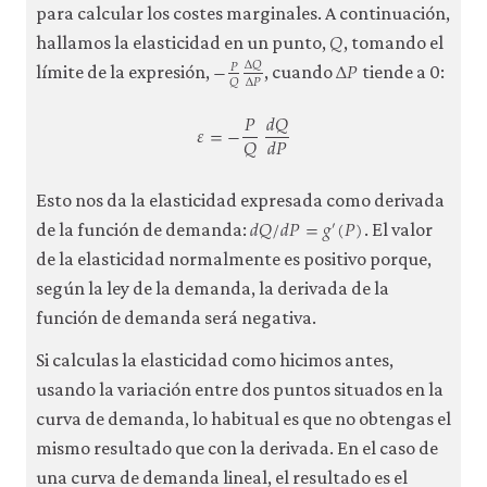
para calcular los costes marginales. A continuación,
𝑄
Q
hallamos la elasticidad en un punto,
, tomando el
−
Δ
𝑃
Δ
𝑄
𝑃
−
P
Q
Δ
Q
Δ
P
Δ
P
Δ
𝑃
𝑄
límite de la expresión,
, cuando
tiende a 0:
𝑑
𝑄
𝑃
𝜀
=
−
𝑄
𝑑
𝑃
ε
=
−
P
Q
d
Q
d
P
Esto nos da la elasticidad expresada como derivada
𝑑
𝑄
/
𝑑
𝑃
=
𝑔
(
𝑃
)
′
d
Q
/
d
P
=
g
′
(
P
)
de la función de demanda:
. El valor
de la elasticidad normalmente es positivo porque,
según la ley de la demanda, la derivada de la
función de demanda será negativa.
Si calculas la elasticidad como hicimos antes,
usando la variación entre dos puntos situados en la
curva de demanda, lo habitual es que no obtengas el
mismo resultado que con la derivada. En el caso de
una curva de demanda lineal, el resultado es el