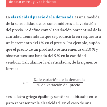
de estar entre 0 y 1, es inelástica.
La
elasticidad precio de la demanda
es una medida
de la sensibilidad de los consumidores a la variación
del precio. Se define como la variación porcentual de la
cantidad demandada que se produciría en respuesta a
un incremento del 1 % en el precio. Por ejemplo, supón
que el precio de un producto se incrementa un 10 % y
observamos una bajada del 5 % en la cantidad
vendida. Calculamos la elasticidad,
ε
, de la siguiente
forma:
%
de variaci
ó
n de la demanda
𝜀
=
−
%
de variaci
ó
n del precio
ε
=
−
%
de variación de la demanda
%
de variación
ε
es la letra griega épsilon y se utiliza habitualmente
para representar la elasticidad. En el caso de una