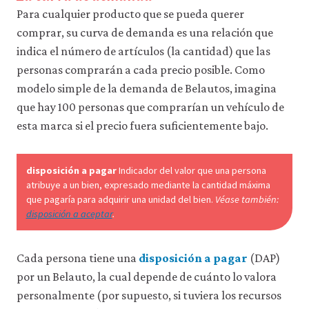
acceder
Para cualquier producto que se pueda querer
a
comprar, su curva de demanda es una relación que
recursos
para
indica el número de artículos (la cantidad) que las
los
personas comprarán a cada precio posible. Como
que
hay
modelo simple de la demanda de Belautos, imagina
que
que hay 100 personas que comprarían un vehículo de
tener
esta marca si el precio fuera suficientemente bajo.
una
sesión
iniciada).
También
disposición a pagar
Indicador del valor que una persona
nos
atribuye a un bien, expresado mediante la cantidad máxima
gustaría
que pagaría para adquirir una unidad del bien.
Véase también:
utilizar
disposición a aceptar
.
cookies
analíticas
que
Cada persona tiene una
disposición a pagar
(DAP)
nos
ayuden
por un Belauto, la cual depende de cuánto lo valora
a
personalmente (por supuesto, si tuviera los recursos
mejorar