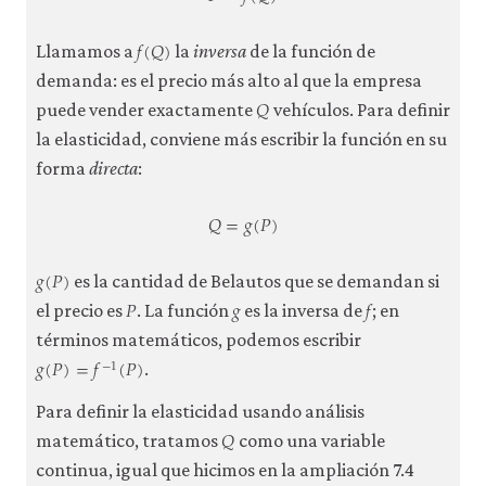
P
=
f
(
Q
)
𝑓
(
𝑄
)
f
(
Q
)
Llamamos a
la
inversa
de la función de
demanda: es el precio más alto al que la empresa
𝑄
Q
puede vender exactamente
vehículos. Para definir
la elasticidad, conviene más escribir la función en su
forma
directa
:
𝑄
=
𝑔
(
𝑃
)
Q
=
g
(
P
)
𝑔
(
𝑃
)
g
(
P
)
es la cantidad de Belautos que se demandan si
𝑃
𝑔
𝑓
P
g
f
el precio es
. La función
es la inversa de
; en
términos matemáticos, podemos escribir
𝑔
(
𝑃
)
=
𝑓
(
𝑃
)
−
1
g
(
P
)
=
f
−
1
(
P
)
.
Para definir la elasticidad usando análisis
𝑄
Q
matemático, tratamos
como una variable
continua, igual que hicimos en la ampliación 7.4