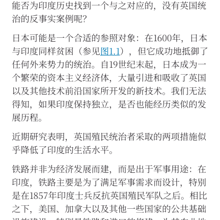
能否为印度历史找到一个与之对应的，没有英国统
类
治的反事实案例呢？
Cookie。
我
日本可能是一个合适的参照对象：在1600年，日本
们
不
与印度同样贫困（参见
图1.1
），但它成功地抵御了
会
任何外来势力的统治。自19世纪末起，日本成为一
将
个
个繁荣的资本主义经济体，大量引进和吸收了英国
人
以及其他技术前沿国家所开发的新技术。我们无法
数
据
得知，如果印度保持独立，是否也能经历类似的发
或
展历程。
使
用
近期研究表明，英国殖民统治者采取的两项措施似
数
乎降低了印度的生活水平。
据
出
售
铁路并非为经济发展而建，而是出于军事用途
：在
或
印度，铁路主要是为了满足军事需求而设计，特别
转
是在1857年印度士兵反抗英国殖民军队之后。相比
让
给
之下，美国、加拿大以及其他一些国家的公共基础
任