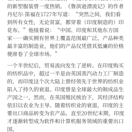
网
的新型服装曾一度热销。《鲁滨逊漂流记》的作者
站
正
丹尼尔·笛福在1727年写道：“突然之间，我们看
常
到所有女性，无论贫富，都穿着（印度制造的）印
运
花布。”他接着说：“中国、印度和其他东方国
行。
您
家……确实拥有世界上覆盖范围最广泛、产品种类
可
最丰富的制造业，他们的产品仅凭借其低廉的价格
以
通
便席卷了全球市场。”
过
浏
一个半世纪后，贸易流向发生了逆转。在印度购买
览
的纺织品中，超过一半是由英国蒸汽动力工厂制造
器
设
的，而印度这个次大陆上曾经领先于世界的纺织业
置
陷入了持久的衰退。印度曾是全球最大的制成品生
禁
产国之一，然而，在英国殖民统治下，其经济结构
用
这
依旧以农业为主导。随着纺织业的衰退，印度的主
些
要出口商品转变为农产品。直至20世纪末期，印度
Cookie，
但
才逐渐转型成为软件和计算机服务领域的重要出口
这
国。
可