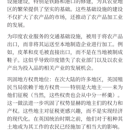
设施建设，特别是铁路和港口的修建，为其农业地
何
第
区的繁荣提供了坚实的基础。这些基础设施的建设
三
不仅扩大了农产品的市场，还推动了农产品加工业
方，
的发展。
也
不
会
为印度农业服务的交通基础设施，被用于将农产品
将
出口，而非将其运送至本地制造企业进行加工。例
其
如，皮革和皮毛被直接出口，而不是在当地被制成
用
于
鞋子。这似乎导致印度错失了农业部门以及以农业
其
产出为投入品的相关产业的发展机会。
他
用
巩固地方权贵地位
：在次大陆的许多地区，英国殖
途。
有
民当局依赖于地方权贵——特别是大地主——来为
关
他们征税（当然，这些权贵也会从中分一杯羹）。
我
们
这一做法进一步巩固了权势显赫的地主们的权力和
使
产权。这些地主对征税更感兴趣，而不是实现经济
用
的现代化。在英国统治时期之前，他们对于租种其
的
Cookie
土地或为其工作的农民已经施加了相当大的影响。
的