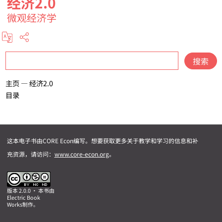
经济2.0
微观经济学
搜
索
主页 — 经济2.0
目录
这本电子书由CORE Econ编写。想要获取更多关于教学和学习的信息和补
充资源，请访问：
www.core-econ.org
。
版本 2.0.0 • 本书由
Electric Book
Works
制作。