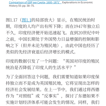
的
Comparison of GDP per Capita, 1600–1871’
Explorations in Economic
History 55: pp. 58–75.
用
户
体
图1.17（
图1.1
的局部放大）显示，在殖民统治时
验。
我
期，印度的人均产出有所下降；而在1947年独立后
们
不久，印度经济便开始迅速起飞。直到20世纪中叶
仅
在
之前，中国长期处于外国势力日益增强的控制和影
您
响之下（但并未沦为殖民地），由此中国也经历了
同
类似的先经济衰退后经济增长的模式。
意
的
印度的数据引发了一个问题：“英国对印度的殖民
情
况
统治是否降低了印度人的生活水平？”
下
才
为了全面回答这个问题，我们需要知道如果印度保
会
持独立而不是成为英国殖民地，它将呈现出怎样的
启
用
经济社会发展结果。在上一节中，我们通过将西德
这
作为“对照组”或“反事实”，探讨了东德如果不
些
分
实施计划经济体系可能会发生的情况。同样，我们
析