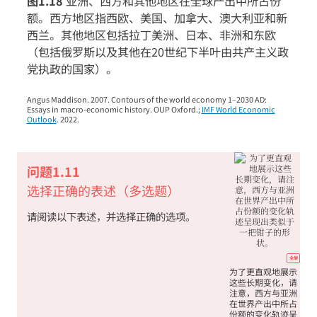
图1.18
亚洲、西方和其他地区在全球产出中所占份
eco
额。西方地区指西欧、美国、加拿大、澳大利亚和新
西兰。其他地区包括拉丁美洲、日本、非洲和东欧
pros
（包括俄罗斯以及其他在20世纪下半叶由共产主义政
ineq
党执政的国家）。
11-
brit
Angus Maddison. 2007. Contours of the world economy 1–2030 AD:
Essays in macro-economic history. OUP Oxford.;
IMF World Economic
colo
Outlook
. 2022.
indi
图
1-
问题1.11
18
选择正确的表述（多选题）
请阅读以下表述，并选择正确的选项。
全屏
为了更直观地展示
这些长期变化，请
注意，西方与亚洲
在世界产出中所占
份额的变化轨迹呈