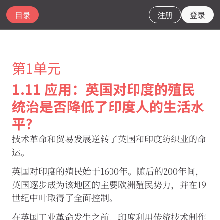
目录
注册
登录
第1单元
1.11 应用：英国对印度的殖民
CORE
统治是否降低了印度人的生活水
Econ
平？
网
站
技术革命和贸易发展逆转了英国和印度纺织业的命
使
用
运。
必
要
英国对印度的殖民始于1600年。随后的200年间，
的
英国逐步成为该地区的主要欧洲殖民势力，并在19
Cookie
以
世纪中叶取得了全面控制。
确
保
在英国工业革命发生之前，印度利用传统技术制作