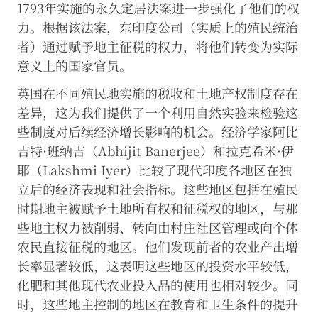
1793年实施的永久定居法案进一步强化了他们的权
详
细
力。根据该法案，东印度公司（实质上的殖民统治
信
者）通过赋予地主征税的权力，将他们转变为实际
息，
意义上的国家官员。
请
参
阅
英国在不同殖民地实施的税收和土地产权制度存在
隐
差异，这为我们提供了一个利用自然实验来检验这
私
些制度对后续经济增长影响的机会。经济学家阿比
政
策
。
吉特·班纳吉（Abhijit Banerjee）和拉克希米·伊
耶（Lakshmi Iyer）比较了现代印度各地区在独
仅
立后的经济表现和社会指标。这些地区包括在殖民
接
时期地主被赋予土地所有权和征税权的地区，与那
受
必
些地主权力被削弱、转向由村庄社区管理或向个体
要
的
农民直接征税的地区。他们发现前者的农业产出增
Cookie
长率显著较低，这表明这些地区的投资水平较低，
化肥和其他现代农业投入品的使用也相对较少。同
接
时，这些地主控制的地区在教育和卫生条件的提升
受