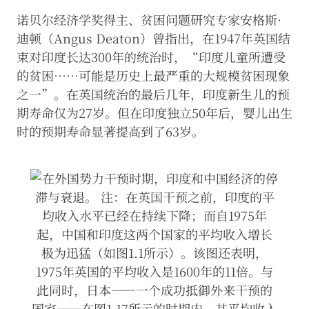
能
诺贝尔经济学奖得主、贫困问题研究专家安格斯·
会
影
迪顿（Angus Deaton）曾指出，在1947年英国结
响
束对印度长达300年的统治时，“印度儿童所遭受
网
的贫困……可能是历史上最严重的大规模贫困现象
站
功
之一”。在英国统治的最后几年，印度新生儿的预
能
期寿命仅为27岁。但在印度独立50年后，婴儿出生
的
使
时的预期寿命显著提高到了63岁。
用
（例
如
访
问
需
登
录
才
可
获
取
的