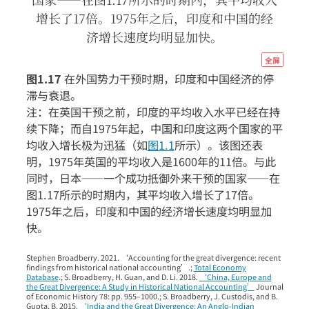
资
源）。
我
们
还
http
全屏
希
econ
图1.17
在外国势力干预时期，印度和中国经济的停
望
eco
使
滞与衰退。
用
注：在英国干预之前，印度的平均收入水平已经在持
pros
分
续下降；而自1975年起，中国和印度这两个国家的平
ineq
析
均收入增长极为迅猛（如
图1.1
所示）。该图还表
类
11-
Cookie
明，1975年英国的平均收入是1600年的11倍。与此
brit
来
同时，日本——一个成功抵御外来干预的国家——在
改
colo
图1.17所示的时期内，其平均收入增长了17倍。
进
indi
1975年之后，印度和中国的经济增长速度均明显加
网
图
站
快。
功
1-
能
Stephen Broadberry. 2021. ‘Accounting for the great divergence: recent
17
并
findings from historical national accounting’.;
Total Economy
提
Database
.; S. Broadberry, H. Guan, and D. Li. 2018.
‘China, Europe and
the Great Divergence: A Study in Historical National Accounting’
Journal
升
of Economic History 78: pp. 955–1000.; S. Broadberry, J. Custodis, and B.
您
Gupta, B. 2015.
‘India and the Great Divergence: An Anglo-Indian