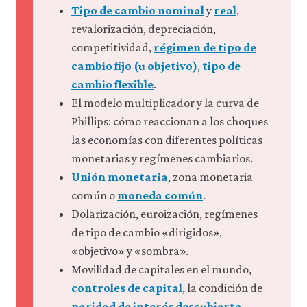
impulsan las emisiones de
Tipo de cambio nominal
y
real
,
5.14 Política monetaria y tipo de
gobernanza e inflación
8.14 Resumen
10.10 Los paralelismos entre la
carbono: la identidad de Kaya
cambio
7.12 Resumen
competencia política y la
revalorización, depreciación,
8.15 Referencias
9.13 Resumen
5.15 Caso práctico: respuestas
competencia económica
7.13 Referencias
competitividad,
régimen de tipo de
9.14 Referencias
políticas a choques de oferta;
10.11 La persistencia de la
cambio fijo (u objetivo)
,
tipo de
estudio del caso de Reino Unido
injusticia y los fallos del mercado
cambio flexible
.
entre 1950 y 2023
en las democracias: por qué
5.16 Resumen
fracasan los gobiernos
El modelo multiplicador y la curva de
5.17 Referencias
10.12 No factibilidad económica
Phillips: cómo reaccionan a los choques
10.13 Ciudadanos y líderes
las economías con diferentes políticas
elegidos como principales y
monetarias y regímenes cambiarios.
agentes
Unión monetaria
, zona monetaria
10.14 Las políticas importan y la
ciencia económica funciona: el
común o
moneda común
.
éxito de los gobiernos
Dolarización, euroización, regímenes
10.15 Epílogo
de tipo de cambio «dirigidos»,
10.16 Resumen
«objetivo» y «sombra».
10.17 Referencias
Movilidad de capitales en el mundo,
controles de capital
, la condición de
paridad de interés descubierta