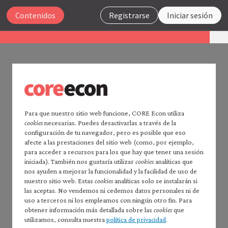
Cerrar
Contenidos
Registrarse
Iniciar sesión
La economía 2.0
Macroeconomía
UNIDAD 7
Buscar
7.12 Resumen
Para que nuestro sitio web funcione, CORE Econ utiliza
cookies
necesarias. Puedes desactivarlas a través de la
Página principal de
La economía
configuración de tu navegador, pero es posible que eso
Existe una gran diversidad de regímenes y de
2.0
afecte a las prestaciones del sitio web (como, por ejemplo,
resultados macroeconómicos en la economía
Leer
La economía
2.0:
para acceder a recursos para los que hay que tener una sesión
mundial.
Microeconomía
iniciada). También nos gustaría utilizar
cookies
analíticas que
nos ayuden a mejorar la funcionalidad y la facilidad de uso de
Índice de contenidos —
En la unidad 5, analizamos una economía
FlexIT
,
nuestro sitio web. Estas
cookies
analíticas solo se instalarán si
*Macroeconomía*
que combinaba un tipo de cambio flexible con una
las aceptas. No vendemos ni cedemos datos personales ni de
Prefacio
uso a terceros ni los empleamos con ningún otro fin. Para
política monetaria sujeta a un objetivo de inflación.
Cómo citar *La economía* 2.0:
obtener información más detallada sobre las
cookies
que
Ese modelo describe la situación de
*macroeconomía*
utilizamos, consulta nuestra
política de privacidad
.