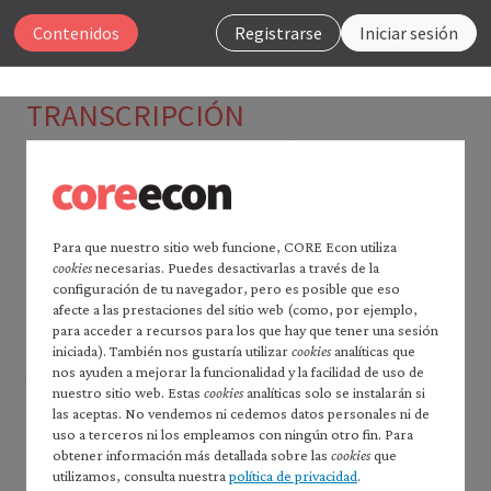
Cerrar
Contenidos
Registrarse
Iniciar sesión
La economía 2.0
TRANSCRIPCIÓN
Macroeconomía
Simon Johnson: ¿Cómo influyen
las buenas instituciones en el
Buscar
crecimiento económico?
Para que nuestro sitio web funcione, CORE Econ utiliza
cookies
necesarias. Puedes desactivarlas a través de la
Página principal de
La economía
configuración de tu navegador, pero es posible que eso
00:01
2.0
afecte a las prestaciones del sitio web (como, por ejemplo,
La variación de la renta per cápita en el mundo es
Leer
La economía
2.0:
para acceder a recursos para los que hay que tener una sesión
Microeconomía
enorme. Es de 40 o 50 a uno entre los países más ricos
iniciada). También nos gustaría utilizar
cookies
analíticas que
nos ayuden a mejorar la funcionalidad y la facilidad de uso de
Índice de contenidos —
y los más pobres. Las ideas pueden fluir, el capital
nuestro sitio web. Estas
cookies
analíticas solo se instalarán si
*Macroeconomía*
puede fluir, las personas, más o menos, pueden
las aceptas. No vendemos ni cedemos datos personales ni de
Prefacio
uso a terceros ni los empleamos con ningún otro fin. Para
moverse, las personas cualificadas sin duda pueden
Cómo citar *La economía* 2.0:
obtener información más detallada sobre las
cookies
que
moverse y, sin embargo, existen estas diferencias
*macroeconomía*
utilizamos, consulta nuestra
política de privacidad
.