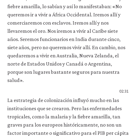
impulsan las emisiones de
5.14 Política monetaria y tipo de
gobernanza e inflación
8.14 Resumen
10.10 Los paralelismos entre la
fiebre amarilla, lo sabían y así lo manifestaban: «No
carbono: la identidad de Kaya
cambio
7.12 Resumen
competencia política y la
8.15 Referencias
queremos ir a vivir a África Occidental. Iremos allí y
9.13 Resumen
5.15 Caso práctico: respuestas
competencia económica
7.13 Referencias
comerciaremos con esclavos. Iremos allí y nos
9.14 Referencias
políticas a choques de oferta;
10.11 La persistencia de la
llevaremos el oro. Nos iremos a vivir al Caribe siete
estudio del caso de Reino Unido
injusticia y los fallos del mercado
entre 1950 y 2023
en las democracias: por qué
años. Seremos funcionarios en India durante cinco,
5.16 Resumen
fracasan los gobiernos
siete años, pero no queremos vivir allí. En cambio, nos
5.17 Referencias
10.12 No factibilidad económica
quedaremos a vivir en Australia, Nueva Zelanda, el
10.13 Ciudadanos y líderes
norte de Estados Unidos y Canadá o Argentina,
elegidos como principales y
porque son lugares bastante seguros para nuestra
agentes
10.14 Las políticas importan y la
salud».
ciencia económica funciona: el
02:31
éxito de los gobiernos
10.15 Epílogo
La estrategia de colonización influyó mucho en las
10.16 Resumen
instituciones que se crearon. Pero las enfermedades
10.17 Referencias
tropicales, como la malaria y la fiebre amarilla, tan
graves para los europeos históricamente, no son un
factor importante o significativo para el PIB per cápita