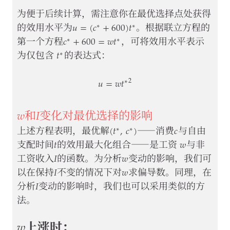
为便于后续计算，需注意你在最优选择点处获得
𝑢
=
(
𝑐
+
600
)
𝑡
∗
∗
u
=
(
c
∗
+
600
)
t
∗
的效用水平为
。根据联立方程的
𝑐
+
600
=
𝑤
𝑡
∗
∗
c
∗
+
600
=
w
t
∗
第一个方程
，可将效用水平表示
𝑡
∗
t
∗
为仅包含
的表达式：
𝑢
=
𝑤
𝑡
2
∗
u
=
w
t
∗
2
𝑤
𝐼
w
I
和
变化对最优选择的影响
(
𝑡
,
𝑐
)
𝑐
∗
∗
(
t
∗
,
c
∗
)
c
上述方程表明，最优解
——消费
与自由
𝑡
𝑤
t
w
支配时间
的效用最大化组合——是工资
与非
𝐼
𝑤
I
w
工资收入
的函数。为分析
变动的影响，我们可
𝐼
𝑤
I
w
以在保持
不变的情况下对
求偏导数。同理，在
𝐼
I
分析
变动的影响时，我们也可以采用类似的方
法。
𝑤
w
上涨时：