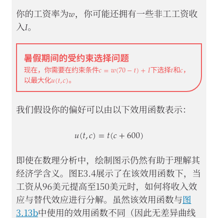
𝑤
w
你的工资率为
，你可能还拥有一些非工工资收
𝐼
I
入
。
暑假期间的受约束选择问题
𝑐
=
𝑤
(
70
−
𝑡
)
+
𝐼
𝑡
𝑐
c
=
w
(
70
−
t
)
+
I
t
c
现在，你需要在约束条件
下选择
和
，
𝑢
(
𝑡
,
𝑐
)
u
(
t
,
c
)
以最大化
。
我们假设你的偏好可以由以下效用函数表示：
𝑢
(
𝑡
,
𝑐
)
=
𝑡
(
𝑐
+
600
)
u
(
t
,
c
)
=
t
(
c
+
600
)
即使在数理分析中，绘制图示仍然有助于理解其
经济学含义。图E3.4展示了在该效用函数下，当
工资从96美元提高至150美元时，如何将收入效
应与替代效应进行分解。虽然该效用函数与
图
3.13b
中使用的效用函数不同（因此无差异曲线