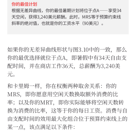
何
10c
你的最佳计划
第
根据无差异曲线，你的最佳暑期计划将位于点A——享受34
三
天空闲，获得3,240美元薪酬。此时，MRS等于预算约束线
方，
斜率的绝对值，也就是你的工资水平（90美元）。
也
不
会
将
其
如果你的无差异曲线形状与图3.10中的一致，那么
用
你的最优选择就位于点A，即暑假中有34天自由支
于
配时间，并在商店工作36天，总薪酬为3,240美
其
他
元。
用
途。
和卡里姆一样，你在权衡两种取舍关系：你的
有
MRS，即你愿意用空闲天数换取额外消费的比
关
我
率；以及你的MRT，即你实际能够将空闲天数转
们
换为消费的比率，这等于你的每日工资。消费与自
使
用
由支配时间的效用最大化组合位于预算约束线上的
的
某一点，该点满足以下条件：
Cookie
的