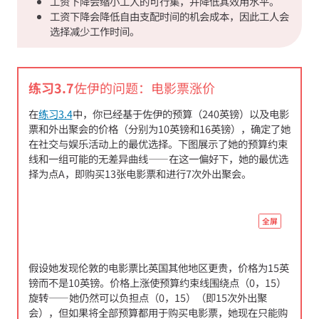
工资下降会缩小工人的可行集，并降低其效用水平。
14
工资下降会降低自由支配时间的机会成本，因此工人会
选择减少工作时间。
练习3.7
佐伊的问题：电影票涨价
在
练习3.4
中，你已经基于佐伊的预算（240英镑）以及电影
票和外出聚会的价格（分别为10英镑和16英镑），确定了她
在社交与娱乐活动上的最优选择。下图展示了她的预算约束
线和一组可能的无差异曲线——在这一偏好下，她的最优选
择为点A，即购买13张电影票和进行7次外出聚会。
全屏
假设她发现伦敦的电影票比英国其他地区更贵，价格为15英
镑而不是10英镑。价格上涨使预算约束线围绕点（0，15）
旋转——她仍然可以负担点（0，15）（即15次外出聚
会），但如果将全部预算都用于购买电影票，她现在只能购