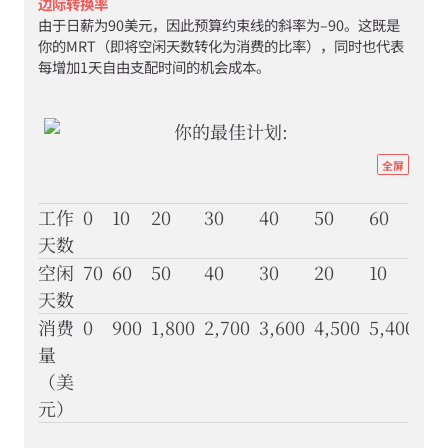
10b
边际转换率
类
由于日薪为90美元，因此预算约束线的斜率为–90。这既是
Cookie。
你的MRT（即将空闲天数转化为消费的比率），同时也代表
我
每增加1天自由支配时间的机会成本。
们
不
会
将
个
http
全屏
人
econ
数
据
eco
工作
0
10
20
30
40
50
60
70
或
scar
天数
使
用
well
空闲
70
60
50
40
30
20
10
0
数
07-
天数
据
inc
出
消费
0
900
1,800
2,700
3,600
4,500
5,400
6,
售
subs
量
或
effe
（美
转
让
图
元）
给
3-
任