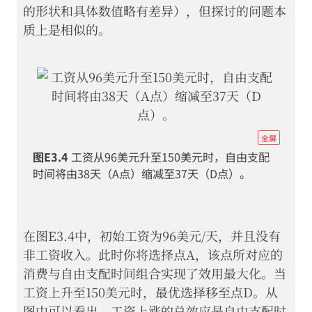
的形状和具体数值略有差异），但探讨的问题本
质上是相似的。
https
全屏
econ.
图E3.4
工资从96美元升至150美元时，自由支配
econ
时间将由38天（A点）缩减至37天（D点）。
scarc
wellb
07-
在图E3.4中，初始工资为96美元/天，并且没有
inco
非工资收入。此时你将选择点A，该点所对应的
subst
消费与自由支配时间组合实现了效用最大化。当
effec
工资上升至150美元时，最优选择移至点D。从
图
图中可以看出，工资上涨的总效应是自由支配时