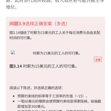
地位。
问题3.9
选择正确答案（多选）
图3.14描绘了时薪为15美元的工人关于每日消费与自由支配
时间的可行集。
https
全屏
econ.
图3.14
时薪为15美元的工人的可行集。
econ
scarci
wellb
07-
阅读以下陈述，并选择正确的选项：
inco
subst
预算约束线的斜率等于工资率的负值（−15）。
effec
一笔60美元的赠款会使预算约束线变得更陡峭，纵轴截
图
距增加至300美元。
3-