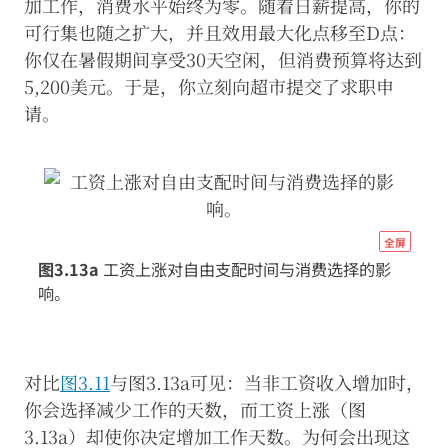
加工作，消费水平始终为零。随着日薪提高，你的
可行集也随之扩大，并且效用最大化点移至D点：
你仅在暑假期间享受30天空闲，但消费预算将达到
5,200美元。于是，你立刻向超市提交了求职申
请。
http
全屏
econ
图3.13a
工资上涨对自由支配时间与消费选择的影
eco
响。
scar
well
07-
对比
图3.11
与图3.13a可见：当非工资收入增加时，
inc
你会选择减少工作的天数，而工资上涨（图
subs
3.13a）却使你决定增加工作天数。为何会出现这