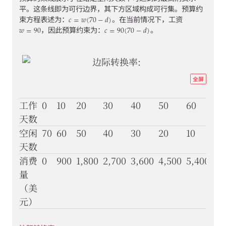
的
平。这条线即为可行边界，其下方区域构成可行集。预算约
𝑐
=
𝑤
(
70
−
𝑑
)
c
=
w
(
70
−
d
)
用
束方程表述为：
。在当前情况下，工资
𝑤
=
90
𝑐
=
90
(
70
−
𝑑
)
户
w
=
90
c
=
90
(
70
−
d
)
，因此预算约束为：
。
体
验。
我
们
仅
http
全屏
在
econ
您
同
eco
工作
0
10
20
30
40
50
60
70
意
scar
天数
的
情
well
空闲
70
60
50
40
30
20
10
0
况
07-
天数
下
inc
才
消费
0
900
1,800
2,700
3,600
4,500
5,400
6,
会
subs
量
启
effe
（美
用
这
图
元）
些
3-
分
析