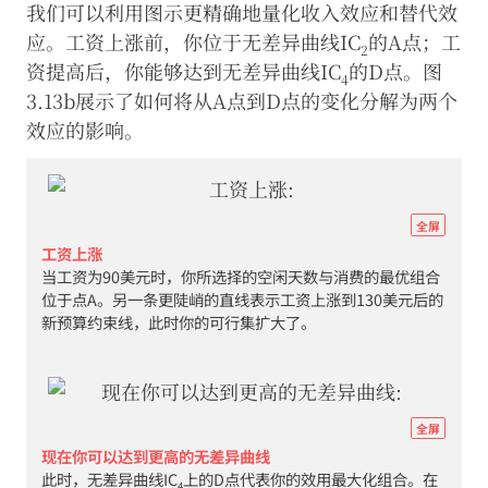
我们可以利用图示更精确地量化收入效应和替代效
应。工资上涨前，你位于无差异曲线IC
的A点；工
2
资提高后，你能够达到无差异曲线IC
的D点。图
4
3.13b展示了如何将从A点到D点的变化分解为两个
效应的影响。
http
全屏
econ
工资上涨
当工资为90美元时，你所选择的空闲天数与消费的最优组合
eco
位于点A。另一条更陡峭的直线表示工资上涨到130美元后的
scar
新预算约束线，此时你的可行集扩大了。
well
07-
inc
http
subs
全屏
econ
effe
现在你可以达到更高的无差异曲线
此时，无差异曲线IC
上的D点代表你的效用最大化组合。在
eco
图
4