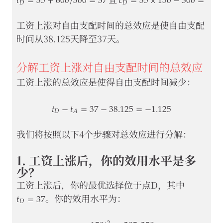
𝑡
=
35
+
600
/
300
=
37
𝑐
=
35
×
150
−
300
=
4
,
9
𝐷
𝐷
且
t
D
=
35
+
600
/
300
=
37
且
c
D
=
35
×
150
−
300
=
4
,
950
工资上涨对自由支配时间的总效应是使自由支配
时间从38.125天降至37天。
分解工资上涨对自由支配时间的总效应
工资上涨的总效应是使得自由支配时间减少：
𝑡
−
𝑡
=
37
−
38.125
=
−
1.125
𝐷
𝐴
t
D
−
t
A
=
37
−
38.125
=
−
1.125
我们将按照以下4个步骤对总效应进行分解：
1. 工资上涨后，你的效用水平是多
少？
工资上涨后，你的最优选择位于点D，其中
𝑡
=
37
t
D
=
37
𝐷
。你的效用水平为：