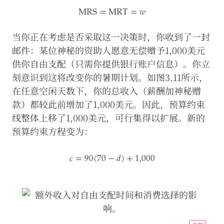
MRS
=
MRT
=
𝑤
详
细
MRS
=
MRT
=
w
信
当你正在考虑是否采取这一决策时，你收到了一封
息，
请
邮件：某位神秘的资助人愿意无偿赠予1,000美元
参
供你自由支配（只需你提供银行账户信息）。你立
阅
隐
刻意识到这将改变你的暑期计划。如图3.11所示，
私
在任意空闲天数下，你的总收入（薪酬加神秘赠
政
策
。
款）都较此前增加了1,000美元。因此，预算约束
线整体上移了1,000美元，可行集得以扩展。新的
预算约束方程变为：
仅
接
受
𝑐
=
90
(
70
−
𝑑
)
+
1,000
必
要
c
=
90
(
70
−
d
)
+
1,000
的
Cookie
接
受
http