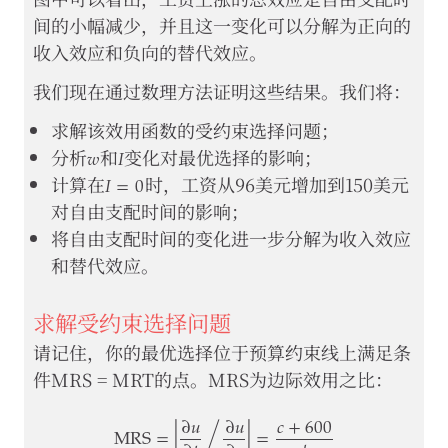
e3-
间的小幅减少，并且这一变化可以分解为正向的
4
收入效应和负向的替代效应。
我们现在通过数理方法证明这些结果。我们将：
求解该效用函数的受约束选择问题；
𝑤
𝐼
w
I
分析
和
变化对最优选择的影响；
𝐼
=
0
I
=
0
计算在
时，工资从96美元增加到150美元
对自由支配时间的影响；
将自由支配时间的变化进一步分解为收入效应
和替代效应。
求解受约束选择问题
请记住，你的最优选择位于预算约束线上满足条
件MRS = MRT的点。MRS为边际效用之比：
∂
𝑢
∂
𝑢
𝑐
+
600
MRS
=
|
/
|
=