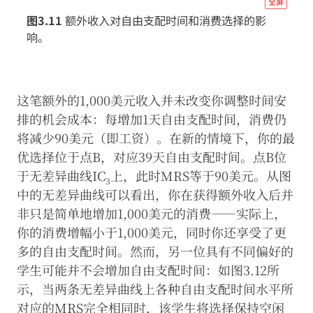
所
全屏
有
econ
图3.11
额外收入对自由支配时间和消费选择的影
Cookie
eco
响。
scar
well
07-
这笔额外的1,000美元收入并未改变你调整时间安
inc
排的机会成本：每增加1天自由支配时间，消费仍
subs
将减少90美元（即工资）。在新的情境下，你的最
effe
优选择位于点B，对应39天自由支配时间。点B位
图
于无差异曲线IC
上，此时MRS等于90美元。从图
3
3-
中的无差异曲线可以看出，你在获得额外收入后并
11
非只是简单地增加1,000美元的消费——实际上，
你的消费增幅小于1,000美元，同时你还享受了更
多的自由支配时间。然而，另一位具有不同偏好的
学生可能并不会增加自由支配时间：如图3.12所
示，当两条无差异曲线上各种自由支配时间水平所
对应的MRS完全相同时，该学生将选择保持空闲