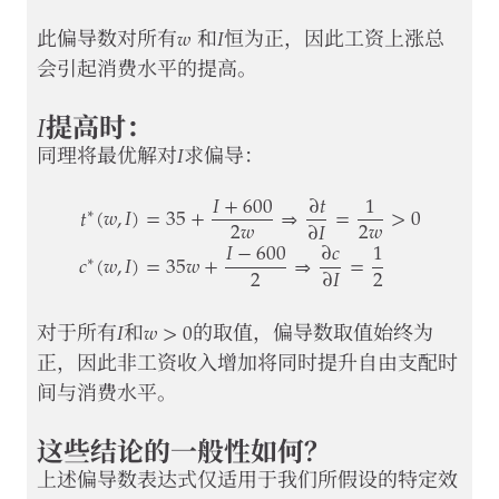
𝑤
𝐼
w
I
此偏导数对所有
和
恒为正，因此工资上涨总
会引起消费水平的提高。
𝐼
I
提高时：
𝐼
I
同理将最优解对
求偏导：
𝐼
+
600
∂
𝑡
1
𝑡
(
𝑤
,
𝐼
)
=
35
+
⇒
=
>
0
∗
2
𝑤
2
𝑤
∂
𝐼
𝐼
−
600
∂
𝑐
1
𝑐
(
𝑤
,
𝐼
)
=
35
𝑤
+
⇒
=
∗
t
∗
(
w
,
I
)
=
35
+
I
+
600
2
w
⇒
∂
t
∂
I
=
1
2
w
>
0
c
∗
(
w
,
I
)
=
2
2
∂
𝐼
𝐼
𝑤
>
0
I
w
>
0
对于所有
和
的取值，偏导数取值始终为
正，因此非工资收入增加将同时提升自由支配时
间与消费水平。
这些结论的一般性如何？
上述偏导数表达式仅适用于我们所假设的特定效