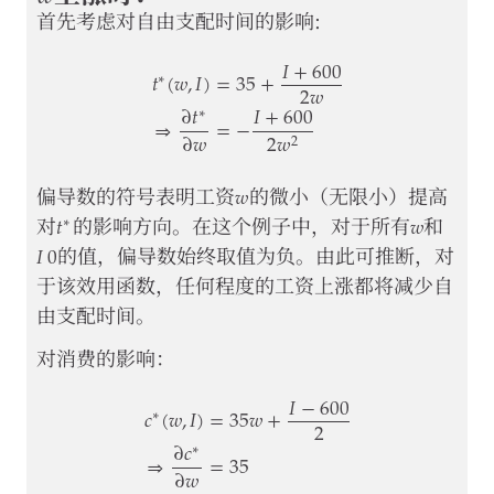
首先考虑对自由支配时间的影响:
𝐼
+
600
𝑡
(
𝑤
,
𝐼
)
=
35
+
∗
2
𝑤
∂
𝑡
𝐼
+
600
∗
⇒
=
−
t
∗
(
w
,
I
)
=
35
+
I
+
600
2
w
⇒
∂
t
∗
∂
w
=
−
I
+
6
∂
𝑤
2
𝑤
2
𝑤
w
偏导数的符号表明工资
的微小（无限小）提高
𝑡
𝑤
∗
t
∗
w
对
的影响方向。在这个例子中，对于所有
和
𝐼
0
I
0
的值，偏导数始终取值为负。由此可推断，对
于该效用函数，任何程度的工资上涨都将减少自
由支配时间。
对消费的影响：
𝐼
−
600
𝑐
(
𝑤
,
𝐼
)
=
35
𝑤
+
∗
2
∂
𝑐
∗
⇒
=
35
c
∗
(
w
,
I
)
=
35
w
+
I
−
600
2
⇒
∂
c
∗
∂
w
=
35
∂
𝑤