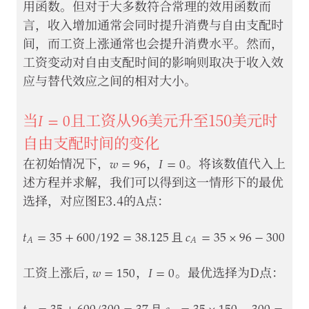
用函数。但对于大多数符合常理的效用函数而
言，收入增加通常会同时提升消费与自由支配时
间，而工资上涨通常也会提升消费水平。然而，
工资变动对自由支配时间的影响则取决于收入效
应与替代效应之间的相对大小。
𝐼
=
0
I
=
0
当
且工资从96美元升至150美元时
自由支配时间的变化
𝑤
=
96
𝐼
=
0
w
=
96
I
=
0
在初始情况下，
，
。将该数值代入上
述方程并求解，我们可以得到这一情形下的最优
选择，对应图E3.4的A点：
𝑡
=
35
+
600
/
192
=
38.125
𝑐
=
35
×
96
−
300
=
3
𝐴
𝐴
且
t
A
=
35
+
600
/
192
=
38.125
且
c
A
=
35
×
96
−
300
=
3
,
06
𝑤
=
150
𝐼
=
0
w
=
150
I
=
0
工资上涨后,
，
。最优选择为D点：