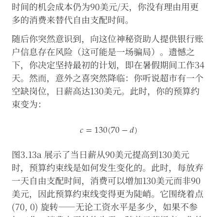
时间的机会成本仍为90美元/天，你没有理由用更
多的消费来替代自由支配时间。
随后你突然意识到，向这位神秘资助人提供银行账
户信息存在风险（这可能是一场骗局）。遗憾之
下，你决定坚持最初的计划，即在暑假期间工作34
天。然而，意外之喜突然降临：你听说超市有一个
空缺岗位，日薪高达130美元。此时，你的预算约
束变为：
𝑐
=
130
(
70
−
𝑑
)
c
=
130
(
70
−
d
)
图3.13a 展示了当日薪从90美元提高到130美元
时，预算约束线是如何发生变化的。此时，每放弃
一天自由支配时间，消费可以增加130美元而非90
美元，因此预算约束线变得更为陡峭。它围绕着点
(70, 0) 旋转——无论工资水平是多少，如果不参