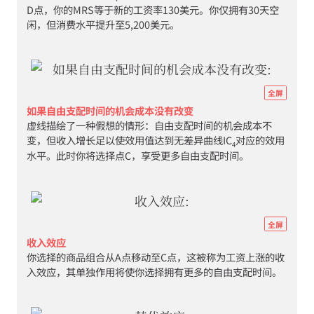
D点，你的MRS等于新的工资率130美元。你仅拥有30天空
scar
3-
闲，但消费水平提升至5,200美元。
well
13ba
07-
inc
http
subs
全屏
econ
effe
如果自由支配时间的机会成本没有改变
虚线描绘了一种假想的情形：自由支配时间的机会成本不
eco
图
变，但收入增长足以使效用值达到无差异曲线IC
对应的效用
scar
3-
4
水平。此时你将选择点C，享受更多自由支配时间。
well
13bb
07-
inc
http
subs
全屏
econ
effe
收入效应
你选择的商品组合从A点移动至C点，这被称为工资上涨的收
eco
图
入效应，其单独作用将使你选择拥有更多的自由支配时间。
scar
3-
well
13bc