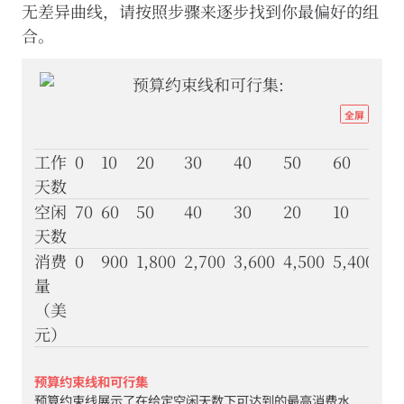
资
无差异曲线，请按照步骤来逐步找到你最偏好的组
源）。
合。
我
们
还
希
望
http
全屏
使
econ
用
分
eco
工作
0
10
20
30
40
50
60
70
析
scar
天数
类
well
Cookie
空闲
70
60
50
40
30
20
10
0
来
07-
天数
改
inc
消费
0
900
1,800
2,700
3,600
4,500
5,400
6,
进
网
subs
量
站
effe
（美
功
能
图
元）
并
3-
提
10a
升
预算约束线和可行集
您
预算约束线展示了在给定空闲天数下可达到的最高消费水