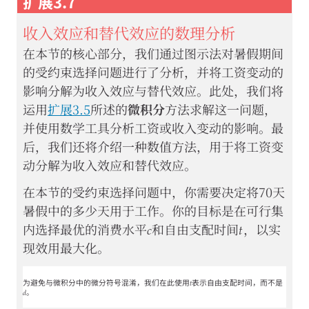
扩展3.7
收入效应和替代效应的数理分析
在本节的核心部分，我们通过图示法对暑假期间
的受约束选择问题进行了分析，并将工资变动的
影响分解为收入效应与替代效应。此处，我们将
运用
扩展3.5
所述的
微积分
方法求解这一问题，
并使用数学工具分析工资或收入变动的影响。最
后，我们还将介绍一种数值方法，用于将工资变
动分解为收入效应和替代效应。
在本节的受约束选择问题中，你需要决定将70天
暑假中的多少天用于工作。你的目标是在可行集
𝑐
𝑡
c
t
内选择最优的消费水平
和自由支配时间
，以实
现效用最大化。
𝑡
t
为避免与微积分中的微分符号混淆，我们在此使用
表示自由支配时间，而不是
𝑑
d
。