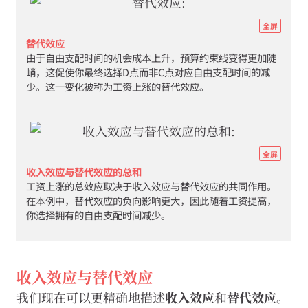
07-
inc
http
全屏
subs
econ
替代效应
effe
由于自由支配时间的机会成本上升，预算约束线变得更加陡
eco
峭，这促使你最终选择D点而非C点对应自由支配时间的减
图
scar
少。这一变化被称为工资上涨的替代效应。
3-
well
13bd
07-
inc
http
subs
全屏
econ
effe
收入效应与替代效应的总和
工资上涨的总效应取决于收入效应与替代效应的共同作用。
eco
图
在本例中，替代效应的负向影响更大，因此随着工资提高，
scar
3-
你选择拥有的自由支配时间减少。
well
13be
07-
inc
收入效应与替代效应
subs
我们现在可以更精确地描述
收入效应
和
替代效应
。
effe