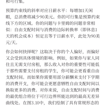
和可行集。
能
会
预算约束线的斜率对应日薪水平：每增加1天闲
影
暇，总消费将减少90美元。你的可行集是预算约束
响
网
线下方的区域。你的问题与卡里姆的问题非常相
站
似：自由支配时间与消费的边际转换率（即休息1
功
能
天的机会成本）恒定且等于日薪水平，此处为90美
的
元/天。
使
用
你会如何抉择呢？这取决于你的个人偏好，而偏好
（例
如
又会受到具体情境的影响。例如，如果你与家人同
访
住且无需支付房租，那么收入对你的重要性可能低
问
于那些需要支付房租的学生，你可能会更看重自由
需
登
支配时间。而如果你需要用部分薪酬来支付下学期
录
的消费开支，你可能会更愿意牺牲自由支配时间以
才
可
换取更多的消费。对你来说，自由支配时间与消费
获
的最优组合将位于可行边界所能达到的最高无差异
取
的
曲线处。在图3.10中，我们绘制了具有常规形态的