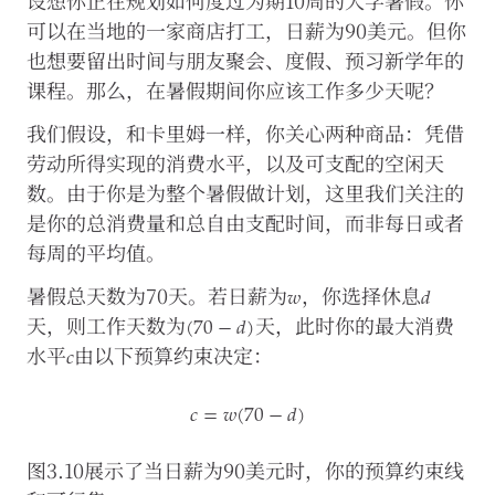
设想你正在规划如何度过为期10周的大学暑假。你
网
站
可以在当地的一家商店打工，日薪为90美元。但你
正
也想要留出时间与朋友聚会、度假、预习新学年的
常
课程。那么，在暑假期间你应该工作多少天呢？
运
行。
我们假设，和卡里姆一样，你关心两种商品：凭借
您
可
劳动所得实现的消费水平，以及可支配的空闲天
以
数。由于你是为整个暑假做计划，这里我们关注的
通
过
是你的总消费量和总自由支配时间，而非每日或者
浏
每周的平均值。
览
𝑤
𝑑
器
w
d
暑假总天数为70天。若日薪为
，你选择休息
设
(
70
−
𝑑
)
(
70
−
d
)
置
天，则工作天数为
天，此时你的最大消费
𝑐
c
禁
水平
由以下预算约束决定：
用
这
𝑐
=
𝑤
(
70
−
𝑑
)
些
Cookie，
c
=
w
(
70
−
d
)
但
这
图3.10展示了当日薪为90美元时，你的预算约束线
可