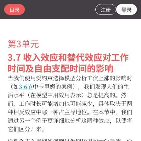
目录
注册
登录
第3单元
3.7 收入效应和替代效应对工作
CORE
时间及自由支配时间的影响
Econ
网
当我们使用受约束选择模型分析工资上涨的影响时
站
（如
3.6节
中卡里姆的案例），我们发现人们的生
使
活水平（在模型中用效用表示）总是提高的。然
用
必
而，工作时长可能增加也可能减少，具体取决于两
要
种相反效应中哪一种占主导地位。在本节中，我们
的
Cookie
通过另一个例子更详细地分析这两种效应，以便将
以
它们区分开来。
确
保