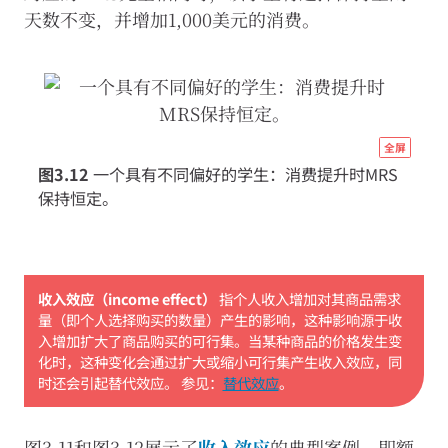
天数不变，并增加1,000美元的消费。
http
全屏
econ
图3.12
一个具有不同偏好的学生：消费提升时MRS
eco
保持恒定。
scar
well
07-
收入效应（income effect）
指个人收入增加对其商品需求
inc
量（即个人选择购买的数量）产生的影响，这种影响源于收
subs
入增加扩大了商品购买的可行集。当某种商品的价格发生变
effe
化时，这种变化会通过扩大或缩小可行集产生收入效应，同
时还会引起替代效应。
参见：
替代效应
。
图
3-
12
图3.11和图3.12展示了
收入效应
的典型案例，即额