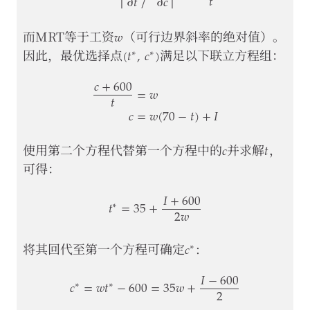
𝑡
∂
𝑡
∂
𝑐
MRS
=
|
∂
u
∂
t
/
∂
u
∂
c
|
=
c
+
600
t
𝑤
w
而MRT等于工资
（可行边界斜率的绝对值）。
(
𝑡
,
𝑐
)
∗
∗
(
t
∗
,
c
∗
)
因此，最优选择点
满足以下联立方程组：
𝑐
+
600
=
𝑤
𝑡
𝑐
=
𝑤
(
70
−
𝑡
)
+
𝐼
c
+
600
t
=
w
c
=
w
(
70
−
t
)
+
I
𝑐
𝑡
c
t
使用第二个方程代替第一个方程中的
并求解
，
可得：
𝐼
+
600
𝑡
=
35
+
∗
2
𝑤
t
∗
=
35
+
I
+
600
2
w
𝑐
∗
c
∗
将其回代至第一个方程可确定
:
𝐼
−
600
𝑐
=
𝑤
𝑡
−
600
=
35
𝑤
+
∗
∗
2
c
∗
=
w
t
∗
−
600
=
35
w
+
I
−
600
2