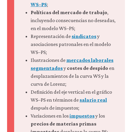
impulsan las emisiones de
WS–PS
;
5.14 Política monetaria y tipo de
gobernanza e inflación
8.14 Resumen
10.10 Los paralelismos entre la
carbono: la identidad de Kaya
cambio
7.12 Resumen
competencia política y la
Políticas del mercado de trabajo
,
8.15 Referencias
9.13 Resumen
5.15 Caso práctico: respuestas
competencia económica
7.13 Referencias
incluyendo consecuencias no deseadas,
9.14 Referencias
políticas a choques de oferta;
10.11 La persistencia de la
en el modelo WS–PS;
estudio del caso de Reino Unido
injusticia y los fallos del mercado
Representación de
sindicatos
y
entre 1950 y 2023
en las democracias: por qué
5.16 Resumen
fracasan los gobiernos
asociaciones patronales en el modelo
5.17 Referencias
10.12 No factibilidad económica
WS–PS;
10.13 Ciudadanos y líderes
Ilustraciones de
mercados laborales
elegidos como principales y
segmentados
y
costes de despido
en
agentes
desplazamientos de la curva WS y la
10.14 Las políticas importan y la
ciencia económica funciona: el
curva de Lorenz;
éxito de los gobiernos
Definición del eje vertical en el gráfico
10.15 Epílogo
WS–PS en términos de
salario real
10.16 Resumen
después de impuestos;
10.17 Referencias
Variaciones en los
impuestos
y los
precios de materias primas
importadas
desplazan la curva PS;