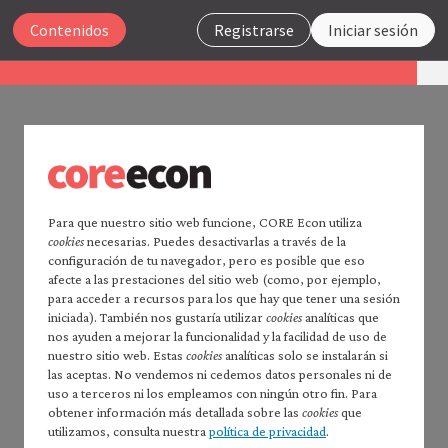
Cerrar
Contenidos
Registrarse
Iniciar sesión
La economía 2.0
Macroeconomía
UNIDAD 2
Buscar
2.13 Resumen
Para que nuestro sitio web funcione, CORE Econ utiliza
cookies
necesarias. Puedes desactivarlas a través de la
Página principal de
La economía
configuración de tu navegador, pero es posible que eso
La desigualdad de renta o de cualquier otro
2.0
afecte a las prestaciones del sitio web (como, por ejemplo,
indicador económico se puede representar
Leer
La economía
2.0:
para acceder a recursos para los que hay que tener una sesión
mediante una curva de Lorenz, la cual proporciona
Microeconomía
iniciada). También nos gustaría utilizar
cookies
analíticas que
nos ayuden a mejorar la funcionalidad y la facilidad de uso de
Índice de contenidos —
información sobre toda la distribución en lugar de
nuestro sitio web. Estas
cookies
analíticas solo se instalarán si
*Macroeconomía*
resumirla en una estadística única, como ocurre
las aceptas. No vendemos ni cedemos datos personales ni de
Prefacio
uso a terceros ni los empleamos con ningún otro fin. Para
con el coeficiente de Gini que presentamos en el
Cómo citar *La economía* 2.0:
obtener información más detallada sobre las
cookies
que
volumen de microeconomía.
*macroeconomía*
utilizamos, consulta nuestra
política de privacidad
.