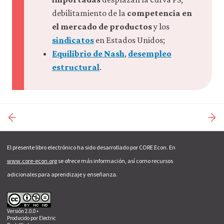
debilitamiento de la
competencia en
el mercado de productos
y los
sindicatos
en Estados Unidos;
Equilibrio de Nash
,
desempleo
estructural
.
El presente libro electrónico ha sido desarrollado por CORE Econ. En
www.core-econ.org
se ofrece más información, así como recursos
adicionales para aprendizaje y enseñanza.
Versión 2.0.0 •
Producido por
Electric