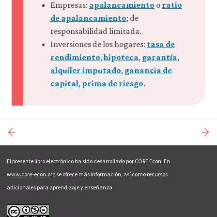
Empresas:
apalancamiento
o
ratio
de apalancamiento
; de
responsabilidad limitada.
Inversiones de los hogares:
tasa de
rendimiento
,
hipoteca
,
garantía
,
alquiler imputado
,
ganancia de
capital
,
prima de riesgo
.
El presente libro electrónico ha sido desarrollado por CORE Econ. En
www.core-econ.org
se ofrece más información, así como recursos
adicionales para aprendizaje y enseñanza.