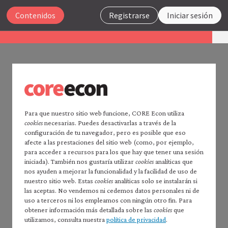
Cerrar
Contenidos
Registrarse
Iniciar sesión
La economía 2.0
Macroeconomía
UNIDAD 6
Buscar
6.13 Resumen
Para que nuestro sitio web funcione, CORE Econ utiliza
cookies
necesarias. Puedes desactivarlas a través de la
Página principal de
La economía
configuración de tu navegador, pero es posible que eso
La deuda y el sector financiero permiten que los
2.0
afecte a las prestaciones del sitio web (como, por ejemplo,
individuos suavicen su consumo a lo largo del
Leer
La economía
2.0:
para acceder a recursos para los que hay que tener una sesión
tiempo, incluso cuando se jubilan.
Microeconomía
iniciada). También nos gustaría utilizar
cookies
analíticas que
nos ayuden a mejorar la funcionalidad y la facilidad de uso de
Índice de contenidos —
La deuda permite que los hogares pidan prestado
nuestro sitio web. Estas
cookies
analíticas solo se instalarán si
*Macroeconomía*
para comprar una vivienda con un precio varias
las aceptas. No vendemos ni cedemos datos personales ni de
Prefacio
uso a terceros ni los empleamos con ningún otro fin. Para
veces superior a su renta anual y pagarla a lo largo
Cómo citar *La economía* 2.0:
obtener información más detallada sobre las
cookies
que
de décadas en lugar de tener que construirla
*macroeconomía*
utilizamos, consulta nuestra
política de privacidad
.