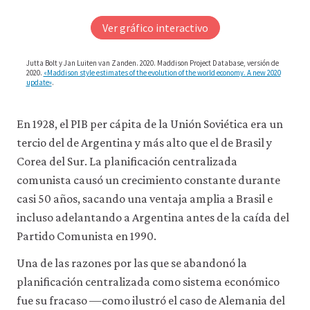
consulta
capit
nuestra
Ver
Ver gráfico interactivo
varie
gráfico
política
estático
1-
de
Jutta Bolt y Jan Luiten van Zanden. 2020. Maddison Project Database, versión de
privacidad
.
19
2020.
«Maddison style estimates of the evolution of the world economy. A new 2020
update»
.
Aceptar
solo
En 1928, el PIB per cápita de la Unión Soviética era un
cookies
necesarias
tercio del de Argentina y más alto que el de Brasil y
Corea del Sur. La planificación centralizada
Aceptar
comunista causó un crecimiento constante durante
todas
casi 50 años, sacando una ventaja amplia a Brasil e
las
cookies
incluso adelantando a Argentina antes de la caída del
Partido Comunista en 1990.
Una de las razones por las que se abandonó la
planificación centralizada como sistema económico
fue su fracaso —como ilustró el caso de Alemania del