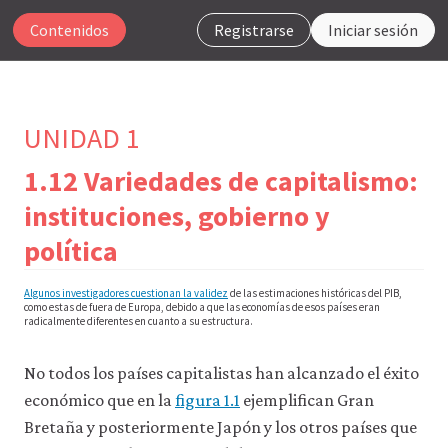
Contenidos
Registrarse
Iniciar sesión
UNIDAD 1
1.12 Variedades de capitalismo:
Para
instituciones, gobierno y
que
política
nuestro
sitio
web
Algunos investigadores cuestionan la validez
de las estimaciones históricas del PIB,
funcione,
como estas de fuera de Europa, debido a que las economías de esos países eran
CORE
radicalmente diferentes en cuanto a su estructura.
Econ
utiliza
No todos los países capitalistas han alcanzado el éxito
cookies
necesarias.
económico que en la
figura 1.1
ejemplifican Gran
Puedes
Bretaña y posteriormente Japón y los otros países que
desactivarlas