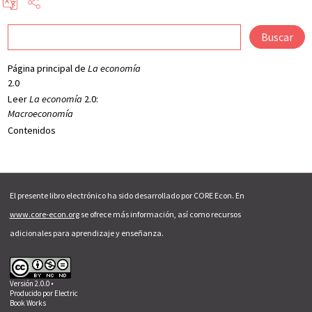
Buscar
Página principal de
La economía
2.0
Leer
La economía
2.0:
Macroeconomía
Contenidos
El presente libro electrónico ha sido desarrollado por CORE Econ. En
www.core-econ.org
se ofrece más información, así como recursos
adicionales para aprendizaje y enseñanza.
Versión 2.0.0 •
Producido por
Electric
Book Works