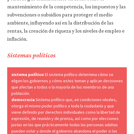
mantenimiento de la competencia, los impuestos y las
subvenciones o subsidios para proteger el medio
ambiente, influyendo así en la distribución de las
rentas, la creación de riqueza y los niveles de empleo e
inflación.
Sistemas políticos
sistema político
El sistema político determina cómo se
eligen los gobiernos y cómo estos toman y aplican decisiones
que afectan a todos o la mayoría de los miembros de una
población.
democracia
Sistema político que, en condiciones ideales,
otorga el mismo poder político a toda la ciudadanía y que
viene definido por derechos individuales como la libertad de
expresión, de reunión y de prensa, así como por elecciones
justas en las que prácticamente todas las personas adultas
pueden votar y donde el gobierno abandona el poder si las