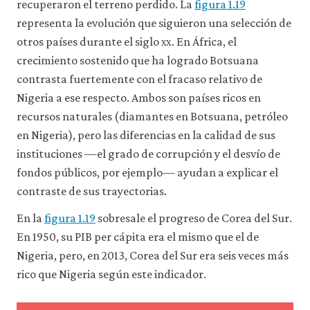
a
recuperaron el terreno perdido. La
figura 1.19
través
representa la evolución que siguieron una selección de
de
otros países durante el siglo
xx
. En África, el
la
configuración
crecimiento sostenido que ha logrado Botsuana
de
contrasta fuertemente con el fracaso relativo de
tu
navegador,
Nigeria a ese respecto. Ambos son países ricos en
pero
recursos naturales (diamantes en Botsuana, petróleo
es
en Nigeria), pero las diferencias en la calidad de sus
posible
que
instituciones —el grado de corrupción y el desvío de
eso
fondos públicos, por ejemplo— ayudan a explicar el
afecte
a
contraste de sus trayectorias.
las
prestaciones
En la
figura 1.19
sobresale el progreso de Corea del Sur.
del
En 1950, su PIB per cápita era el mismo que el de
sitio
web
Nigeria, pero, en 2013, Corea del Sur era seis veces más
(como,
rico que Nigeria según este indicador.
por
ejemplo,
para