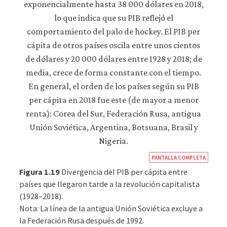
datos
personales
ni
de
uso
a
terceros
ni
los
empleamos
con
ningún
otro
fin.
Para
obtener
https
PANTALLA COMPLETA
información
más
econ
Figura 1.19
Divergencia del PIB per cápita entre
detallada
econ
países que llegaron tarde a la revolución capitalista
sobre
(1928–2018).
prosp
las
cookies
Nota: La línea de la antigua Unión Soviética excluye a
inequ
que
la Federación Rusa después de 1992.
12-
utilizamos,