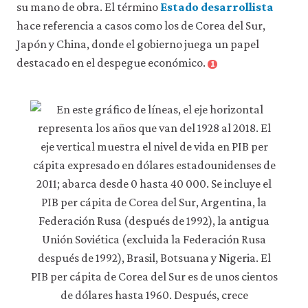
la
su mano de obra. El término
Estado desarrollista
funcionalidad
hace referencia a casos como los de Corea del Sur,
y
la
Japón y China, donde el gobierno juega un papel
facilidad
destacado en el despegue económico.
1
de
uso
de
nuestro
sitio
web.
Estas
cookies
analíticas
solo
se
instalarán
si
las
aceptas.
No
vendemos
ni
cedemos