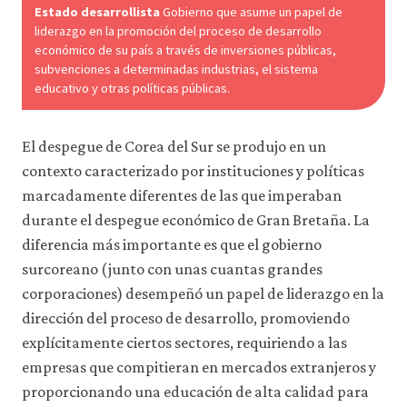
Estado desarrollista
Gobierno que asume un papel de
acceder
a
liderazgo en la promoción del proceso de desarrollo
recursos
económico de su país a través de inversiones públicas,
para
subvenciones a determinadas industrias, el sistema
los
educativo y otras políticas públicas.
que
hay
que
El despegue de Corea del Sur se produjo en un
tener
una
contexto caracterizado por instituciones y políticas
sesión
marcadamente diferentes de las que imperaban
iniciada).
También
durante el despegue económico de Gran Bretaña. La
nos
diferencia más importante es que el gobierno
gustaría
surcoreano (junto con unas cuantas grandes
utilizar
cookies
corporaciones) desempeñó un papel de liderazgo en la
analíticas
dirección del proceso de desarrollo, promoviendo
que
nos
explícitamente ciertos sectores, requiriendo a las
ayuden
empresas que compitieran en mercados extranjeros y
a
proporcionando una educación de alta calidad para
mejorar