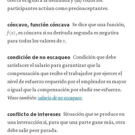
oferta es igual a la demanda y (iii) todos los
participantes actúan como precioaceptantes.
cóncavo, función cóncava
Se dice que una función,
𝑓
(
𝑥
)
f
(
x
)
, es cóncava si su derivada segunda es negativa
𝑥
x
para todos los valores de
.
condición de no escaqueo
Condición que debe
satisfacer el salario para garantizar que la
compensación que recibe el trabajador por ejercer el
nivel de esfuerzo requerido por el empleador es mayor
o igual que la compensación por eludir ese esfuerzo.
Véase también:
salario de no escaqueo
.
conflicto de intereses
Situación que se produce en
una interacción si, para que una parte gane más, otra
debe salir peor parada.