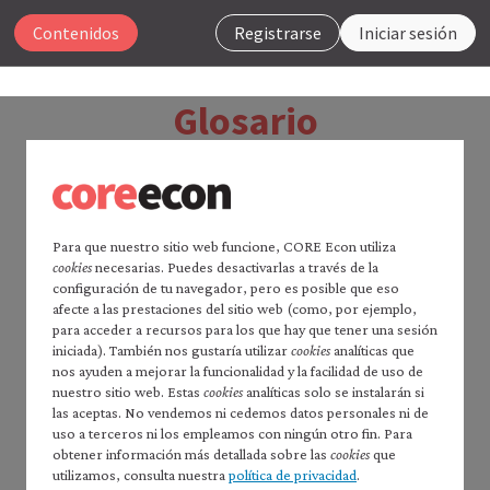
Cerrar
Contenidos
Registrarse
Iniciar sesión
La economía 2.0
Glosario
Microeconomía
Buscar
Para que nuestro sitio web funcione, CORE Econ utiliza
cookies
necesarias. Puedes desactivarlas a través de la
Página principal de
La economía
configuración de tu navegador, pero es posible que eso
2.0
afecte a las prestaciones del sitio web (como, por ejemplo,
acciones, participaciones
Las acciones o
Leer
La economía
2.0:
para acceder a recursos para los que hay que tener una sesión
Macroeconomía
participaciones son activos financieros que pueden
iniciada). También nos gustaría utilizar
cookies
analíticas que
nos ayuden a mejorar la funcionalidad y la facilidad de uso de
Índice de contenidos —
comprarse y venderse, lo que otorga a sus propietarios
nuestro sitio web. Estas
cookies
analíticas solo se instalarán si
*Microeconomía*
(los accionistas) la propiedad compartida de los
las aceptas. No vendemos ni cedemos datos personales ni de
Prefacio
uso a terceros ni los empleamos con ningún otro fin. Para
activos de una empresa y, por lo tanto, el derecho a
Nota para docentes
obtener información más detallada sobre las
cookies
que
recibir la parte correspondiente del beneficio de la
Cómo citar *La economía* 2.0:
utilizamos, consulta nuestra
política de privacidad
.