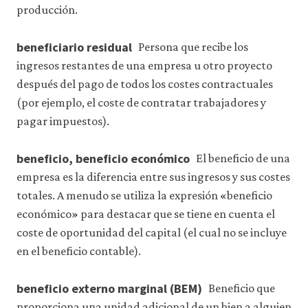
organización empresarial
precios?
5.16 Referencias
producción.
4.16 Referencias
10.11 Los límites de los
6.15 Resumen
8.12 El efecto de un impuesto
mercados
6.16 Referencias
8.13 El control de precios
beneficiario residual
10.12 Resumen
Persona que recibe los
8.14 Resumen
10.13 Referencias
ingresos restantes de una empresa u otro proyecto
8.15 Referencias
después del pago de todos los costes contractuales
(por ejemplo, el coste de contratar trabajadores y
pagar impuestos).
beneficio, beneficio económico
El beneficio de una
empresa es la diferencia entre sus ingresos y sus costes
totales. A menudo se utiliza la expresión «beneficio
económico» para destacar que se tiene en cuenta el
coste de oportunidad del capital (el cual no se incluye
en el beneficio contable).
beneficio externo marginal (BEM)
Beneficio que
proporciona una unidad adicional de un bien a alguien