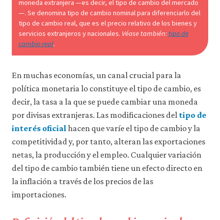
moneda extranjera —es decir, el tipo de cambio del mercado
a
través
—. Se denomina tipo de cambio nominal para diferenciarlo del
de
tipo de cambio real, que es el precio relativo de los bienes y
la
servicios extranjeros y nacionales.
Véase también:
tipo de
configuración
cambio real
.
de
tu
navegador,
En muchas economías, un canal crucial para la
pero
es
política monetaria lo constituye el tipo de cambio, es
posible
decir, la tasa a la que se puede cambiar una moneda
que
eso
por divisas extranjeras. Las modificaciones del
tipo de
afecte
interés oficial
hacen que varíe el tipo de cambio y la
a
competitividad y, por tanto, alteran las exportaciones
las
prestaciones
netas, la producción y el empleo. Cualquier variación
del
del tipo de cambio también tiene un efecto directo en
sitio
web
la inflación a través de los precios de las
(como,
importaciones.
por
ejemplo,
para