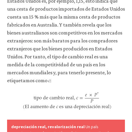
Estados Unidos es, por ejemplo, 1,15, esto indica que
una cesta de productos importados de Estados Unidos
cuesta un 15 % más que la misma cesta de productos
fabricados en Australia. Y también revela que los
bienes australianos son competitivos en los mercados
extranjeros: son más baratos para los compradores
extranjeros que los bienes producidos en Estados
Unidos. Por tanto, el tipo de cambio real es una
medida de la competitividad de un país en los
mercados mundiales y, para tenerlo presente, lo
𝑐
c
etiquetamos como
:
𝑒
×
𝑃
*
tipo de cambio real,
𝑐
=
𝑃
tipo de cambio real,
c
=
e
×
P
*
P
(El aumento de
c
es una depr
(El aumento de
𝑐
es una depreciaci
ó
n real)
depreciación real, revalorización real
Un país