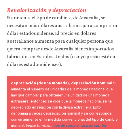
datos
personales
Revalorización y depreciación
𝑒
ni
e
Si aumenta el tipo de cambio,
, de Australia, se
de
uso
necesitan más dólares australianos para comprar un
a
dólar estadounidense. El precio en dólares
terceros
australianos aumenta para cualquier persona que
ni
los
quiera comprar desde Australia bienes importados
empleamos
fabricados en Estados Unidos (o cuyo precio esté en
con
ningún
dólares estadounidenses).
otro
fin.
Para
depreciación (de una moneda), depreciación nominal
Si
obtener
aumenta el número de unidades de la moneda nacional que
información
hay que cambiar para obtener una unidad de una moneda
más
extranjera, entonces se dice que la moneda nacional se ha
detallada
sobre
depreciado en relación con la divisa extranjera. Esto
las
denomina a veces depreciación nominal y se corresponde
cookies
con un aumento en la medida convencional del tipo de cambio
que
nominal.
Véase también:
tipo de cambio, tasa de cambio
,
utilizamos,