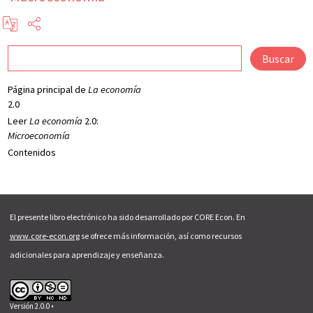
Buscar
Página principal de
La economía
2.0
Leer
La economía
2.0:
Microeconomía
Contenidos
El presente libro electrónico ha sido desarrollado por CORE Econ. En
www.core-econ.org
se ofrece más información, así como recursos
adicionales para aprendizaje y enseñanza.
Versión 2.0.0 •