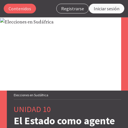
Contenidos
Registrarse
Iniciar sesión
Para
que
nuestro
sitio
web
funcione,
CORE
Econ
utiliza
cookies
Elecciones en Sudáfrica
necesarias.
Puedes
UNIDAD 10
desactivarlas
a
El Estado como agente
través
de