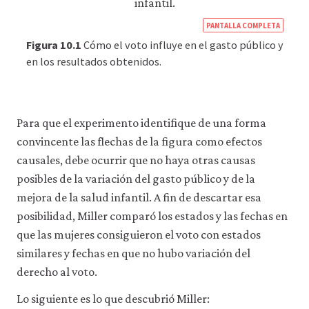
https
PANTALLA COMPLETA
econ
Figura 10.1
Cómo el voto influye en el gasto público y
econ
en los resultados obtenidos.
gove
as-
econ
Para que el experimento identifique de una forma
actor
convincente las flechas de la figura como efectos
01-
causales, debe ocurrir que no haya otras causas
wom
posibles de la variación del gasto público y de la
right
mejora de la salud infantil. A fin de descartar esa
to-
posibilidad, Miller comparó los estados y las fechas en
vote-
que las mujeres consiguieron el voto con estados
usa-
similares y fechas en que no hubo variación del
child
derecho al voto.
morta
Lo siguiente es lo que descubrió Miller:
redu