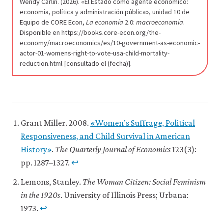
Wendy Carlin. (2026). «El Estado como agente económico:
economía, política y administración pública», unidad 10 de
Equipo de CORE Econ,
La economía
2.0:
macroeconomía
.
Disponible en https://books.core-econ.org/the-
economy/macroeconomics/es/10-government-as-economic-
actor-01-womens-right-to-vote-usa-child-mortality-
reduction.html [consultado el (fecha)].
Grant Miller. 2008.
«Women’s Suffrage, Political
Responsiveness, and Child Survival in American
History»
.
The Quarterly Journal of Economics
123(3):
pp. 1287–1327.
↩
Lemons, Stanley.
The Woman Citizen: Social Feminism
in the 1920s
. University of Illinois Press; Urbana:
1973.
↩