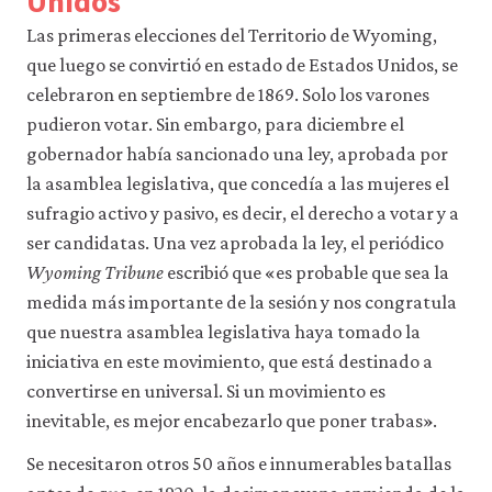
Unidos
recursos
para
Las primeras elecciones del Territorio de Wyoming,
los
que luego se convirtió en estado de Estados Unidos, se
que
hay
celebraron en septiembre de 1869. Solo los varones
que
pudieron votar. Sin embargo, para diciembre el
tener
una
gobernador había sancionado una ley, aprobada por
sesión
la asamblea legislativa, que concedía a las mujeres el
iniciada).
También
sufragio activo y pasivo, es decir, el derecho a votar y a
nos
ser candidatas. Una vez aprobada la ley, el periódico
gustaría
Wyoming Tribune
escribió que «es probable que sea la
utilizar
cookies
medida más importante de la sesión y nos congratula
analíticas
que nuestra asamblea legislativa haya tomado la
que
nos
iniciativa en este movimiento, que está destinado a
ayuden
convertirse en universal. Si un movimiento es
a
inevitable, es mejor encabezarlo que poner trabas».
mejorar
la
funcionalidad
Se necesitaron otros 50 años e innumerables batallas
y