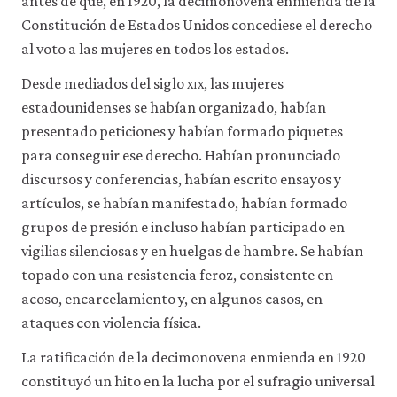
antes de que, en 1920, la decimonovena enmienda de la
la
Constitución de Estados Unidos concediese el derecho
facilidad
de
al voto a las mujeres en todos los estados.
uso
de
Desde mediados del siglo
xix
, las mujeres
nuestro
estadounidenses se habían organizado, habían
sitio
web.
presentado peticiones y habían formado piquetes
Estas
para conseguir ese derecho. Habían pronunciado
cookies
analíticas
discursos y conferencias, habían escrito ensayos y
solo
artículos, se habían manifestado, habían formado
se
grupos de presión e incluso habían participado en
instalarán
si
vigilias silenciosas y en huelgas de hambre. Se habían
las
topado con una resistencia feroz, consistente en
aceptas.
No
acoso, encarcelamiento y, en algunos casos, en
vendemos
ataques con violencia física.
ni
cedemos
La ratificación de la decimonovena enmienda en 1920
datos
personales
constituyó un hito en la lucha por el sufragio universal
ni