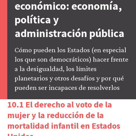
económico: economía,
la
configuración
política y
de
tu
navegador,
administración pública
pero
es
posible
Cómo pueden los Estados (en especial
que
eso
los que son democráticos) hacer frente
afecte
a la desigualdad, los límites
a
las
planetarios y otros desafíos y por qué
prestaciones
del
pueden ser incapaces de resolverlos
sitio
web
10.1 El derecho al voto de la
(como,
por
mujer y la reducción de la
ejemplo,
para
mortalidad infantil en Estados
acceder
a