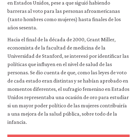
en Estados Unidos, pese a que siguió habiendo
de
barreras al voto para las personas afroamericanas
uso
a
(tanto hombres como mujeres) hasta finales de los
terceros
años sesenta.
ni
los
Hacia el final de la década de 2000, Grant Miller,
empleamos
con
economista de la facultad de medicina de la
ningún
Universidad de Stanford, se interesó por identificar las
otro
fin.
políticas que influyen en el nivel de salud de las
Para
personas. Se dio cuenta de que, como las leyes de voto
obtener
de cada estado eran distintas y se habían aprobado en
información
más
momentos diferentes, el sufragio femenino en Estados
detallada
Unidos representaba una ocasión de oro para estudiar
sobre
las
si un mayor poder político de las mujeres contribuiría
cookies
a una mejora de la salud pública, sobre todo de la
que
infancia.
utilizamos,
consulta
nuestra