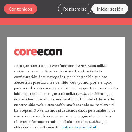
Cerrar
Contenidos
Registrarse
Iniciar sesión
La economía 2.0
Microeconomía
UNIDAD 9
Buscar
9.15 Referencias
Para que nuestro sitio web funcione, CORE Econ utiliza
cookies
necesarias. Puedes desactivarlas a través de la
Página principal de
La economía
configuración de tu navegador, pero es posible que eso
En la página de
verificación de datos
de CORE Econ
2.0
afecte a las prestaciones del sitio web (como, por ejemplo,
puedes consultar una lista detallada de fuentes.
Leer
La economía
2.0:
para acceder a recursos para los que hay que tener una sesión
Macroeconomía
iniciada). También nos gustaría utilizar
cookies
analíticas que
nos ayuden a mejorar la funcionalidad y la facilidad de uso de
Índice de contenidos —
Ackerman, Frank. 2007.
«Debating climate economics:
nuestro sitio web. Estas
cookies
analíticas solo se instalarán si
*Microeconomía*
the Stern Review vs. its critics»
. Informe
las aceptas. No vendemos ni cedemos datos personales ni de
Prefacio
uso a terceros ni los empleamos con ningún otro fin. Para
presentado a Amigos de la Tierra, julio de 2007.
Nota para docentes
obtener información más detallada sobre las
cookies
que
Akerlof, George, y Robert Shiller. 2015.
Phishing for
utilizamos, consulta nuestra
política de privacidad
.
Cómo citar *La economía* 2.0: