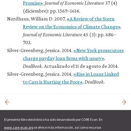
organización empresarial
precios?
5.16 Referencias
Promise»
.
Journal of Economic Literature
37 (4)
4.16 Referencias
10.11 Los límites de los
6.15 Resumen
8.12 El efecto de un impuesto
(diciembre): pp. 1569–1614.
mercados
6.16 Referencias
8.13 El control de precios
Nordhaus, William D. 2007.
«A Review of the Stern
10.12 Resumen
8.14 Resumen
Review on the Economics of Climate Change»
.
10.13 Referencias
8.15 Referencias
Journal of Economic Literature
45 (3): pp. 686–
702.
Silver-Greenberg, Jessica. 2014.
«New York prosecutors
charge payday loan firms with usury»
.
DealBook
. Actualizado el 11 de agosto de 2014.
Silver-Greenberg, Jessica. 2014.
«Rise in Loans Linked
to Cars is Hurting the Poor»
.
DealBook.
El presente libro electrónico ha sido desarrollado por CORE Econ. En
www.core-econ.org
se ofrece más información, así como recursos