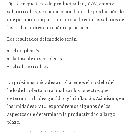
𝑌
/
𝑁
Y
/
N
Fíjate en que tanto la productividad,
, como el
𝑤
w
salario real,
, se miden en unidades de producción, lo
que permite comparar de forma directa los salarios de
los trabajadores con cuánto producen.
Los resultados del modelo serán:
𝑁
N
el empleo,
;
𝑢
u
la tasa de desempleo,
;
𝑤
w
el salario real,
.
En próximas unidades ampliaremos el modelo del
lado de la oferta para analizar los aspectos que
determinan la desigualdad y la inflación. Asimismo, en
las unidades 8 y 10, expondremos algunos de los
aspectos que determinan la productividad a largo
plazo.