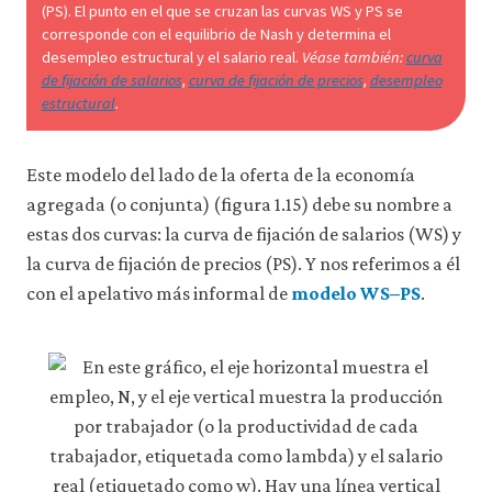
(PS). El punto en el que se cruzan las curvas WS y PS se
1-
corresponde con el equilibrio de Nash y determina el
desempleo estructural y el salario real.
Véase también:
curva
14
de fijación de salarios
,
curva de fijación de precios
,
desempleo
estructural
.
Este modelo del lado de la oferta de la economía
agregada (o conjunta) (figura 1.15) debe su nombre a
estas dos curvas: la curva de fijación de salarios (WS) y
la curva de fijación de precios (PS). Y nos referimos a él
con el apelativo más informal de
modelo WS–PS
.