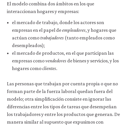
El modelo combina dos ámbitos en los que
acceder
a
interaccionan hogares y empresas:
recursos
para
el mercado de trabajo, donde los actores son
los
empresas en el papel de
empleadores
, y hogares que
que
hay
actúan como
trabajadores
(tanto empleados como
que
desempleados);
tener
una
el mercado de productos, en el que participan las
sesión
empresas como
vendedores
de bienes y servicios, y los
iniciada).
hogares como
clientes
.
También
nos
gustaría
Las personas que trabajan por cuenta propia o que no
utilizar
cookies
forman parte de la fuerza laboral quedan fuera del
analíticas
modelo; otra simplificación consiste en ignorar las
que
nos
diferencias entre los tipos de tareas que desempeñan
ayuden
los trabajadores y entre los productos que generan. De
a
manera similar al supuesto que expusimos con
mejorar