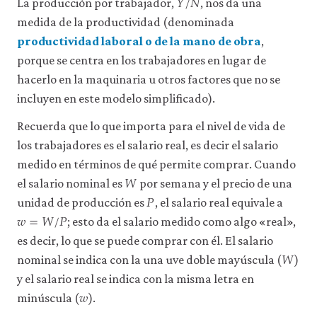
𝑌
/
𝑁
La producción por trabajador,
, nos da una
consulta
medida de la productividad (denominada
nuestra
política
productividad laboral o de la mano de obra
,
de
porque se centra en los trabajadores en lugar de
privacidad
.
hacerlo en la maquinaria u otros factores que no se
incluyen en este modelo simplificado).
Aceptar
solo
Recuerda que lo que importa para el nivel de vida de
cookies
necesarias
los trabajadores es el salario real, es decir el salario
medido en términos de qué permite comprar. Cuando
𝑊
W
Aceptar
el salario nominal es
por semana y el precio de una
𝑃
todas
P
unidad de producción es
, el salario real equivale a
las
𝑤
=
𝑊
/
𝑃
w
=
W
/
P
cookies
; esto da el salario medido como algo «real»,
es decir, lo que se puede comprar con él. El salario
𝑊
W
nominal se indica con la una uve doble mayúscula (
)
y el salario real se indica con la misma letra en
𝑤
w
minúscula (
).