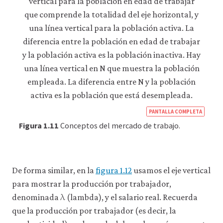
https
PANTALLA COMPLETA
econ
Figura 1.11
Conceptos del mercado de trabajo.
econ
supp
side-
De forma similar, en la
figura 1.12
usamos el eje vertical
macr
para mostrar la producción por trabajador,
λ
05-
λ
denominada
(lambda), y el salario real. Recuerda
supp
que la producción por trabajador (es decir, la
side