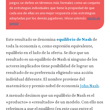
juegos se define en términos más formales como un conjunto
de estrategias individuales que tiene la propiedad de que
cada una de ellas es una mejor respuesta a las estrategias
adoptadas por los demás jugadores.
Véase además:
teoría de
juegos
.
Este resultado se denomina
equilibrio de Nash
de
toda la economía o, como expresión equivalente,
equilibrio en el lado de la oferta. Se dice que un
resultado es un equilibrio de Nash si ninguno de los
actores implicados tiene posibilidad de lograr un
resultado de su preferencia eligiendo una acción
individual diferente. El nombre proviene del
matemático y premio nobel de economía
John Nash
.
A menudo decimos que un equilibrio de Nash es el
«producto» o «resultado» de un modelo. Con ello nos
referimos a que el equilibro (en este caso entre el