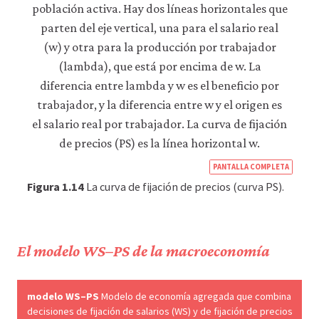
https
PANTALLA COMPLETA
econ
Figura 1.14
La curva de fijación de precios (curva PS).
econ
supp
side-
El modelo WS–PS de la macroeconomía
macr
05-
modelo WS–PS
Modelo de economía agregada que combina
supp
decisiones de fijación de salarios (WS) y de fijación de precios
side