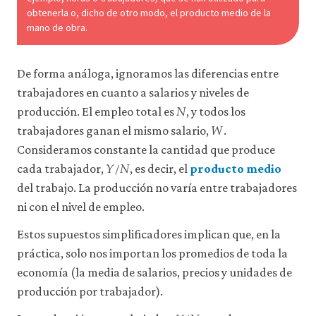
datos
obtenerla o, dicho de otro modo, el producto medio de la
personales
mano de obra.
ni
de
uso
De forma análoga, ignoramos las diferencias entre
a
terceros
trabajadores en cuanto a salarios y niveles de
𝑁
ni
N
producción. El empleo total es
, y todos los
𝑊
los
W
empleamos
trabajadores ganan el mismo salario,
.
con
Consideramos constante la cantidad que produce
𝑌
/
𝑁
ningún
Y
/
N
cada trabajador,
, es decir, el
producto medio
otro
fin.
del trabajo. La producción no varía entre trabajadores
Para
ni con el nivel de empleo.
obtener
información
Estos supuestos simplificadores implican que, en la
más
detallada
práctica, solo nos importan los promedios de toda la
sobre
economía (la media de salarios, precios y unidades de
las
cookies
producción por trabajador).
que
Y
/
N
utilizamos,