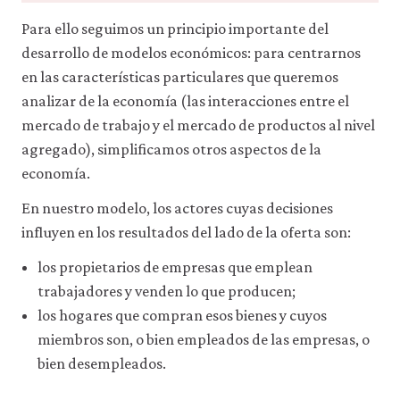
a
través
Para ello seguimos un principio importante del
de
desarrollo de modelos económicos: para centrarnos
la
configuración
en las características particulares que queremos
de
analizar de la economía (las interacciones entre el
tu
navegador,
mercado de trabajo y el mercado de productos al nivel
pero
agregado), simplificamos otros aspectos de la
es
economía.
posible
que
En nuestro modelo, los actores cuyas decisiones
eso
afecte
influyen en los resultados del lado de la oferta son:
a
las
los propietarios de empresas que emplean
prestaciones
trabajadores y venden lo que producen;
del
sitio
los hogares que compran esos bienes y cuyos
web
miembros son, o bien empleados de las empresas, o
(como,
por
bien desempleados.
ejemplo,
para