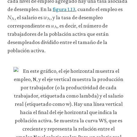
cada nivel de empleo agregado hay una tasa asociada
de desempleo. En la
figura 1.13
, cuando el empleo es
𝑁
𝑤
A
A
N
A
w
A
, el salario es
, y la tasa de desempleo
𝑢
A
u
A
correspondiente es
, es decir, el número de
trabajadores de la población activa que están
desempleados dividido entre el tamaño de la
población activa.