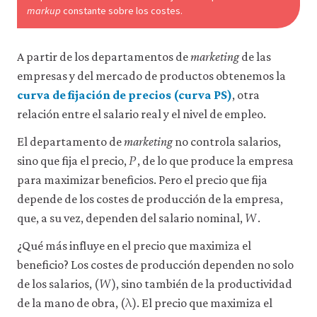
markup
constante sobre los costes.
A partir de los departamentos de
marketing
de las
empresas y del mercado de productos obtenemos la
curva de fijación de precios (curva PS)
, otra
relación entre el salario real y el nivel de empleo.
El departamento de
marketing
no controla salarios,
𝑃
P
sino que fija el precio,
, de lo que produce la empresa
para maximizar beneficios. Pero el precio que fija
depende de los costes de producción de la empresa,
𝑊
W
que, a su vez, dependen del salario nominal,
.
¿Qué más influye en el precio que maximiza el
beneficio? Los costes de producción dependen no solo
𝑊
W
de los salarios, (
), sino también de la productividad
λ
λ
de la mano de obra, (
). El precio que maximiza el