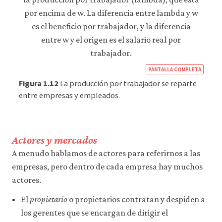
https
PANTALLA COMPLETA
econ
Figura 1.12
La producción por trabajador se reparte
econ
entre empresas y empleados.
supp
side-
macr
Actores y mercados
05-
A menudo hablamos de actores para referirnos a las
supp
empresas, pero dentro de cada empresa hay muchos
side
actores.
1-
El
propietario
o propietarios contratan y despiden a
12
los gerentes que se encargan de dirigir el