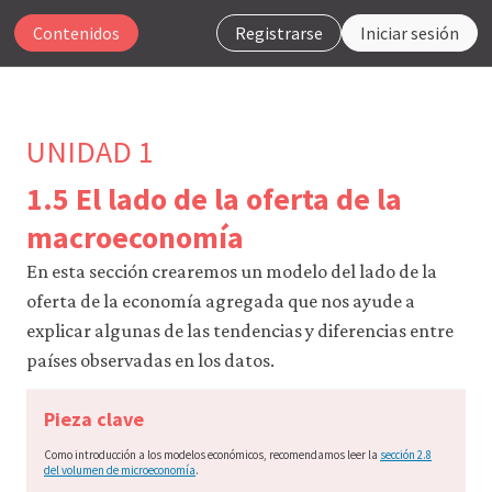
Contenidos
Registrarse
Iniciar sesión
UNIDAD 1
1.5 El lado de la oferta de la
Para
macroeconomía
que
nuestro
En esta sección crearemos un modelo del lado de la
sitio
oferta de la economía agregada que nos ayude a
web
explicar algunas de las tendencias y diferencias entre
funcione,
CORE
países observadas en los datos.
Econ
utiliza
cookies
Pieza clave
necesarias.
Puedes
Como introducción a los modelos económicos, recomendamos leer la
sección 2.8
del volumen de microeconomía
.
desactivarlas