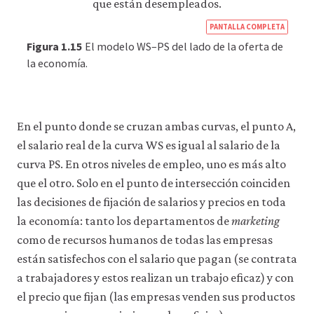
https
PANTALLA COMPLETA
econ
Figura 1.15
El modelo WS–PS del lado de la oferta de
econ
la economía.
supp
side-
macr
En el punto donde se cruzan ambas curvas, el punto A,
05-
el salario real de la curva WS es igual al salario de la
supp
curva PS. En otros niveles de empleo, uno es más alto
side
que el otro. Solo en el punto de intersección coinciden
1-
las decisiones de fijación de salarios y precios en toda
15
la economía: tanto los departamentos de
marketing
como de recursos humanos de todas las empresas
están satisfechos con el salario que pagan (se contrata
a trabajadores y estos realizan un trabajo eficaz) y con
el precio que fijan (las empresas venden sus productos