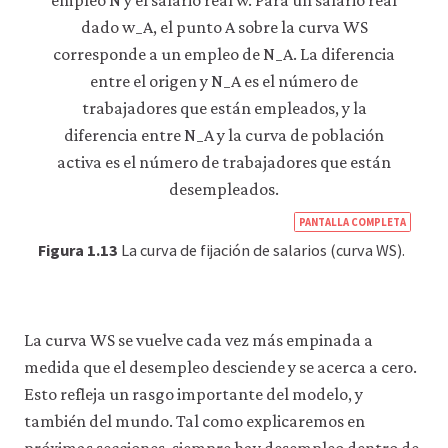
https
PANTALLA COMPLETA
econ
Figura 1.13
La curva de fijación de salarios (curva WS).
econ
supp
side-
La curva WS se vuelve cada vez más empinada a
macr
medida que el desempleo desciende y se acerca a cero.
05-
Esto refleja un rasgo importante del modelo, y
supp
también del mundo. Tal como explicaremos en
side
próximas secciones, siempre hay desempleo dentro de