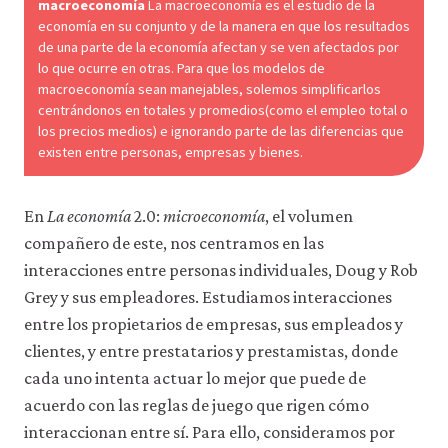
macroeconomía
La macroeconomía es el estudio de la
a
través
economía en su conjunto y de la manera en que los resultados
de
de una parte de la economía afectan y se ven afectados por
la
lo que ocurre en otras. Para que los modelos de
configuración
macroeconomía sean manejables, solemos simplificarlos
de
centrándonos en totales y promedios(como el empleo total o
tu
los precios medios) e ignorando parte de las diferencias que
navegador,
existen entre personas, empresas y bienes.
pero
es
posible
que
En
La economía
2.0:
microeconomía
, el volumen
eso
compañero de este, nos centramos en las
afecte
interacciones entre personas individuales, Doug y Rob
a
las
Grey y sus empleadores. Estudiamos interacciones
prestaciones
entre los propietarios de empresas, sus empleados y
del
sitio
clientes, y entre prestatarios y prestamistas, donde
web
cada uno intenta actuar lo mejor que puede de
(como,
por
acuerdo con las reglas de juego que rigen cómo
ejemplo,
interaccionan entre sí. Para ello, consideramos por
para