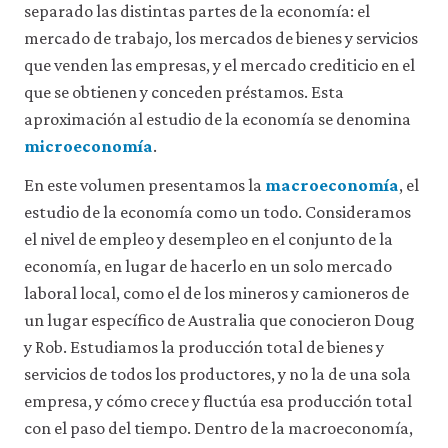
separado las distintas partes de la economía: el
acceder
a
mercado de trabajo, los mercados de bienes y servicios
recursos
que venden las empresas, y el mercado crediticio en el
para
los
que se obtienen y conceden préstamos. Esta
que
aproximación al estudio de la economía se denomina
hay
microeconomía
.
que
tener
una
En este volumen presentamos la
macroeconomía
, el
sesión
estudio de la economía como un todo. Consideramos
iniciada).
el nivel de empleo y desempleo en el conjunto de la
También
nos
economía, en lugar de hacerlo en un solo mercado
gustaría
laboral local, como el de los mineros y camioneros de
utilizar
cookies
un lugar específico de Australia que conocieron Doug
analíticas
y Rob. Estudiamos la producción total de bienes y
que
servicios de todos los productores, y no la de una sola
nos
ayuden
empresa, y cómo crece y fluctúa esa producción total
a
con el paso del tiempo. Dentro de la macroeconomía,
mejorar