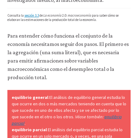
investigador médico, al macroeconomista.
datos
personales
ni
Consulta la
sección 3.3
de
La economía
2.0:
macroeconomía
para saber cómo se
elaboran las estimaciones de la producción total de la economía.
de
uso
a
Para entender cómo funciona el conjunto de la
terceros
economía necesitamos seguir dos pasos. El primero es
ni
los
la agregación (una suma literal), que es necesaria
empleamos
para emitir afirmaciones sobre variables
con
ningún
macroeconómicas como el desempleo total o la
otro
producción total.
fin.
Para
obtener
información
equilibrio general
El análisis de equilibrio general estudia lo
más
que ocurre en dos o más mercados teniendo en cuenta que lo
detallada
que sucede en uno de ellos afecta y se ve afectado por lo
sobre
que sucede en el otro o los otros.
Véase también:
equilibrio
las
parcial
.
cookies
equilibrio parcial
El análisis del equilibrio parcial estudia lo
que
que ocurre en un solo mercado o, a veces, en una sola
utilizamos,