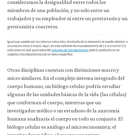
la
consideramos la desigualdad entre todos los
funcionalidad
miembros de una población, y no solo entre un
y
la
trabajador y su empleador ni entre un prestatario y un
facilidad
prestamista concretos.
de
uso
de
Igual que sucede con las ciencias naturales, el estudio de la economía se puede abordar a
nuestro
una escala micro o macro. Aquí, en este volumen de macroeconomía de
La economía
2.0,
indicamos en qué apartados del
volumen de microeconomía
podrás profundizar en
sitio
aspectos microeconómicos de un tema específico.
web.
Estas
cookies
Otras disciplinas cuentan con distinciones macro y
analíticas
micro similares. En el complejo sistema integrado del
solo
cuerpo humano, un biólogo celular podría estudiar
se
instalarán
algunas de las unidades básicas de la vida (las células)
si
que conforman el cuerpo, mientras que un
las
aceptas.
investigador médico o un estudioso de la anatomía
No
humana analizaría el cuerpo en todo su conjunto. El
vendemos
ni
biólogo celular es análogo al microeconomista; el
cedemos