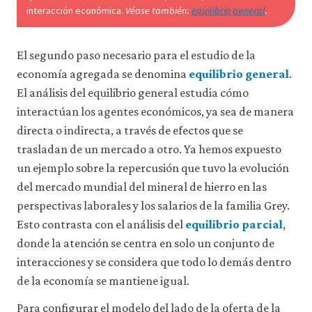
interacción económica.
Véase también:
equilibrio general
.
consulta
nuestra
política
de
El segundo paso necesario para el estudio de la
privacidad
.
economía agregada se denomina
equilibrio general
.
El análisis del equilibrio general estudia cómo
Aceptar
interactúan los agentes económicos, ya sea de manera
solo
cookies
directa o indirecta, a través de efectos que se
necesarias
trasladan de un mercado a otro. Ya hemos expuesto
un ejemplo sobre la repercusión que tuvo la evolución
Aceptar
del mercado mundial del mineral de hierro en las
todas
las
perspectivas laborales y los salarios de la familia Grey.
cookies
Esto contrasta con el análisis del
equilibrio parcial
,
donde la atención se centra en solo un conjunto de
interacciones y se considera que todo lo demás dentro
de la economía se mantiene igual.
Para configurar el modelo del lado de la oferta de la