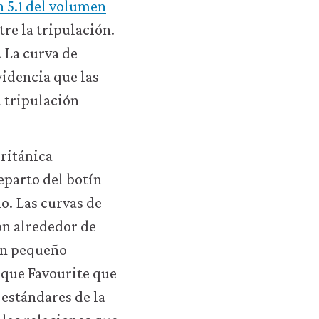
n 5.1 del volumen
tre la tripulación.
. La curva de
videncia que las
a tripulación
Británica
eparto del botín
o. Las curvas de
on alrededor de
 un pequeño
buque Favourite que
 estándares de la