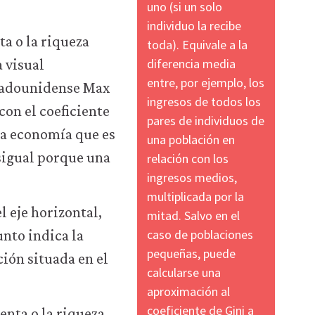
uno (si un solo
individuo la recibe
a o la riqueza
toda). Equivale a la
diferencia media
 visual
entre, por ejemplo, los
stadounidense Max
ingresos de todos los
on el coeficiente
pares de individuos de
na economía que es
una población en
sigual porque una
relación con los
ingresos medios,
multiplicada por la
l eje horizontal,
mitad. Salvo en el
caso de poblaciones
unto indica la
pequeñas, puede
ción situada en el
calcularse una
aproximación al
coeficiente de Gini a
enta o la riqueza