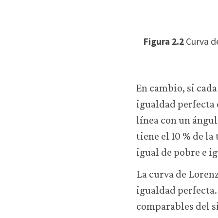
empleamos
con
ningún
Figura 2.2
Curva d
otro
fin.
Para
obtener
información
En cambio, si cada
más
igualdad perfecta 
detallada
sobre
línea con un ángul
las
tiene el 10 % de l
cookies
que
igual de pobre e ig
utilizamos,
consulta
La curva de Lorenz
nuestra
igualdad perfecta.
política
de
comparables del s
privacidad
.