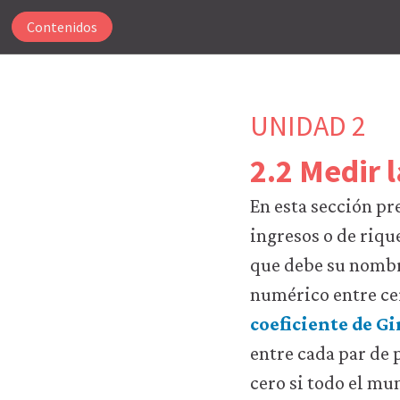
Contenidos
UNIDAD 2
2.2 Medir 
Para
En esta sección pr
que
nuestro
ingresos o de riqu
sitio
que debe su nombre
web
funcione,
numérico entre ce
CORE
coeficiente de Gi
Econ
utiliza
entre cada par de 
cookies
cero si todo el mu
necesarias.