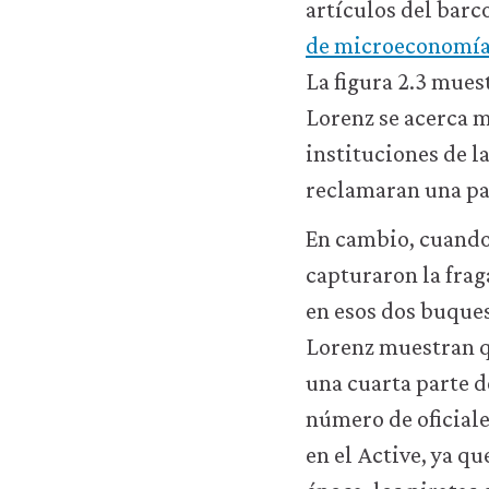
artículos del barc
de microeconomí
r
Aceptar
La figura 2.3 muest
todas
s
las
Lorenz se acerca m
as
cookies
instituciones de l
reclamaran una pa
En cambio, cuando 
capturaron la frag
en esos dos buques
Lorenz muestran q
una cuarta parte d
número de oficiale
en el Active, ya q