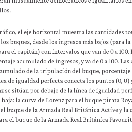
 eran inusualmente democráticos e igualitarios en
los.