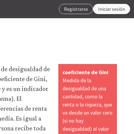
Registrarse
Iniciar sesión
l de desigualdad de
coeficiente de Gini
eficiente de Gini,
Medida de la
desigualdad de una
 y es un indicador
cantidad, como la
ema). El
renta o la riqueza, que
ferencias de renta
va desde un valor cero
edia. Es igual a
(si no hay
ersona recibe toda
desigualdad) al valor