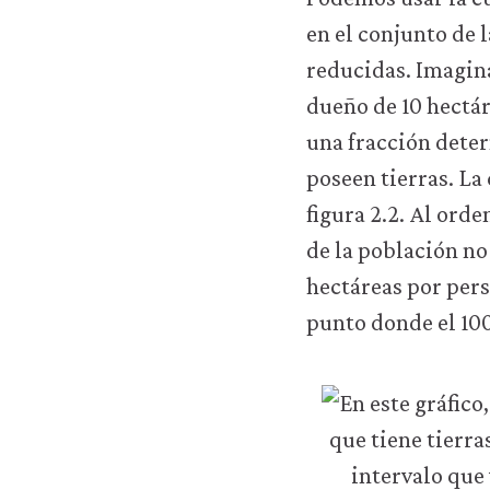
sitio
web
en el conjunto de
(como,
reducidas. Imagina
por
ejemplo,
dueño de 10 hectár
para
una fracción deter
acceder
a
poseen tierras. La 
recursos
figura 2.2. Al ord
para
los
de la población no 
que
hectáreas por pers
hay
que
punto donde el 100
tener
una
sesión
iniciada).
También
nos
gustaría