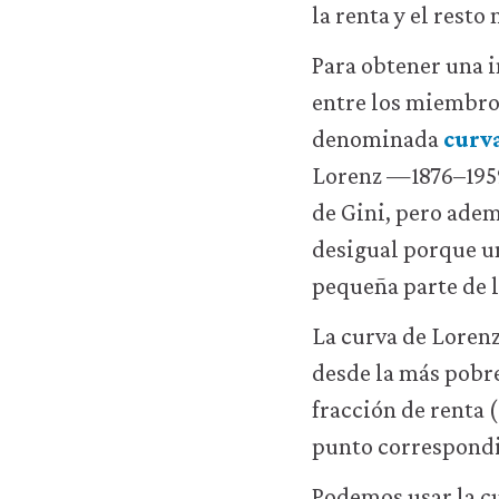
Puedes
la renta y el resto
desactivarlas
a
Para obtener una i
través
entre los miembro
de
la
denominada
curv
configuración
Lorenz —1876–1959
de
tu
de Gini, pero adem
navegador,
desigual porque un
pero
es
pequeña parte de 
posible
que
La curva de Lorenz
eso
desde la más pobre
afecte
a
fracción de renta (
las
punto correspondie
prestaciones
del
Podemos usar la cu