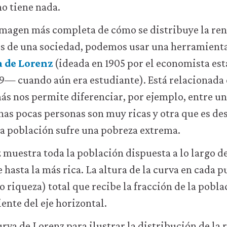
 no tiene nada.
magen más completa de cómo se distribuye la rent
s de una sociedad, podemos usar una herramienta
a de Lorenz
(ideada en 1905 por el economista e
— cuando aún era estudiante). Está relacionada c
ás nos permite diferenciar, por ejemplo, entre u
as pocas personas son muy ricas y otra que es de
la población sufre una pobreza extrema.
 muestra toda la población dispuesta a lo largo de
 hasta la más rica. La altura de la curva en cada p
o riqueza) total que recibe la fracción de la pobla
nte del eje horizontal.
rva de Lorenz para ilustrar la distribución de la r