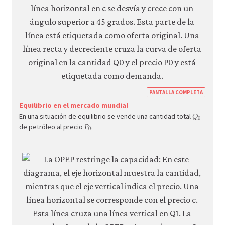
https
PANTALLA COMPLETA
econ.
Equilibrio en el mercado mundial
𝑄
Q
0
0
En una situación de equilibrio se vende una cantidad total
𝑃
econ
P
0
0
de petróleo al precio
.
suppl
dema
08-
mark
dyna
8-
19b