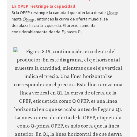
econ.
La OPEP restringe la capacidad
𝑄
Q
OPEP
OPEP
Si la OPEP restringe la cantidad que ofertará desde
𝑄
econ
′
Q
OPEP
′
OPEP
hasta
, entonces la curva de oferta mundial se
suppl
desplaza hacia la izquierda. El precio aumenta
𝑃
𝑃
P
0
P
1
0
1
dema
considerablemente desde
hasta
.
08-
mark
dyna
8-
19c