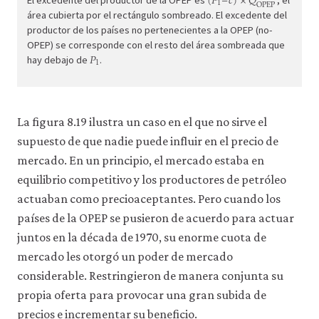
(
𝑃
–
𝑐
)
×
𝑄
1
OPEP
El excedente del productor de la OPEP es
, el
econ
área cubierta por el rectángulo sombreado. El excedente del
suppl
productor de los países no pertenecientes a la OPEP (no-
dema
OPEP) se corresponde con el resto del área sombreada que
𝑃
P
1
1
08-
hay debajo de
.
mark
dyna
8-
La figura 8.19 ilustra un caso en el que no sirve el
19d
supuesto de que nadie puede influir en el precio de
mercado. En un principio, el mercado estaba en
equilibrio competitivo y los productores de petróleo
actuaban como precioaceptantes. Pero cuando los
países de la OPEP se pusieron de acuerdo para actuar
juntos en la década de 1970, su enorme cuota de
mercado les otorgó un poder de mercado
considerable. Restringieron de manera conjunta su
propia oferta para provocar una gran subida de
precios e incrementar su beneficio.