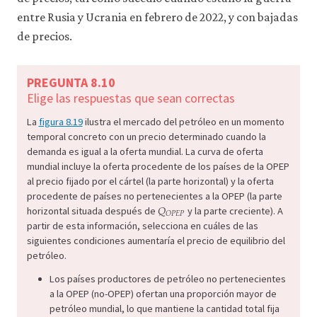
entre Rusia y Ucrania en febrero de 2022, y con bajadas
de precios.
PREGUNTA 8.10
Elige las respuestas que sean correctas
La
figura 8.19
ilustra el mercado del petróleo en un momento
temporal concreto con un precio determinado cuando la
demanda es igual a la oferta mundial. La curva de oferta
mundial incluye la oferta procedente de los países de la OPEP
al precio fijado por el cártel (la parte horizontal) y la oferta
procedente de países no pertenecientes a la OPEP (la parte
𝑄
Q
O
P
E
P
𝑂
𝑃
𝐸
𝑃
horizontal situada después de
y la parte creciente). A
partir de esta información, selecciona en cuáles de las
siguientes condiciones aumentaría el precio de equilibrio del
petróleo.
Los países productores de petróleo no pertenecientes
a la OPEP (no-OPEP) ofertan una proporción mayor de
petróleo mundial, lo que mantiene la cantidad total fija