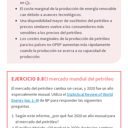
𝑄
Q
0
0
en
.
El coste marginal de la producción de energía renovable
cae debido a avances tecnológicos.
Una disponibilidad mayor de sustitutos del petróleo a
precios similares vuelve a los consumidores más
sensibles a los precios del petróleo.
Los costes marginales de la producción de petróleo
para los países no-OPEP aumentan más rápidamente
cuando la producción se acerca a su capacidad de
producción.
EJERCICIO 8.8
El mercado mundial del petróleo
El mercado del petróleo cambia sin cesar, y 2020 fue un año
especialmente inusual. Utiliza el
Statistical Review of World
Energy (pp. 1–9)
de BP para responder las siguientes
preguntas.
Según este informe, ¿por qué fue 2020 un año inusual para
el mercado del petróleo?
El gráfico titulado «Oil market in 2020» ilustra los cambios