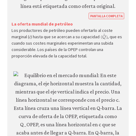
https
PANTALLA COMPLETA
econ.
La oferta mundial de petróleo
¯
Los productores de petróleo pueden ofertarlo al coste
𝑐
(
𝑄
)
econ
c
(
Q
¯
)
marginal (
) hasta que se acercan a su capacidad
, que es
suppl
cuando sus costes marginales experimentan una subida
dema
considerable. Los países de la OPEP controlan una
proporción elevada de la capacidad total.
08-
mark
dyna
8-
19a