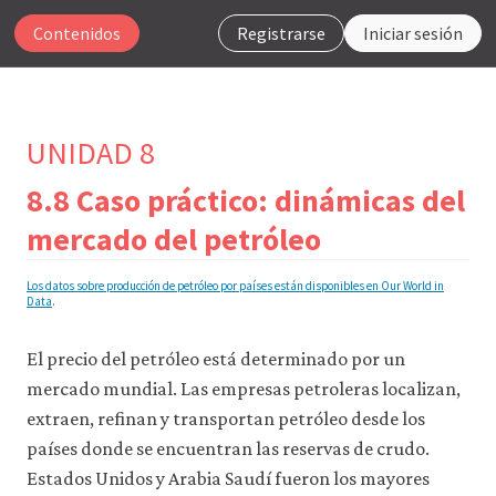
Contenidos
Registrarse
Iniciar sesión
UNIDAD 8
8.8 Caso práctico: dinámicas del
Para
mercado del petróleo
que
nuestro
Los datos sobre producción de petróleo por países están disponibles en Our World in
sitio
Data
.
web
funcione,
CORE
El precio del petróleo está determinado por un
Econ
mercado mundial. Las empresas petroleras localizan,
utiliza
cookies
extraen, refinan y transportan petróleo desde los
necesarias.
países donde se encuentran las reservas de crudo.
Puedes
Estados Unidos y Arabia Saudí fueron los mayores
desactivarlas