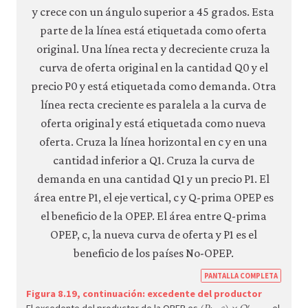
https
PANTALLA COMPLETA
econ.
Figura 8.19, continuación: excedente del productor
′
(
P
1
–
c
)
×
Q
OPEP
′