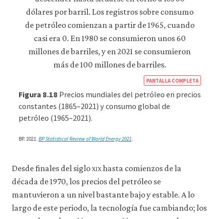
consulta
nuestra
política
de
privacidad
.
Aceptar
https
solo
PANTALLA COMPLETA
cookies
econ
Figura 8.18
Precios mundiales del petróleo en precios
necesarias
econ
constantes (1865–2021) y consumo global de
petróleo (1965–2021).
supp
Aceptar
dem
todas
BP. 2021.
BP Statistical Review of World Energy 2021
.
las
08-
cookies
mark
Desde finales del siglo
xix
hasta comienzos de la
dyna
década de 1970, los precios del petróleo se
8-
mantuvieron a un nivel bastante bajo y estable. A lo
18
largo de este periodo, la tecnología fue cambiando; los