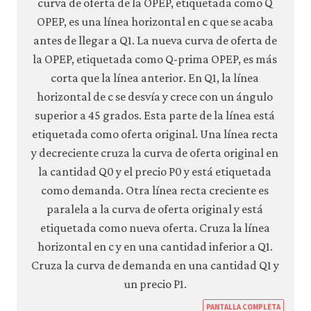
https
PANTALLA COMPLETA