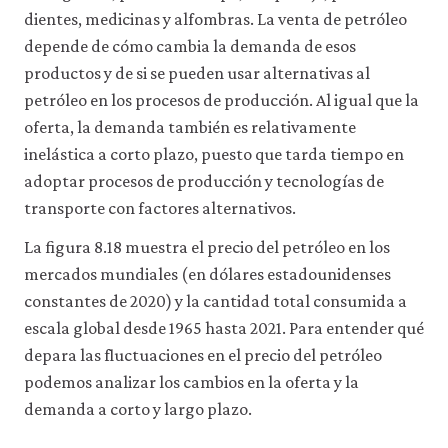
acceder
dientes, medicinas y alfombras. La venta de petróleo
a
depende de cómo cambia la demanda de esos
recursos
para
productos y de si se pueden usar alternativas al
los
petróleo en los procesos de producción. Al igual que la
que
oferta, la demanda también es relativamente
hay
que
inelástica a corto plazo, puesto que tarda tiempo en
tener
adoptar procesos de producción y tecnologías de
una
sesión
transporte con factores alternativos.
iniciada).
También
La figura 8.18 muestra el precio del petróleo en los
nos
mercados mundiales (en dólares estadounidenses
gustaría
utilizar
constantes de 2020) y la cantidad total consumida a
cookies
escala global desde 1965 hasta 2021. Para entender qué
analíticas
depara las fluctuaciones en el precio del petróleo
que
nos
podemos analizar los cambios en la oferta y la
ayuden
demanda a corto y largo plazo.
a
mejorar