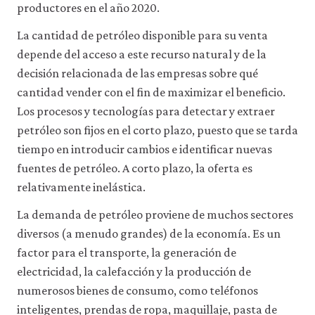
a
productores en el año 2020.
través
de
La cantidad de petróleo disponible para su venta
la
depende del acceso a este recurso natural y de la
configuración
de
decisión relacionada de las empresas sobre qué
tu
cantidad vender con el fin de maximizar el beneficio.
navegador,
pero
Los procesos y tecnologías para detectar y extraer
es
petróleo son fijos en el corto plazo, puesto que se tarda
posible
tiempo en introducir cambios e identificar nuevas
que
eso
fuentes de petróleo. A corto plazo, la oferta es
afecte
relativamente inelástica.
a
las
La demanda de petróleo proviene de muchos sectores
prestaciones
del
diversos (a menudo grandes) de la economía. Es un
sitio
factor para el transporte, la generación de
web
(como,
electricidad, la calefacción y la producción de
por
numerosos bienes de consumo, como teléfonos
ejemplo,
inteligentes, prendas de ropa, maquillaje, pasta de
para