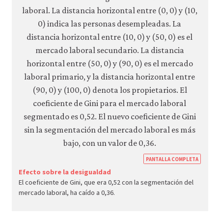
https
PANTALLA COMPLETA
econ.
Efecto sobre la desigualdad
El coeficiente de Gini, que era 0,52 con la segmentación del
econ
mercado laboral, ha caído a 0,36.
unem
wage