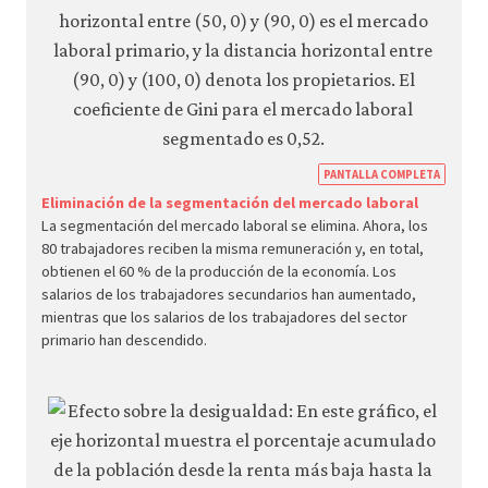
https
PANTALLA COMPLETA
econ.
Eliminación de la segmentación del mercado laboral
La segmentación del mercado laboral se elimina. Ahora, los
econ
80 trabajadores reciben la misma remuneración y, en total,
unem
obtienen el 60 % de la producción de la economía. Los
wage
salarios de los trabajadores secundarios han aumentado,
mientras que los salarios de los trabajadores del sector
inequ
primario han descendido.
06-
segm
labou
mark
2-