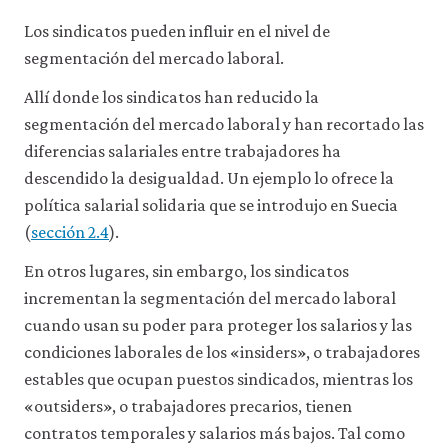
inequ
Los sindicatos pueden influir en el nivel de
06-
segmentación del mercado laboral.
segm
labou
Allí donde los sindicatos han reducido la
mark
segmentación del mercado laboral y han recortado las
2-
diferencias salariales entre trabajadores ha
18c
descendido la desigualdad. Un ejemplo lo ofrece la
política salarial solidaria que se introdujo en Suecia
(
sección 2.4
).
En otros lugares, sin embargo, los sindicatos
incrementan la segmentación del mercado laboral
cuando usan su poder para proteger los salarios y las
condiciones laborales de los «insiders», o trabajadores
estables que ocupan puestos sindicados, mientras los
«outsiders», o trabajadores precarios, tienen
contratos temporales y salarios más bajos. Tal como