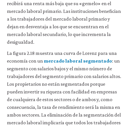
datos
recibirá una renta más baja que su «gemelo» en el
personales
mercado laboral primario. Las instituciones benefician
ni
a los trabajadores del mercado laboral primario y
de
uso
dejan en desventaja a los que se encuentran en el
a
mercado laboral secundario, lo que incrementa la
terceros
ni
desigualdad.
los
empleamos
La figura 2.18 muestra una curva de Lorenz para una
con
economía con un
mercado laboral segmentado
: un
ningún
otro
segmento con salarios bajos y el mismo número de
fin.
trabajadores del segmento primario con salarios altos.
Para
Los propietarios no están segmentados porque
obtener
información
pueden invertir su riqueza con facilidad en empresas
más
de cualquiera de estos sectores o de ambos y, como
detallada
sobre
consecuencia, la tasa de rendimiento será la misma en
las
ambos sectores. La eliminación de la segmentación del
cookies
que
mercado laboral implicaría que todos los trabajadores
utilizamos,