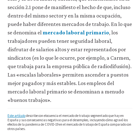
acceder
sección 2.1 pone de manifiesto el hecho de que, incluso
a
dentro del mismo sector y en la misma ocupación,
recursos
para
puede haber diferentes mercados de trabajo. En lo que
los
se denomina el
mercado laboral primario
, los
que
hay
trabajadores pueden tener seguridad laboral,
que
disfrutar de salarios altos y estar representados por
tener
una
sindicatos (es lo que le ocurre, por ejemplo, a Carmen,
sesión
que trabaja para la empresa pública de radiodifusión).
iniciada).
Las «escalas laborales» permiten ascender a puestos
También
nos
mejor pagados y más estables. Los empleos del
gustaría
mercado laboral primario se denominan a menudo
utilizar
cookies
«buenos trabajos».
analíticas
que
Este artículo
describe con elocuencia el mercado de trabajo segmentado que hay en
nos
España y sus consecuencias negativas para el desempleo, incluyendo cómo agravó los
ayuden
efectos de la pandemia de COVID-19 en el mercado de trabajo de España comparado con
a
otros países.
mejorar