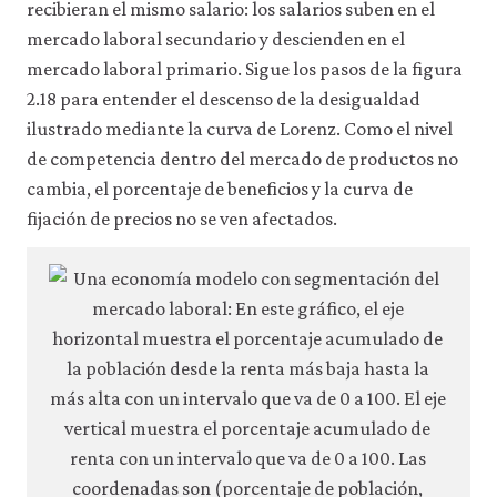
recibieran el mismo salario: los salarios suben en el
consulta
mercado laboral secundario y descienden en el
nuestra
política
mercado laboral primario. Sigue los pasos de la figura
de
2.18 para entender el descenso de la desigualdad
privacidad
.
ilustrado mediante la curva de Lorenz. Como el nivel
de competencia dentro del mercado de productos no
Aceptar
solo
cambia, el porcentaje de beneficios y la curva de
cookies
fijación de precios no se ven afectados.
necesarias
Aceptar
todas
las
cookies