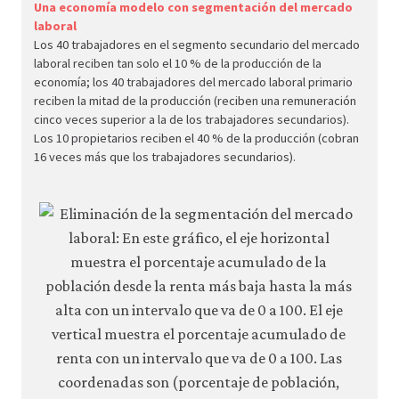
econ.
Una economía modelo con segmentación del mercado
laboral
econ
Los 40 trabajadores en el segmento secundario del mercado
unem
laboral reciben tan solo el 10 % de la producción de la
wage
economía; los 40 trabajadores del mercado laboral primario
reciben la mitad de la producción (reciben una remuneración
inequ
cinco veces superior a la de los trabajadores secundarios).
06-
Los 10 propietarios reciben el 40 % de la producción (cobran
segm
16 veces más que los trabajadores secundarios).
labou
mark
2-
18a