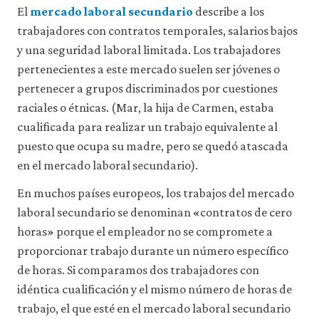
la
El
mercado laboral secundario
describe a los
funcionalidad
y
trabajadores con contratos temporales, salarios bajos
la
y una seguridad laboral limitada. Los trabajadores
facilidad
pertenecientes a este mercado suelen ser jóvenes o
de
uso
pertenecer a grupos discriminados por cuestiones
de
raciales o étnicas. (Mar, la hija de Carmen, estaba
nuestro
sitio
cualificada para realizar un trabajo equivalente al
web.
puesto que ocupa su madre, pero se quedó atascada
Estas
cookies
en el mercado laboral secundario).
analíticas
solo
En muchos países europeos, los trabajos del mercado
se
laboral secundario se denominan «contratos de cero
instalarán
horas» porque el empleador no se compromete a
si
las
proporcionar trabajo durante un número específico
aceptas.
de horas. Si comparamos dos trabajadores con
No
vendemos
idéntica cualificación y el mismo número de horas de
ni
trabajo, el que esté en el mercado laboral secundario
cedemos