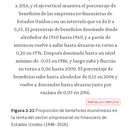
consulta
nuestra
política
de
privacidad
.
Aceptar
solo
cookies
necesarias
Aceptar
todas
las
cookies
https
PANTALLA COMPLETA
econ
Figura 2.22
Proporción de beneficios económicos en
econ
la renta del sector empresarial no financiero de
Estados Unidos (1946–2016).
unem