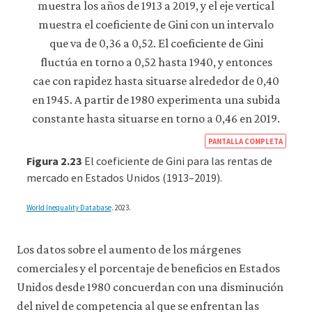
https
PANTALLA COMPLETA
econ
Figura 2.23
El coeficiente de Gini para las rentas de
econ
mercado en Estados Unidos (1913–2019).
unem
World Inequality Database
. 2023.
wage
inequ
Los datos sobre el aumento de los márgenes
09-
comerciales y el porcentaje de beneficios en Estados
inequ
Unidos desde 1980 concuerdan con una disminución
incre
del nivel de competencia al que se enfrentan las
us.h