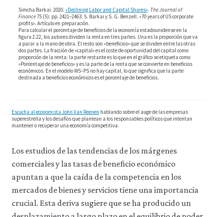
wage
Simcha Barkai. 2020.
«Declining Labor and Capital Shares»
.
The Journal of
inequ
Finance
75 (5): pp. 2421–2463; S. Barkai y S. G. Benzell. «70 years of US corporate
profits». Artículo en preparación.
09-
Para calcular el porcentaje de beneficios de la economía estadounidense en la
figura 2.22, los autores dividen la renta en tres partes. Una es la proporción que va
inequ
a parar a la mano de obra. El resto son «beneficios» que se dividen entre las otras
dos partes. La fracción de «capital» es el coste de oportunidad del capital como
incre
proporción de la renta; la parte restante es lo que en el gráfico se etiqueta como
«Porcentaje de beneficios» y es la parte de la renta que se convierte en beneficios
us.h
económicos. En el modelo WS–PS no hay capital, lo que significa que la parte
destinada a beneficios económicos es el porcentaje de beneficios.
2-
22
Escucha al economista John Van Reenen
hablando sobre el auge de las empresas
superestrella y los desafíos que plantean a los responsables políticos que intentan
mantener o recuperar una economía competitiva.
Los estudios de las tendencias de los márgenes
comerciales y las tasas de beneficio económico
apuntan a que la caída de la competencia en los
mercados de bienes y servicios tiene una importancia
crucial. Esta deriva sugiere que se ha producido un
desplazamiento a largo plazo en el equilibrio de poder