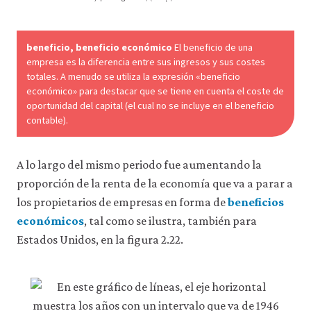
09-
datos
inequ
personales
ni
incre
de
beneficio, beneficio económico
El beneficio de una
us.h
uso
empresa es la diferencia entre sus ingresos y sus costes
a
totales. A menudo se utiliza la expresión «beneficio
2-
terceros
económico» para destacar que se tiene en cuenta el coste de
21
ni
oportunidad del capital (el cual no se incluye en el beneficio
los
contable).
empleamos
con
ningún
A lo largo del mismo periodo fue aumentando la
otro
fin.
proporción de la renta de la economía que va a parar a
Para
los propietarios de empresas en forma de
beneficios
obtener
información
económicos
, tal como se ilustra, también para
más
Estados Unidos, en la figura 2.22.
detallada
sobre
las
cookies
que
utilizamos,