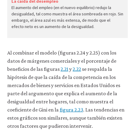
econ.
La caída del desempleo
El aumento del empleo (en el nuevo equilibrio) redujo la
econ
desigualdad, tal como muestra el área sombreada en rojo. Sin
unem
embargo, el área azul es más extensa, de modo que el
wage
efecto neto es un aumento de la desigualdad.
inequ
09-
inequ
Al combinar el modelo (figuras 2.24 y 2.25) con los
incre
datos de márgenes comerciales y el porcentaje de
us.ht
beneficios de las figuras
2.21
y
2.22
se respalda la
2-
hipótesis de que la caída de la competencia en los
25c
mercados de bienes y servicios en Estados Unidos es
parte del argumento que explica el aumento de la
desigualdad entre hogares, tal como muestra el
coeficiente de Gini en la
figura 2.23
. Las tendencias en
estos gráficos son similares, aunque también existen
otros factores que pudieron intervenir.