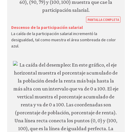
https
PANTALLA COMPLETA
econ.
Descenso de la participación salarial
La caída de la participación salarial incrementó la
econ
desigualdad, tal como muestra el área sombreada de color
unem
azul.
wage
inequ
09-
inequ
incre
us.ht
2-
25b