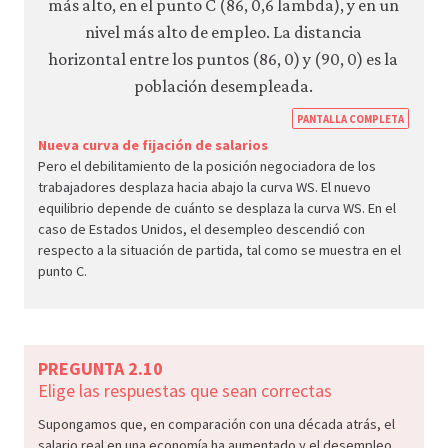
https
PANTALLA COMPLETA
econ.
Nueva curva de fijación de salarios
Pero el debilitamiento de la posición negociadora de los
econ
trabajadores desplaza hacia abajo la curva WS. El nuevo
unem
equilibrio depende de cuánto se desplaza la curva WS. En el
wage
caso de Estados Unidos, el desempleo descendió con
respecto a la situación de partida, tal como se muestra en el
inequ
punto C.
09-
inequ
incre
us.ht
PREGUNTA 2.10
2-
Elige las respuestas que sean correctas
24c
Supongamos que, en comparación con una década atrás, el
salario real en una economía ha aumentado y el desempleo