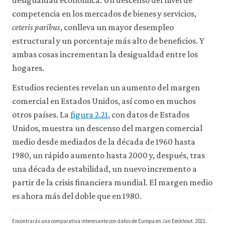
desigualdad económica. Un descenso del nivel de
acceder
competencia en los mercados de bienes y servicios,
a
recursos
ceteris paribus
, conlleva un mayor desempleo
para
estructural y un porcentaje más alto de beneficios. Y
los
ambas cosas incrementan la desigualdad entre los
que
hay
hogares.
que
tener
Estudios recientes revelan un aumento del margen
una
comercial en Estados Unidos, así como en muchos
sesión
iniciada).
otros países. La
figura 2.21
, con datos de Estados
También
Unidos, muestra un descenso del margen comercial
nos
gustaría
medio desde mediados de la década de 1960 hasta
utilizar
1980, un rápido aumento hasta 2000 y, después, tras
cookies
una década de estabilidad, un nuevo incremento a
analíticas
que
partir de la crisis financiera mundial. El margen medio
nos
es ahora más del doble que en 1980.
ayuden
a
mejorar
Encontrarás una comparativa interesante con datos de Europa en Jan Eeckhout. 2021.