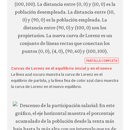
https
PANTALLA COMPLETA
econ.
Curvas de Lorenz en el equilibrio inicial y en el nuevo
La línea azul oscuro muestra la curva de Lorenz en el
econ
equilibrio de partida, y la línea fina de color azul claro muestra
unem
la curva de Lorenz en el nuevo equilibrio.
wage
inequ
09-
inequ
incre