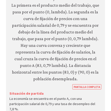
https
PANTALLA COMPLETA
econ.
Situación de partida
La economía se encuentra en el punto A, con una
econ
participación salarial de 0,79 y una tasa de desempleo del
unem
7,8 %.