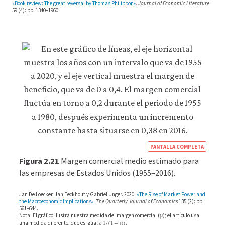
la
«Book review: The great reversal by Thomas Philippon»
.
Journal of Economic Literature
funcionalidad
59 (4): pp. 1340–1960.
y
la
facilidad
de
uso
de
nuestro
sitio
web.
Estas
cookies
analíticas
solo
se
https
PANTALLA COMPLETA
instalarán
econ
Figura 2.21
Margen comercial medio estimado para
si
econ
las empresas de Estados Unidos (1955–2016).
las
aceptas.
unem
No
Jan De Loecker, Jan Eeckhout y Gabriel Unger. 2020.
«The Rise of Market Power and
wage
vendemos
the Macroeconomic Implications»
.
The Quarterly Journal of Economics
135 (2): pp.
561–644.
μ
ni
inequ
μ
Nota: El gráfico ilustra nuestra medida del margen comercial (
); el artículo usa
1
/
(
1
−
μ
)
cedemos
1
/
(
1
−
μ
)
una medida diferente, que es igual a
.