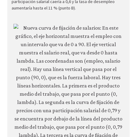
wage
participación salarial caería a 0,6 y la tasa de desempleo
aumentaría hasta el 11 % (punto B).
inequ
09-
inequ
incre
us.ht
2-
24b