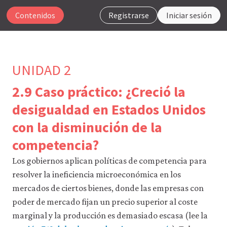
Contenidos
Registrarse
Iniciar sesión
UNIDAD 2
2.9 Caso práctico: ¿Creció la
Para
desigualdad en Estados Unidos
que
con la disminución de la
nuestro
sitio
competencia?
web
funcione,
Los gobiernos aplican políticas de competencia para
CORE
Econ
resolver la ineficiencia microeconómica en los
utiliza
mercados de ciertos bienes, donde las empresas con
cookies
necesarias.
poder de mercado fijan un precio superior al coste
Puedes
marginal y la producción es demasiado escasa (lee la
desactivarlas