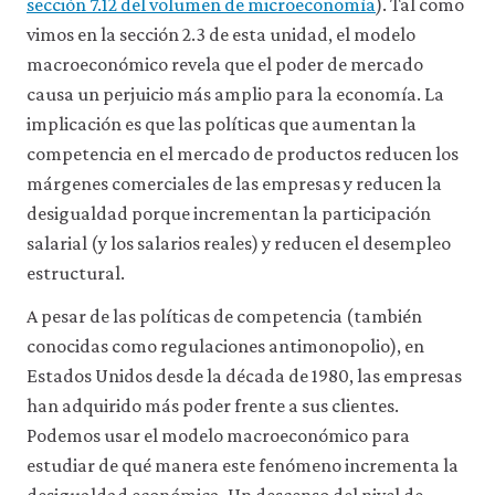
sección 7.12 del volumen de microeconomía
). Tal como
a
través
vimos en la sección 2.3 de esta unidad, el modelo
de
macroeconómico revela que el poder de mercado
la
configuración
causa un perjuicio más amplio para la economía. La
de
implicación es que las políticas que aumentan la
tu
navegador,
competencia en el mercado de productos reducen los
pero
márgenes comerciales de las empresas y reducen la
es
desigualdad porque incrementan la participación
posible
que
salarial (y los salarios reales) y reducen el desempleo
eso
estructural.
afecte
a
A pesar de las políticas de competencia (también
las
prestaciones
conocidas como regulaciones antimonopolio), en
del
Estados Unidos desde la década de 1980, las empresas
sitio
web
han adquirido más poder frente a sus clientes.
(como,
Podemos usar el modelo macroeconómico para
por
estudiar de qué manera este fenómeno incrementa la
ejemplo,
para