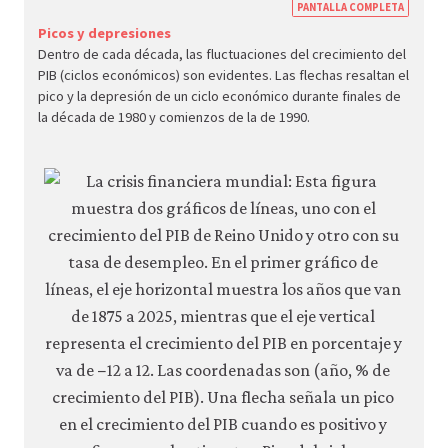
https
PANTALLA COMPLETA
econ.
Picos y depresiones
Dentro de cada década, las fluctuaciones del crecimiento del
econ
PIB (ciclos económicos) son evidentes. Las flechas resaltan el
aggr
pico y la depresión de un ciclo económico durante finales de
dema
la década de 1980 y comienzos de la de 1990.
05-
grow
fluct
3-
8bb