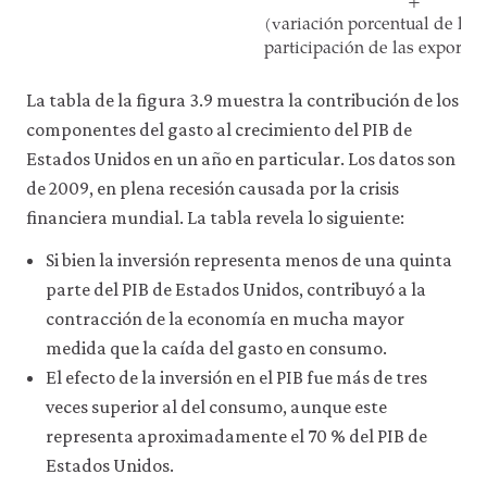
+
(variaci
ó
n porcentual de las
participaci
ó
n de las exportac
La tabla de la figura 3.9 muestra la contribución de los
componentes del gasto al crecimiento del PIB de
Estados Unidos en un año en particular. Los datos son
de 2009, en plena recesión causada por la crisis
financiera mundial. La tabla revela lo siguiente:
Si bien la inversión representa menos de una quinta
parte del PIB de Estados Unidos, contribuyó a la
contracción de la economía en mucha mayor
medida que la caída del gasto en consumo.
El efecto de la inversión en el PIB fue más de tres
veces superior al del consumo, aunque este
representa aproximadamente el 70 % del PIB de
Estados Unidos.