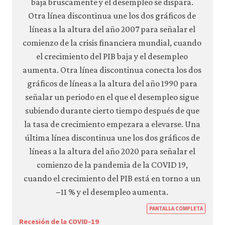
https
PANTALLA COMPLETA
econ.
Recesión de la COVID-19