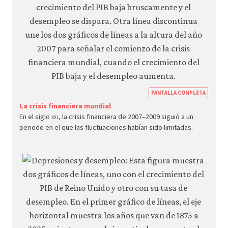
https
PANTALLA COMPLETA
econ.
La crisis financiera mundial
En el siglo
xxi
, la crisis financiera de 2007–2009 siguió a un
econ
periodo en el que las fluctuaciones habían sido limitadas.
aggr
dema
05-
grow
fluct
3-
8bc