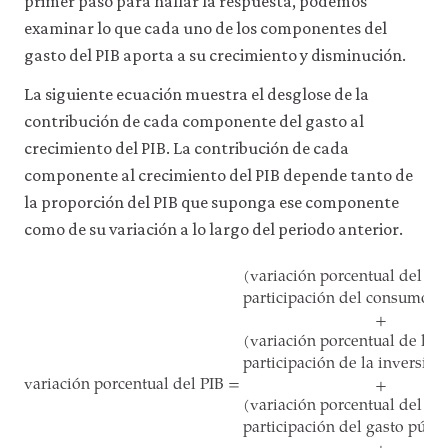
primer paso para hallar la respuesta, podemos
examinar lo que cada uno de los componentes del
gasto del PIB aporta a su crecimiento y disminución.
La siguiente ecuación muestra el desglose de la
contribución de cada componente del gasto al
crecimiento del PIB. La contribución de cada
componente al crecimiento del PIB depende tanto de
la proporción del PIB que suponga ese componente
como de su variación a lo largo del periodo anterior.
(variaci
ó
n porcentual del c
participaci
ó
n del consumo en
+
(variaci
ó
n porcentual de la i
participaci
ó
n de la inversi
ó
n
variaci
ó
n porcentual del PIB =
+
(variaci
ó
n porcentual del ga
variación porcentual del PIB =
(variación porcentual del
participaci
ó
n del gasto p
ú
bli