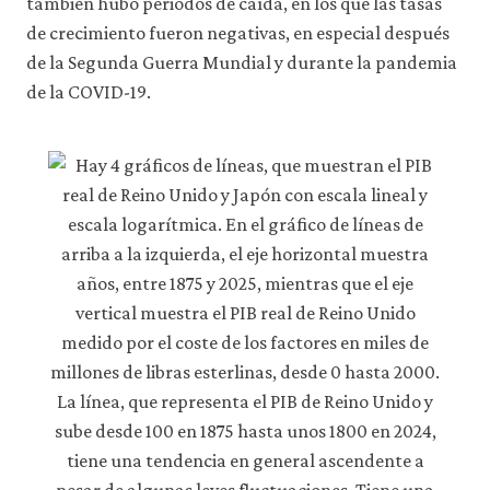
también hubo periodos de caída, en los que las tasas
acceder
de crecimiento fueron negativas, en especial después
a
recursos
de la Segunda Guerra Mundial y durante la pandemia
para
de la COVID-19.
los
que
hay
que
tener
una
sesión
iniciada).
También
nos
gustaría
utilizar
cookies
analíticas
que
nos
ayuden
a
mejorar