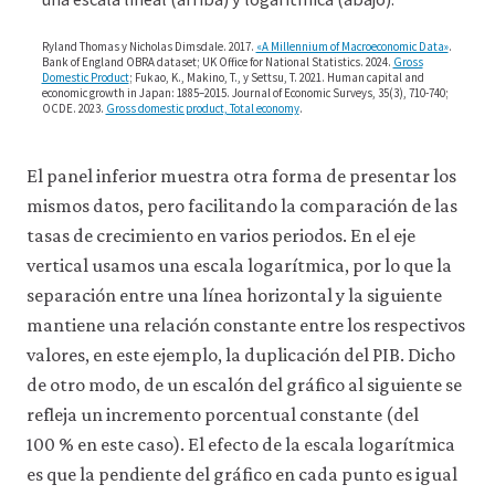
consulta
aggr
nuestra
Ryland Thomas y Nicholas Dimsdale. 2017.
«A Millennium of Macroeconomic Data»
.
dem
política
Bank of England OBRA dataset; UK Office for National Statistics. 2024.
Gross
Domestic Product
; Fukao, K., Makino, T., y Settsu, T. 2021. Human capital and
de
05-
economic growth in Japan: 1885–2015. Journal of Economic Surveys, 35(3), 710-740;
privacidad
.
OCDE. 2023.
Gross domestic product, Total economy
.
grow
fluc
Aceptar
El panel inferior muestra otra forma de presentar los
3-
solo
cookies
mismos datos, pero facilitando la comparación de las
8a
necesarias
tasas de crecimiento en varios periodos. En el eje
vertical usamos una escala logarítmica, por lo que la
Aceptar
separación entre una línea horizontal y la siguiente
todas
las
mantiene una relación constante entre los respectivos
cookies
valores, en este ejemplo, la duplicación del PIB. Dicho
de otro modo, de un escalón del gráfico al siguiente se
refleja un incremento porcentual constante (del
100 % en este caso). El efecto de la escala logarítmica
es que la pendiente del gráfico en cada punto es igual