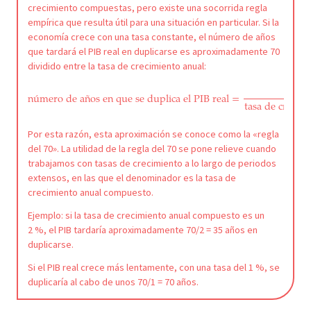
crecimiento compuestas, pero existe una socorrida regla
empírica que resulta útil para una situación en particular. Si la
economía crece con una tasa constante, el número de años
que tardará el PIB real en duplicarse es aproximadamente 70
dividido entre la tasa de crecimiento anual:
n
ú
mero de a
ñ
os en que se duplica el PIB real
=
tasa de crecim
número de años en que se duplica el PIB real
=
70
tasa de crecimie
Por esta razón, esta aproximación se conoce como la «regla
del 70». La utilidad de la regla del 70 se pone relieve cuando
trabajamos con tasas de crecimiento a lo largo de periodos
extensos, en las que el denominador es la tasa de
crecimiento anual compuesto.
Ejemplo: si la tasa de crecimiento anual compuesto es un
2 %, el PIB tardaría aproximadamente 70/2 = 35 años en
duplicarse.
Si el PIB real crece más lentamente, con una tasa del 1 %, se
duplicaría al cabo de unos 70/1 = 70 años.