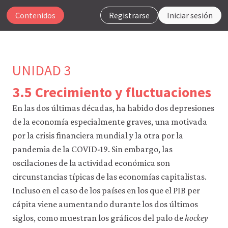
Contenidos
Registrarse
Iniciar sesión
UNIDAD 3
3.5 Crecimiento y fluctuaciones
Para
En las dos últimas décadas, ha habido dos depresiones
que
de la economía especialmente graves, una motivada
nuestro
sitio
por la crisis financiera mundial y la otra por la
web
pandemia de la COVID-19. Sin embargo, las
funcione,
oscilaciones de la actividad económica son
CORE
Econ
circunstancias típicas de las economías capitalistas.
utiliza
Incluso en el caso de los países en los que el PIB per
cookies
necesarias.
cápita viene aumentando durante los dos últimos
Puedes
siglos, como muestran los gráficos del palo de
hockey
desactivarlas