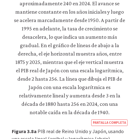
datos
personales
ni
de
uso
a
terceros
ni
los
empleamos
con
ningún
otro
fin.
Para
obtener
información
más
detallada
sobre
las
https
PANTALLA COMPLETA
cookies
econ
Figura 3.8a
PIB real de Reino Unido y Japón, usando
que
econ
una escala lineal (arriba) y logarítmica (abajo).
utilizamos,