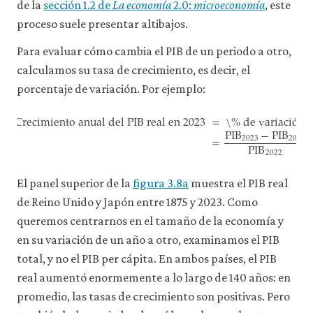
a
de la
sección 1.2 de
La economía
2.0:
microeconomía
, este
través
proceso suele presentar altibajos.
de
la
Para evaluar cómo cambia el PIB de un periodo a otro,
configuración
calculamos su tasa de crecimiento, es decir, el
de
tu
porcentaje de variación. Por ejemplo:
navegador,
Crecimiento anual del PIB real en 2023
=
\% de variaci
ó
n d
pero
PIB
−
PIB
es
=
2023
2022
PIB
posible
2022
Crecimiento anual del PIB real en 2023
=
\% de variación de
que
eso
afecte
El panel superior de la
figura 3.8a
muestra el PIB real
a
de Reino Unido y Japón entre 1875 y 2023. Como
las
prestaciones
queremos centrarnos en el tamaño de la economía y
del
en su variación de un año a otro, examinamos el PIB
sitio
web
total, y no el PIB per cápita. En ambos países, el PIB
(como,
real aumentó enormemente a lo largo de 140 años: en
por
promedio, las tasas de crecimiento son positivas. Pero
ejemplo,
para