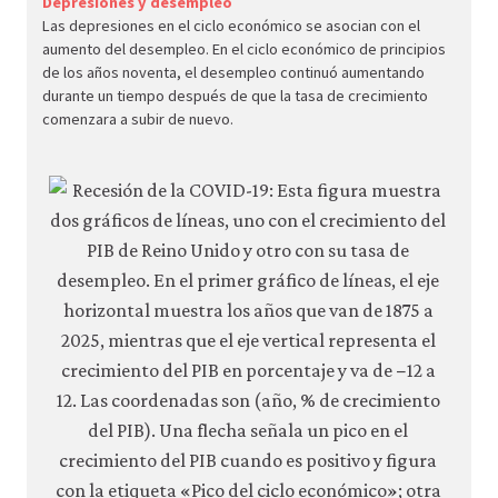
Depresiones y desempleo
Las depresiones en el ciclo económico se asocian con el
econ
aumento del desempleo. En el ciclo económico de principios
aggr
de los años noventa, el desempleo continuó aumentando
dema
durante un tiempo después de que la tasa de crecimiento
comenzara a subir de nuevo.
05-
grow
fluct
3-
8bd