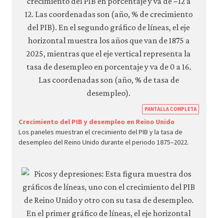
https
PANTALLA COMPLETA
econ.
Crecimiento del PIB y desempleo en Reino Unido
Los paneles muestran el crecimiento del PIB y la tasa de
econ
desempleo del Reino Unido durante el periodo 1875–2022.
aggr
dema
05-
grow
fluct
3-