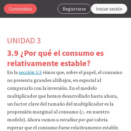
Contenidos
Registrarse
Iniciar sesión
UNIDAD 3
3.9 ¿Por qué el consumo es
Para
relativamente estable?
que
nuestro
En la
sección 3.5
vimos que, sobre el papel, el consumo
sitio
no presenta grandes altibajos, en especial al
web
compararlo con la inversión. En el modelo
funcione,
CORE
multiplicador que hemos desarrollado hasta ahora,
Econ
un factor clave del tamaño del multiplicador es la
utiliza
𝑐
c
1
1
cookies
propensión marginal al consumo (
en nuestro
necesarias.
modelo). Ahora vamos a estudiar
por qué
cabría
Puedes
desactivarlas
esperar que el consumo fuese relativamente estable.