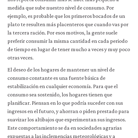
la
funcionalidad
medida que sube nuestro nivel de consumo. Por
y
ejemplo, es probable que los primeros bocados de un
la
facilidad
plato te resulten más placenteros que cuando vas por
de
la tercera ración. Por esos motivos, la gente suele
uso
preferir consumir la misma cantidad en cada periodo
de
nuestro
de tiempo en lugar de tener mucho a veces y muy poco
sitio
otras veces.
web.
Estas
El deseo de los hogares de mantener un nivel de
cookies
analíticas
consumo constante es una fuente básica de
solo
estabilización en cualquier economía. Para que el
se
instalarán
consumo sea sostenido, los hogares tienen que
si
planificar. Piensan en lo que podría suceder con sus
las
ingresos en el futuro, y ahorran o piden prestado para
aceptas.
No
suavizar los altibajos que experimentan sus ingresos.
vendemos
Este comportamiento se da en sociedades agrarias
ni
cedemos
expuestas a las inclemencias meteorológicas y a