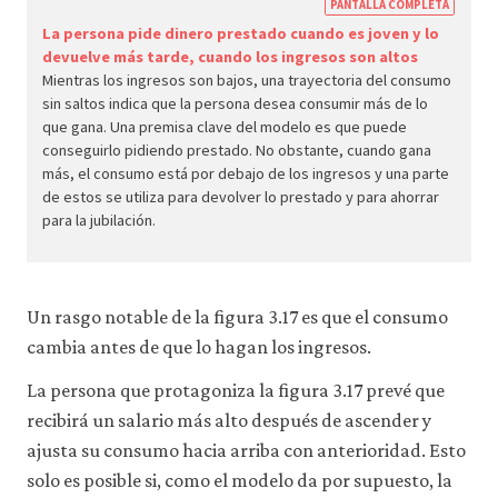
https
PANTALLA COMPLETA
econ.
La persona pide dinero prestado cuando es joven y lo
devuelve más tarde, cuando los ingresos son altos
econ
Mientras los ingresos son bajos, una trayectoria del consumo
aggr
sin saltos indica que la persona desea consumir más de lo
dema
que gana. Una premisa clave del modelo es que puede
conseguirlo pidiendo prestado. No obstante, cuando gana
09-
más, el consumo está por debajo de los ingresos y una parte
smoo
de estos se utiliza para devolver lo prestado y para ahorrar
cons
para la jubilación.
3-
17c
Un rasgo notable de la figura 3.17 es que el consumo
cambia antes de que lo hagan los ingresos.
La persona que protagoniza la figura 3.17 prevé que
recibirá un salario más alto después de ascender y
ajusta su consumo hacia arriba con anterioridad. Esto
solo es posible si, como el modelo da por supuesto, la