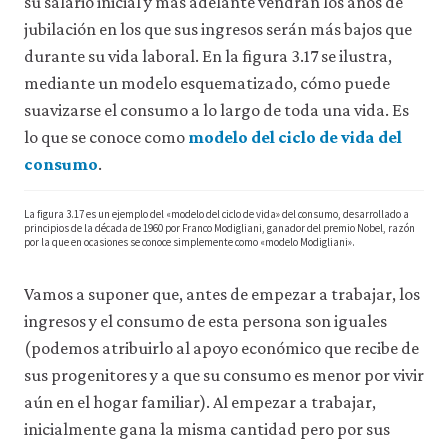
su salario inicial y más adelante vendrán los años de
consulta
jubilación en los que sus ingresos serán más bajos que
nuestra
durante su vida laboral. En la figura 3.17 se ilustra,
política
de
mediante un modelo esquematizado, cómo puede
privacidad
.
suavizarse el consumo a lo largo de toda una vida. Es
lo que se conoce como
modelo del ciclo de vida del
Aceptar
consumo
.
solo
cookies
necesarias
La figura 3.17 es un ejemplo del «modelo del ciclo de vida» del consumo, desarrollado a
principios de la década de 1960 por Franco Modigliani, ganador del premio Nobel, razón
por la que en ocasiones se conoce simplemente como «modelo Modigliani».
Aceptar
todas
las
Vamos a suponer que, antes de empezar a trabajar, los
cookies
ingresos y el consumo de esta persona son iguales
(podemos atribuirlo al apoyo económico que recibe de
sus progenitores y a que su consumo es menor por vivir
aún en el hogar familiar). Al empezar a trabajar,
inicialmente gana la misma cantidad pero por sus