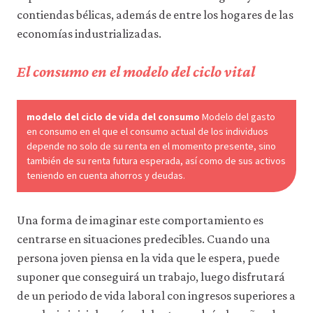
datos
contiendas bélicas, además de entre los hogares de las
personales
economías industrializadas.
ni
de
uso
El consumo en el modelo del ciclo vital
a
terceros
ni
los
modelo del ciclo de vida del consumo
Modelo del gasto
empleamos
en consumo en el que el consumo actual de los individuos
con
depende no solo de su renta en el momento presente, sino
ningún
también de su renta futura esperada, así como de sus activos
otro
teniendo en cuenta ahorros y deudas.
fin.
Para
obtener
información
Una forma de imaginar este comportamiento es
más
centrarse en situaciones predecibles. Cuando una
detallada
persona joven piensa en la vida que le espera, puede
sobre
las
suponer que conseguirá un trabajo, luego disfrutará
cookies
de un periodo de vida laboral con ingresos superiores a
que
utilizamos,