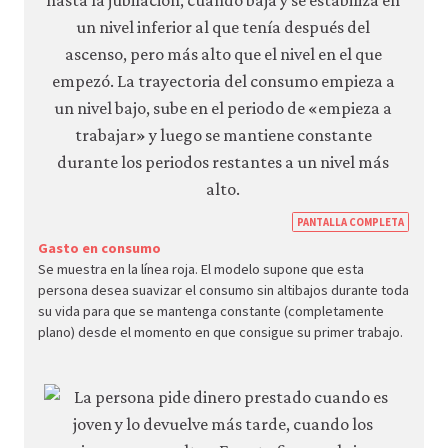
https
PANTALLA COMPLETA
econ.
Gasto en consumo
Se muestra en la línea roja. El modelo supone que esta
econ
persona desea suavizar el consumo sin altibajos durante toda
aggr
su vida para que se mantenga constante (completamente
dema
plano) desde el momento en que consigue su primer trabajo.
09-
smoo
cons
3-