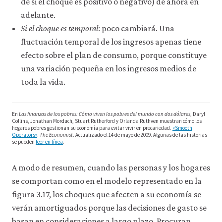
de si el choque es positivo o negativo) de ahora en
adelante.
Si el choque es temporal
: poco cambiará. Una
fluctuación temporal de los ingresos apenas tiene
efecto sobre el plan de consumo, porque constituye
una variación pequeña en los ingresos medios de
toda la vida.
En
Las finanzas de los pobres: Cómo viven los pobres del mundo con dos dólares
, Daryl
Collins, Jonathan Morduch, Stuart Rutherford y Orlanda Ruthven muestran cómo los
hogares pobres gestionan su economía para evitar vivir en precariedad.
«Smooth
Operators»
.
The Economist
. Actualizado el 14 de mayo de 2009. Algunas de las historias
se pueden
leer en línea
.
A modo de resumen, cuando las personas y los hogares
se comportan como en el modelo representado en la
figura 3.17, los choques que afecten a su economía se
verán amortiguados porque las decisiones de gasto se
basan en consideraciones a largo plazo. Procuran