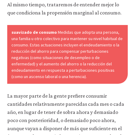
a
Al mismo tiempo, trataremos de entender mejor lo
través
que condiciona la propensión marginal al consumo.
de
la
configuración
de
suavizado de consumo
Medidas que adopta una persona,
tu
una familia u otro colectivo para mantener su nivel habitual de
navegador,
consumo. Estas actuaciones incluyen el endeudamiento o la
pero
reducción del ahorro para compensar perturbaciones
es
negativas (como situaciones de desempleo o de
posible
enfermedad) y el aumento del ahorro o la reducción del
que
endeudamiento en respuesta a perturbaciones positivas
eso
afecte
(como un ascenso laboral o una herencia).
a
las
prestaciones
La mayor parte de la gente prefiere consumir
del
cantidades relativamente parecidas cada mes o cada
sitio
web
año, en lugar de tener de sobra ahora y demasiado
(como,
poco con posterioridad, o demasiado poco ahora,
por
ejemplo,
aunque vayan a disponer de más que suficiente en el
para