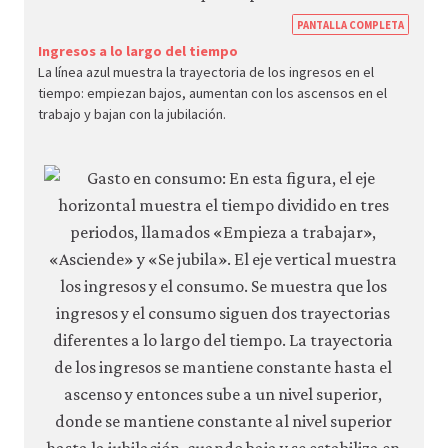
https
PANTALLA COMPLETA
econ.
Ingresos a lo largo del tiempo
La línea azul muestra la trayectoria de los ingresos en el
econ
tiempo: empiezan bajos, aumentan con los ascensos en el
aggr
trabajo y bajan con la jubilación.
dema
09-
smoo
cons
3-
17a