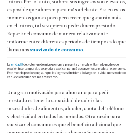
futuro. Por lo tanto, si ahora sus ingresos son elevados,
acceder
es posible que ahorren para más adelante. Y si en estos
a
recursos
momentos ganan poco pero creen que ganarán más
para
en el futuro, tal vez quieran pedir dinero prestado.
los
que
Repartir el consumo de manera relativamente
hay
uniforme entre diferentes periodos de tiempo es lo que
que
tener
llamamos
suavizado de consumo
.
una
sesión
La
unidad 9
del volumen de microeconomía presenta un modelo, llamado modelo de
iniciada).
elección intertemporal, que ayuda a explicar por qué es conveniente modular el consumo.
También
Este modelo predice que, aunque los ingresos fluctúen a lo largo de la vida, nuestro deseo
nos
es que el consumo sea más constante.
gustaría
utilizar
Una gran motivación para ahorrar o para pedir
cookies
analíticas
prestado es tener la capacidad de cubrir las
que
necesidades de alimentos, alquiler, cuota del teléfono
nos
y electricidad en todos los periodos. Otra razón para
ayuden
a
suavizar el consumo es que el beneficio adicional que
mejorar
nos reporta consumir más se hace más pequeño a