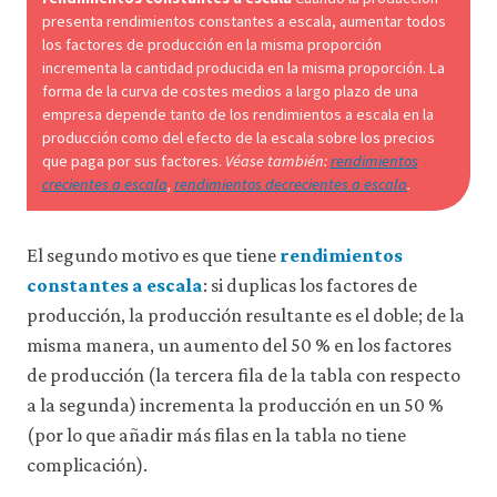
presenta rendimientos constantes a escala, aumentar todos
los factores de producción en la misma proporción
incrementa la cantidad producida en la misma proporción. La
forma de la curva de costes medios a largo plazo de una
empresa depende tanto de los rendimientos a escala en la
producción como del efecto de la escala sobre los precios
que paga por sus factores.
Véase también:
rendimientos
crecientes a escala
,
rendimientos decrecientes a escala
.
El segundo motivo es que tiene
rendimientos
constantes a escala
: si duplicas los factores de
producción, la producción resultante es el doble; de la
misma manera, un aumento del 50 % en los factores
de producción (la tercera fila de la tabla con respecto
a la segunda) incrementa la producción en un 50 %
(por lo que añadir más filas en la tabla no tiene
complicación).