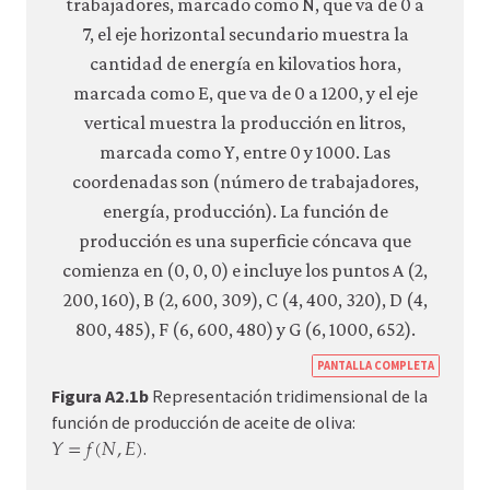
https:
PANTALLA COMPLETA
econ.o
Figura A2.1b
Representación tridimensional de la
econo
función de producción de aceite de oliva:
𝑌
=
𝑓
(
𝑁
,
𝐸
)
Y
=
f
(
N
,
E
)
.
techn
incent