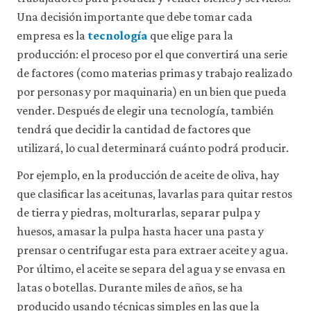
a
Una decisión importante que debe tomar cada
través
de
empresa es la
tecnología
que elige para la
la
producción: el proceso por el que convertirá una serie
configuración
de
de factores (como materias primas y trabajo realizado
tu
por personas y por maquinaria) en un bien que pueda
navegador,
pero
vender. Después de elegir una tecnología, también
es
tendrá que decidir la cantidad de factores que
posible
utilizará, lo cual determinará cuánto podrá producir.
que
eso
Por ejemplo, en la producción de aceite de oliva, hay
afecte
a
que clasificar las aceitunas, lavarlas para quitar restos
las
de tierra y piedras, molturarlas, separar pulpa y
prestaciones
del
huesos, amasar la pulpa hasta hacer una pasta y
sitio
prensar o centrifugar esta para extraer aceite y agua.
web
(como,
Por último, el aceite se separa del agua y se envasa en
por
latas o botellas. Durante miles de años, se ha
ejemplo,
producido usando técnicas simples en las que la
para