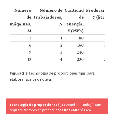
Número
Número de
Cantidad
Producción,
de
trabajadores,
de
Y
(litros)
máquinas,
N
energía,
M
E
(kWh)
3
1
80
50
6
2
160
100
9
3
240
150
12
4
320
200
Figura 2.3
Tecnología de proporciones fijas para
elaborar aceite de oliva.
tecnología de proporciones fijas
Aquella tecnología que
requiere factores en proporciones fijas entre sí. Para