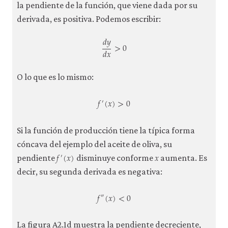
la pendiente de la función, que viene dada por su
derivada, es positiva. Podemos escribir:
𝑑
𝑦
>
0
𝑑
𝑥
d
y
d
x
>
0
O lo que es lo mismo:
𝑓
(
𝑥
)
>
0
′
f
′
(
x
)
>
0
Si la función de producción tiene la típica forma
cóncava del ejemplo del aceite de oliva, su
𝑓
(
𝑥
)
𝑥
′
f
′
(
x
)
x
pendiente
disminuye conforme
aumenta. Es
decir, su segunda derivada es negativa:
𝑓
(
𝑥
)
<
0
″
f
″
(
x
)
<
0
La figura A2.1d muestra la pendiente decreciente,