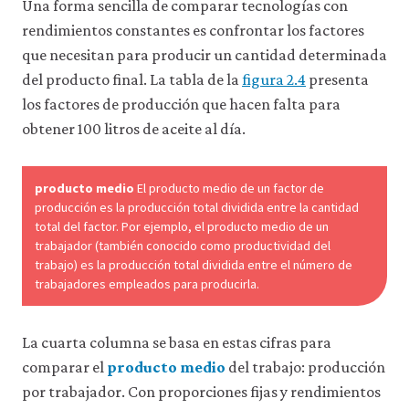
Una forma sencilla de comparar tecnologías con
rendimientos constantes es confrontar los factores
que necesitan para producir un cantidad determinada
del producto final. La tabla de la
figura 2.4
presenta
los factores de producción que hacen falta para
obtener 100 litros de aceite al día.
producto medio
El producto medio de un factor de
producción es la producción total dividida entre la cantidad
total del factor. Por ejemplo, el producto medio de un
trabajador (también conocido como productividad del
trabajo) es la producción total dividida entre el número de
trabajadores empleados para producirla.
La cuarta columna se basa en estas cifras para
comparar el
producto medio
del trabajo: producción
por trabajador. Con proporciones fijas y rendimientos