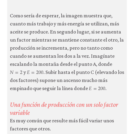
04-
firms-
Como sería de esperar, la imagen muestra que,
techn
cuanto más trabajo y más energía se utilizan, más
produ
aceite se produce. En segundo lugar, si se aumenta
a2-
un factor mientras se mantiene constante el otro, la
1b
producción se incrementa, pero no tanto como
cuando se aumentan los dos a la vez. Imagínate
escalando la montaña desde el punto A, donde
𝑁
=
2
𝐸
=
200
N
=
2
E
=
200
y
. Subir hasta el punto C (elevando los
dos factores) supone un ascenso mucho más
𝐸
=
200
E
=
200
empinado que seguir la línea donde
.
Una función de producción con un solo factor
variable
Es muy común que resulte más fácil variar unos
factores que otros.