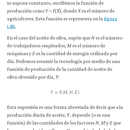
se supone constante, escribimos la función de
consulta
producción como
Y
= f(
X
), donde
X
es el número de
nuestra
política
agricultores. Esta función se representa en la
figura
de
1.8b
.
privacidad
.
En el caso del aceite de oliva, supón que
N
es el número
Aceptar
de trabajadores empleados,
M
es el número de
solo
cookies
máquinas y
E
es la cantidad de energía utilizada por
necesarias
día. Podemos resumir la tecnología por medio de una
función de producción de la cantidad de aceite de
Aceptar
oliva obtenido por día,
Y
:
todas
las
𝑌
=
f
(
𝑀
,
𝑁
,
𝐸
)
cookies
Y
=
f
(
M
,
N
,
E
)
Esta expresión es una forma abreviada de decir que «la
producción diaria de aceite,
Y
, depende (o es una
función) de las cantidades de los factores
N
,
M
y
E
que