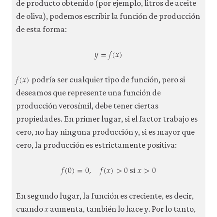
de producto obtenido (por ejemplo, litros de aceite
de oliva), podemos escribir la función de producción
de esta forma:
𝑦
=
𝑓
(
𝑥
)
y
=
f
(
x
)
𝑓
(
𝑥
)
f
(
x
)
podría ser cualquier tipo de función, pero si
deseamos que represente una función de
producción verosímil, debe tener ciertas
propiedades. En primer lugar, si el factor trabajo es
cero, no hay ninguna producción y, si es mayor que
cero, la producción es estrictamente positiva:
𝑓
(
0
)
=
0
,
𝑓
(
𝑥
)
>
0
si
𝑥
>
0
f
(
0
)
=
0
,
f
(
x
)
>
0
si
x
>
0
En segundo lugar, la función es creciente, es decir,
𝑥
𝑦
x
y
cuando
aumenta, también lo hace
. Por lo tanto,