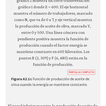
https:
PANTALLA COMPLETA
econ.o
Figura A2.1c
Función de producción de aceite de
econo
oliva cuando la energía se mantiene constante.
techn
incent
04-
El panel inferior muestra la producción de aceite de