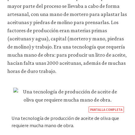
acceder
mayor parte del proceso se llevaba a cabo de forma
a
artesanal, con una mano de mortero para aplastar las
recursos
para
aceitunas y piedras de molino para prensarlas. Los
los
factores de producción eran materias primas
que
hay
(aceitunas y agua), capital (mortero y mano, piedras
que
de molino) y trabajo. Era una tecnología que requería
tener
mucha mano de obra: para producir un litro de aceite,
una
sesión
hacían falta unas 2000 aceitunas, además de muchas
iniciada).
horas de duro trabajo.
También
nos
gustaría
utilizar
cookies
analíticas
que
PANTALLA COMPLETA
nos
Una tecnología de producción de aceite de oliva que
ayuden
a
requiere mucha mano de obra.
mejorar