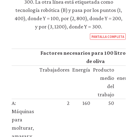
https
PANTALLA COMPLETA
econ
econ
Factores necesarios para 100 litros de 
tech
de oliva
incen
Trabajadores
Energía
Producto
Co
04-
medio
energía:
firms
del
tech
trabajo
prod
A:
2
160
50
2-
Máquinas
4
para
molturar,
amasar y