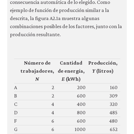
consecuencia automática de lo elegido. Como
ejemplo de función de producción similar a la
descrita, la figura A2.1a muestra algunas
combinaciones posibles de los factores, junto con la
producción resultante.
Número de
Cantidad
Producción,
trabajadores,
de energía,
Y
(litros)
N
E
(kWh)
A
2
200
160
B
2
600
309
C
4
400
320
D
4
800
485
F
6
600
480
G
6
1000
652