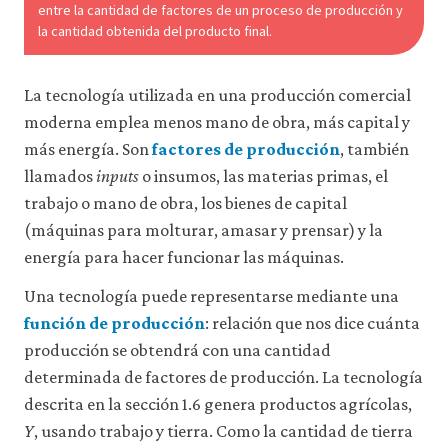
entre la cantidad de factores de un proceso de producción y
datos
personales
la cantidad obtenida del producto final.
ni
de
uso
La tecnología utilizada en una producción comercial
a
moderna emplea menos mano de obra, más capital y
terceros
ni
más energía. Son
factores de producción
, también
los
llamados
inputs
o insumos, las materias primas, el
empleamos
con
trabajo o mano de obra, los bienes de capital
ningún
(máquinas para molturar, amasar y prensar) y la
otro
energía para hacer funcionar las máquinas.
fin.
Para
obtener
Una tecnología puede representarse mediante una
información
función de producción
: relación que nos dice cuánta
más
producción se obtendrá con una cantidad
detallada
sobre
determinada de factores de producción. La tecnología
las
descrita en la sección 1.6 genera productos agrícolas,
cookies
que
Y
, usando trabajo y tierra. Como la cantidad de tierra
utilizamos,