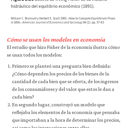
datos
econ
hidráulico del equilibrio económico (1891).
personales
tech
ni
William C. Brainard y Herbert E. Scarf. 2005. «How to Compute Equilibrium Prices
de
incen
in 1891».
American Journal of Economics and Sociology
64 (1): pp. 57–83.
uso
08-
a
terceros
econ
Cómo se usan los modelos en economía
ni
mode
los
El estudio que hizo Fisher de la economía ilustra cómo
2-
empleamos
se usan todos los modelos:
con
16
ningún
Primero se planteó una pregunta bien definida:
otro
fin.
¿Cómo dependen los precios de los bienes de la
Para
cantidad de cada bien que se oferta, de los ingresos
obtener
de los consumidores y del valor que estos le dan a
información
más
cada bien?
detallada
En segundo lugar, construyó un modelo que
sobre
las
reflejaba los elementos de la economía que pensaba
cookies
que importaban a la hora de determinar los precios,
que
así como las interacciones entre ellos.
utilizamos,