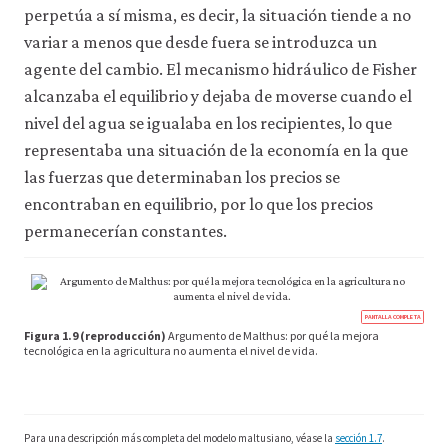
perpetúa a sí misma, es decir, la situación tiende a no
variar a menos que desde fuera se introduzca un
agente del cambio. El mecanismo hidráulico de Fisher
alcanzaba el equilibrio y dejaba de moverse cuando el
nivel del agua se igualaba en los recipientes, lo que
representaba una situación de la economía en la que
las fuerzas que determinaban los precios se
encontraban en equilibrio, por lo que los precios
permanecerían constantes.
https
PANTALLA COMPLETA
econ.
Figura 1.9 (reproducción)
Argumento de Malthus: por qué la mejora
econ
tecnológica en la agricultura no aumenta el nivel de vida.
tech
incen
08-
econ
mode
1-
Para una descripción más completa del modelo maltusiano, véase la
sección 1.7
.