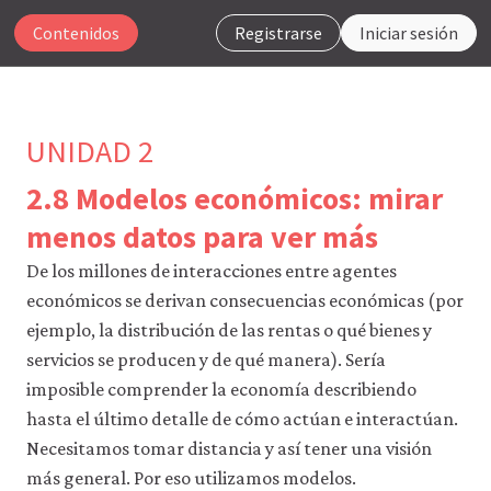
Contenidos
Registrarse
Iniciar sesión
UNIDAD 2
2.8 Modelos económicos: mirar
Para
menos datos para ver más
que
nuestro
De los millones de interacciones entre agentes
sitio
económicos se derivan consecuencias económicas (por
web
ejemplo, la distribución de las rentas o qué bienes y
funcione,
CORE
servicios se producen y de qué manera). Sería
Econ
imposible comprender la economía describiendo
utiliza
cookies
hasta el último detalle de cómo actúan e interactúan.
necesarias.
Necesitamos tomar distancia y así tener una visión
Puedes
desactivarlas
más general. Por eso utilizamos modelos.