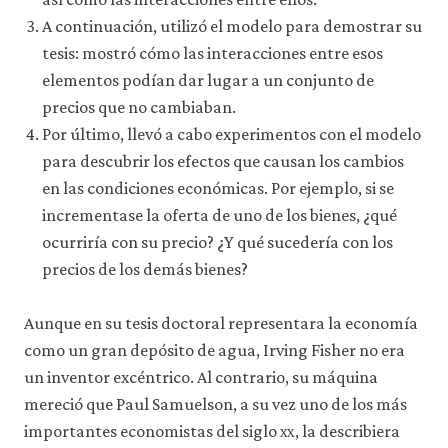
consulta
A continuación, utilizó el modelo para demostrar su
nuestra
tesis: mostró cómo las interacciones entre esos
política
de
elementos podían dar lugar a un conjunto de
privacidad
.
precios que no cambiaban.
Por último, llevó a cabo experimentos con el modelo
Aceptar
para descubrir los efectos que causan los cambios
solo
cookies
en las condiciones económicas. Por ejemplo, si se
necesarias
incrementase la oferta de uno de los bienes, ¿qué
ocurriría con su precio? ¿Y qué sucedería con los
Aceptar
precios de los demás bienes?
todas
las
cookies
Aunque en su tesis doctoral representara la economía
como un gran depósito de agua, Irving Fisher no era
un inventor excéntrico. Al contrario, su máquina
mereció que Paul Samuelson, a su vez uno de los más
importantes economistas del siglo
xx
, la describiera