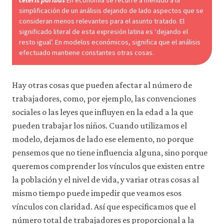
ceteris paribus
En economía se recurre a menudo a la
simplificación de un análisis dejando de lado aspectos que se
consideran menos relevantes para el asunto tratado. El
significado literal de esta expresión latina es ‘dejando el
resto igual’. En modelos económicos, significa que el análisis
efectuado mantiene constantes otras cosas.
Hay otras cosas que pueden afectar al número de
trabajadores, como, por ejemplo, las convenciones
sociales o las leyes que influyen en la edad a la que
pueden trabajar los niños. Cuando utilizamos el
modelo, dejamos de lado ese elemento, no porque
pensemos que no tiene influencia alguna, sino porque
queremos comprender los vínculos que existen entre
la población y el nivel de vida, y variar otras cosas al
mismo tiempo puede impedir que veamos esos
vínculos con claridad. Así que especificamos que el
número total de trabajadores es proporcional a la