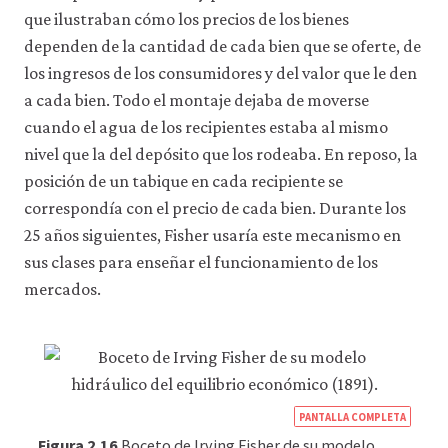
la
que ilustraban cómo los precios de los bienes
funcionalidad
y
dependen de la cantidad de cada bien que se oferte, de
la
los ingresos de los consumidores y del valor que le den
facilidad
de
a cada bien. Todo el montaje dejaba de moverse
uso
cuando el agua de los recipientes estaba al mismo
de
nivel que la del depósito que los rodeaba. En reposo, la
nuestro
sitio
posición de un tabique en cada recipiente se
web.
correspondía con el precio de cada bien. Durante los
Estas
cookies
25 años siguientes, Fisher usaría este mecanismo en
analíticas
sus clases para enseñar el funcionamiento de los
solo
se
mercados.
instalarán
si
las
aceptas.
No
vendemos
https
PANTALLA COMPLETA
ni
cedemos
econ
Figura 2.16
Boceto de Irving Fisher de su modelo