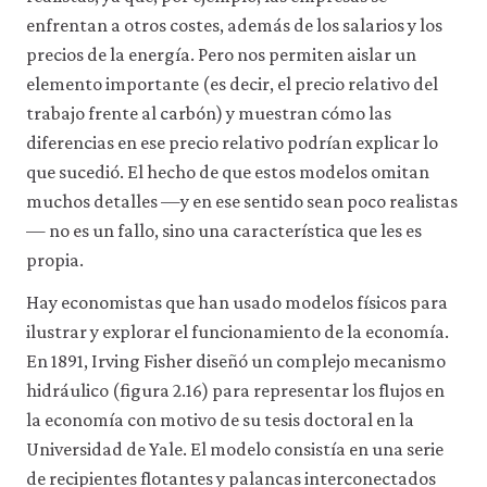
acceder
enfrentan a otros costes, además de los salarios y los
a
precios de la energía. Pero nos permiten aislar un
recursos
para
elemento importante (es decir, el precio relativo del
los
trabajo frente al carbón) y muestran cómo las
que
hay
diferencias en ese precio relativo podrían explicar lo
que
que sucedió. El hecho de que estos modelos omitan
tener
una
muchos detalles —y en ese sentido sean poco realistas
sesión
— no es un fallo, sino una característica que les es
iniciada).
propia.
También
nos
Hay economistas que han usado modelos físicos para
gustaría
utilizar
ilustrar y explorar el funcionamiento de la economía.
cookies
En 1891, Irving Fisher diseñó un complejo mecanismo
analíticas
que
hidráulico (figura 2.16) para representar los flujos en
nos
la economía con motivo de su tesis doctoral en la
ayuden
a
Universidad de Yale. El modelo consistía en una serie
mejorar
de recipientes flotantes y palancas interconectados