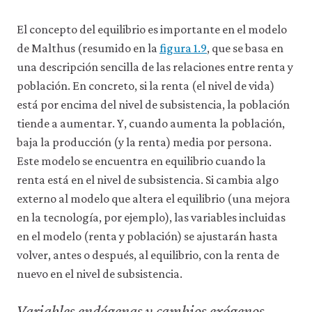
9-
repr
El concepto del equilibrio es importante en el modelo
de Malthus (resumido en la
figura 1.9
, que se basa en
una descripción sencilla de las relaciones entre renta y
población. En concreto, si la renta (el nivel de vida)
está por encima del nivel de subsistencia, la población
tiende a aumentar. Y, cuando aumenta la población,
baja la producción (y la renta) media por persona.
Este modelo se encuentra en equilibrio cuando la
renta está en el nivel de subsistencia. Si cambia algo
externo al modelo que altera el equilibrio (una mejora
en la tecnología, por ejemplo), las variables incluidas
en el modelo (renta y población) se ajustarán hasta
volver, antes o después, al equilibrio, con la renta de
nuevo en el nivel de subsistencia.
Variables endógenas y cambios exógenos