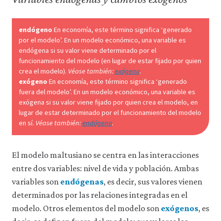
endógeno
En economía, este término significa ‘generado
por el modelo’. En un modelo económico, una variable es
endógena si su valor viene determinado por el
funcionamiento del modelo (en lugar de estar fijado por quien
crea el modelo).
Véase también:
exógeno
.
exógeno
En economía, este término significa ‘generado
fuera del modelo’. En un modelo económico, una variable es
exógena si su valor viene fijado por quien crea el modelo, en
lugar de estar determinado por el funcionamiento del modelo
en sí.
Véase también:
endógeno
.
El modelo maltusiano se centra en las interacciones
entre dos variables: nivel de vida y población. Ambas
variables son
endógenas
, es decir, sus valores vienen
determinados por las relaciones integradas en el
modelo. Otros elementos del modelo son
exógenos
, es