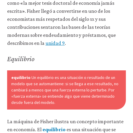
como «la mejor tesis doctoral de economía jamás
escrita». Fisher llegó a convertirse en uno de los
economistas más respetados del siglo
xx
y sus
contribuciones sentaron las bases de las teorías
modernas sobre endeudamiento y préstamos, que
describimos en la
unidad 9
.
Equilibrio
equilibrio
Un equilibrio es una situación o resultado de un
modelo que se automantiene: si se llega a ese resultado, no
cambiará a menos que una fuerza externa lo perturbe. Por
«fuerza externa» se entiende algo que viene determinado
desde fuera del modelo.
La máquina de Fisher ilustra un concepto importante
en economía. El
equilibrio
es una situación que se