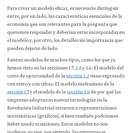
a
través
Para crear un modelo eficaz, es necesario distinguir
de
entre, por un lado, las características esenciales de la
la
economía que son relevantes para la pregunta que
configuración
de
queremos responder y deberían estar incorporadas en
tu
el modelo y, por otro, los detalles sin importancia que
navegador,
pero
pueden dejarse de lado.
es
posible
Existen modelos de muchos tipos, como los que ya
que
hemos visto en las secciones 1.7, 2.2 y 2.6. El modelo del
eso
afecte
coste de oportunidad de la
sección 2.2
viene expresado
a
con texto y con cifras. El modelo maltusiano de la
las
sección 1.7
y el modelo de la
sección 2.6
de por qué las
prestaciones
del
empresas adoptaron nuevas tecnologías en la
sitio
Revolución Industrial recurren a representaciones
web
(como,
matemáticas (gráficos), si bien también podríamos
por
haber usado ecuaciones. Estos modelos no son
ejemplo,
para
realistas, ya que, por ejemplo, las empresas se