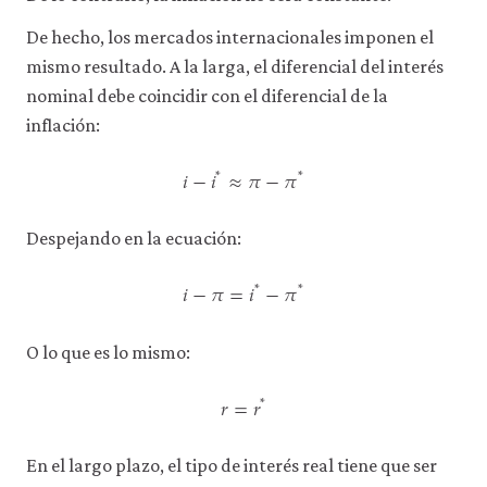
De hecho, los mercados internacionales imponen el
mismo resultado. A la larga, el diferencial del interés
nominal debe coincidir con el diferencial de la
inflación:
𝑖
−
𝑖
≈
𝜋
−
𝜋
*
*
i
−
i
*
≈
π
−
π
*
Despejando en la ecuación:
𝑖
−
𝜋
=
𝑖
−
𝜋
*
*
i
−
π
=
i
*
−
π
*
O lo que es lo mismo:
𝑟
=
𝑟
*
r
=
r
*
En el largo plazo, el tipo de interés real tiene que ser