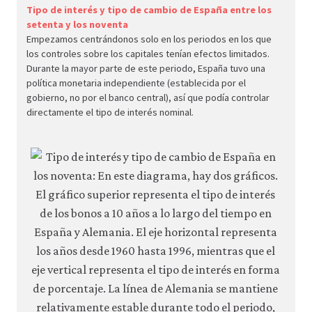
econ.
Tipo de interés y tipo de cambio de España entre los
setenta y los noventa
econ
Empezamos centrándonos solo en los periodos en los que
macr
los controles sobre los capitales tenían efectos limitados.
polic
Durante la mayor parte de este periodo, España tuvo una
política monetaria independiente (establecida por el
globa
gobierno, no por el banco central), así que podía controlar
econ
directamente el tipo de interés nominal.
09-
globa
capit
mobil
inter
rates
7-
20e