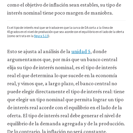
como el objetivo de inflación sean estables, su tipo de
interés nominal tiene poco margen de maniobra.
Es el tipo de interés real que se traduce en que la curva de DA corta a la línea de
45 grados en el nivel de producción que sea acorde con el equilibrio en el lado de la oferta
(como se trata en la
figura 5.13
).
Esto se ajusta al análisis de la
unidad 5
, donde
argumentamos que, por más que un banco central
elija su tipo de interés nominal, es el tipo de interés
real el que determina lo que sucede en la economía
real, y vimos que, a largo plazo, el banco central no
puede elegir directamente el tipo de interés real: tiene
que elegir un tipo nominal que permita lograr un tipo
de interés real acorde con el equilibrio en el lado de la
oferta. El tipo de interés real debe generar el nivel de
equilibrio de la demanda agregada y de la producción.
De lo contrario, la inflación no será constante.