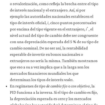
acceder
o revalorización, como refleja la brecha entre el tipo
a
de interés nacional y el extranjero. Así, si por
recursos
ejemplo las autoridades nacionales establecen el
para
𝑖
i
los
tipo de interés oficial,
, cinco puntos porcentuales
𝑖
*
que
i
*
por encima del tipo vigente en el extranjero,
, el
hay
que
nivel actual del tipo de cambio debe ser congruente
tener
con una depreciación esperada del 5 % de su tipo de
una
sesión
cambio nominal. De no ser así, la rentabilidad
iniciada).
esperable de invertir en bonos nacionales o
También
extranjeros no sería la misma. También mostramos
nos
gustaría
que eso a su a vez implica que a la larga son los
utilizar
mercados financieros mundiales los que
cookies
analíticas
determinan los tipos de interés
reales
.
que
En regímenes de
tipo de cambio fijo
o
con objetivo
, la
nos
ayuden
PID funciona a la inversa. Si el tipo de cambio es fijo,
a
la depreciación esperada es cero y los mercados
mejorar