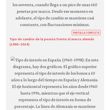
https
PANTALLA COMPLETA
econ.
Tipo de cambio de la peseta frente al marco alemán
(1960–2024)
econ
macr
polic
globa
econ
09-
globa
capit
mobil
inter