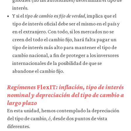
globales (no las autoridades) determinan el tipo de
la
funcionalidad
interés.
y
Y si el
tipo de cambio
es
fijo de verdad
, implica que el
la
facilidad
tipo de interés oficial debe ser el mismo en el país y
de
en el extranjero. Con todo, si los mercados no se
uso
creen del todo el cambio fijo, hará falta pagar un
de
nuestro
tipo de interés más alto para mantener el tipo de
sitio
cambio nacional, a fin de proteger a los inversores
web.
Estas
internacionales de la posibilidad de que se
cookies
abandone el cambio fijo.
analíticas
solo
se
Regímenes
FlexIT
: inflación, tipo de interés
instalarán
nominal y depreciación del tipo de cambio a
si
las
largo plazo
aceptas.
En esta unidad, hemos contemplado la depreciación
𝛿
No
𝛿
vendemos
del tipo de cambio,
, desde dos puntos de vista
ni
diferentes.
cedemos