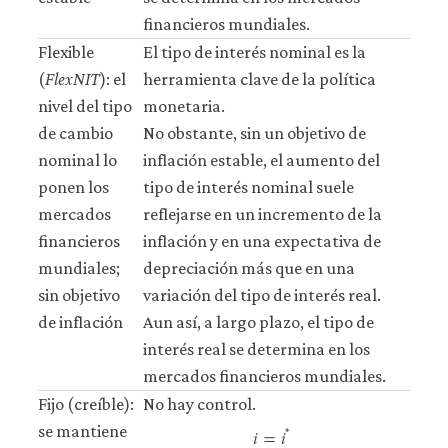
financieros mundiales.
Flexible
El tipo de interés nominal es la
(
FlexNIT
): el
herramienta clave de la política
nivel del tipo
monetaria.
de cambio
No obstante, sin un objetivo de
nominal lo
inflación estable, el aumento del
ponen los
tipo de interés nominal suele
mercados
reflejarse en un incremento de la
financieros
inflación y en una expectativa de
mundiales;
depreciación más que en una
sin objetivo
variación del tipo de interés real.
de inflación
Aun así, a largo plazo, el tipo de
interés real se determina en los
mercados financieros mundiales.
Fijo (creíble):
No hay control.
𝑖
=
𝑖
*
se mantiene