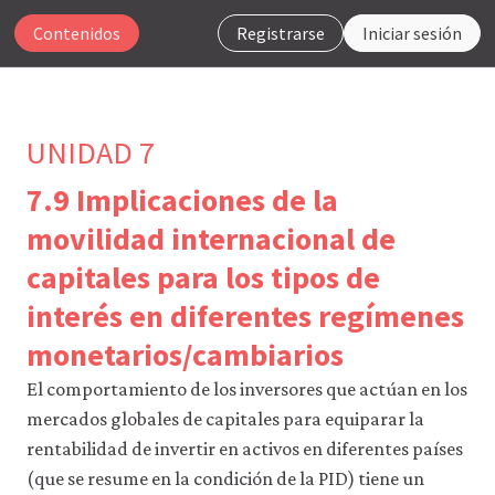
Contenidos
Registrarse
Iniciar sesión
UNIDAD 7
7.9 Implicaciones de la
Para
movilidad internacional de
que
capitales para los tipos de
nuestro
sitio
interés en diferentes regímenes
web
funcione,
monetarios/cambiarios
CORE
Econ
El comportamiento de los inversores que actúan en los
utiliza
cookies
mercados globales de capitales para equiparar la
necesarias.
rentabilidad de invertir en activos en diferentes países
Puedes
(que se resume en la condición de la PID) tiene un
desactivarlas