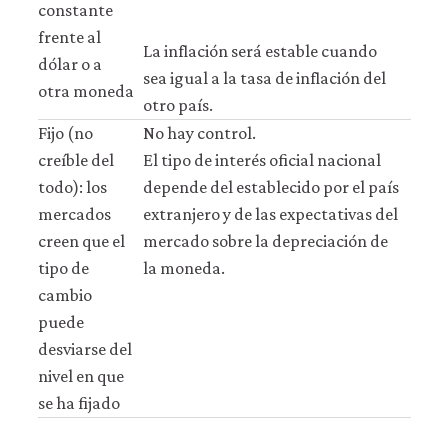
i
=
i
*
constante
frente al
La inflación será estable cuando
dólar o a
sea igual a la tasa de inflación del
otra moneda
otro país.
Fijo (no
No hay control.
creíble del
El tipo de interés oficial nacional
todo): los
depende del establecido por el país
mercados
extranjero y de las expectativas del
creen que el
mercado sobre la depreciación de
tipo de
la moneda.
cambio
puede
desviarse del
nivel en que
se ha fijado