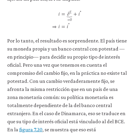
𝑖
=
𝛿
+
𝑖
⏟
𝐸
*
=0
⇒
𝑖
=
𝑖
*
i
=
δ
E
⏟
=0
+
i
*
⇒
i
=
i
*
Por lo tanto, el resultado es sorprendente. El país tiene
su moneda propia y un banco central con potestad —
en principio— para decidir su propio tipo de interés
oficial. Pero una vez que tenemos en cuenta el
compromiso del cambio fijo, en la práctica no existe tal
potestad. Con un cambio verdaderamente fijo, se
afronta la misma restricción que en un país de una
zona monetaria común: su política monetaria es
totalmente dependiente de la del banco central
extranjero. En el caso de Dinamarca, eso se traduce en
que su tipo de interés oficial está vinculado al del BCE.
En la
figura 7.20
, se muestra que eso está