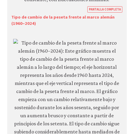
https
PANTALLA COMPLETA
econ.
Tipo de cambio de la peseta frente al marco alemán
(1960–2024)
econ
macr
polic
globa
econ
09-
globa
capit
mobil
inter
rates
7-
20b