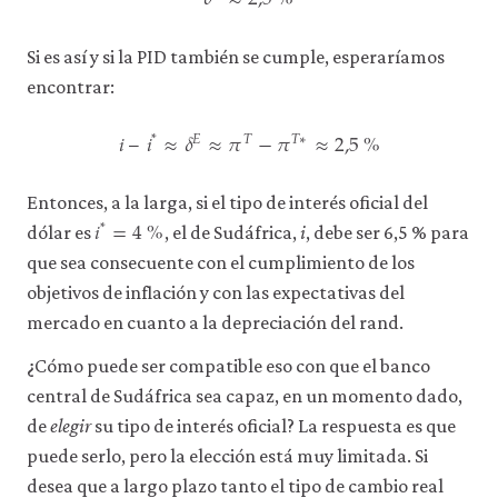
𝛿
≈
2,5
%
δ
E
≈
2,5
%
Si es así y si la PID también se cumple, esperaríamos
encontrar:
𝑖
–
𝑖
≈
𝛿
≈
𝜋
−
𝜋
≈
2,5
%
*
𝐸
𝑇
𝑇
∗
i
–
i
*
≈
δ
E
≈
π
T
−
π
T
∗
≈
2,5
%
Entonces, a la larga, si el tipo de interés oficial del
𝑖
=
4
%
*
i
*
=
4
%
dólar es
, el de Sudáfrica,
i
, debe ser 6,5 % para
que sea consecuente con el cumplimiento de los
objetivos de inflación y con las expectativas del
mercado en cuanto a la depreciación del rand.
¿Cómo puede ser compatible eso con que el banco
central de Sudáfrica sea capaz, en un momento dado,
de
elegir
su tipo de interés oficial? La respuesta es que
puede serlo, pero la elección está muy limitada. Si
desea que a largo plazo tanto el tipo de cambio real