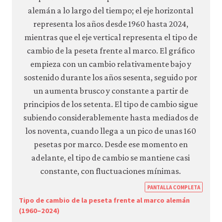
https
PANTALLA COMPLETA
econ.
Tipo de cambio de la peseta frente al marco alemán
(1960–2024)
econ