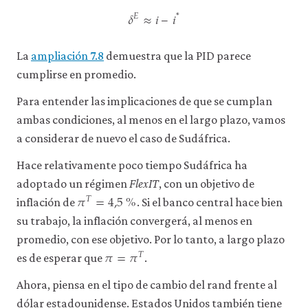
𝛿
≈
𝑖
–
𝑖
𝐸
*
consulta
nuestra
δ
E
≈
i
–
i
*
política
de
La
ampliación 7.8
demuestra que la PID parece
privacidad
.
cumplirse en promedio.
Para entender las implicaciones de que se cumplan
Aceptar
solo
ambas condiciones, al menos en el largo plazo, vamos
cookies
necesarias
a considerar de nuevo el caso de Sudáfrica.
Hace relativamente poco tiempo Sudáfrica ha
Aceptar
adoptado un régimen
FlexIT
, con un objetivo de
𝜋
=
4,5
%
todas
𝑇
π
T
=
4,5
%
las
inflación de
. Si el banco central hace bien
cookies
su trabajo, la inflación convergerá, al menos en
promedio, con ese objetivo. Por lo tanto, a largo plazo
𝜋
=
𝜋
𝑇
π
=
π
T
es de esperar que
.
Ahora, piensa en el tipo de cambio del rand frente al
dólar estadounidense. Estados Unidos también tiene