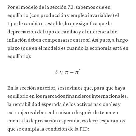
datos
Por el modelo de la sección 7.3, sabemos que en
personales
ni
equilibrio (con producción y empleo invariables) el
de
tipo de cambio es estable, lo que significa que la
uso
depreciación del tipo de cambio y el diferencial de
a
terceros
inflación deben compensarse entre sí. Así pues, a largo
ni
plazo (que en el modelo es cuando la economía está en
los
empleamos
equilibrio):
con
𝛿
≈
𝜋
−
𝜋
*
ningún
otro
δ
≈
π
−
π
*
fin.
Para
En la sección anterior, sostuvimos que, para que haya
obtener
información
equilibrio en los mercados financieros internacionales,
más
la rentabilidad esperada de los activos nacionales y
detallada
extranjeros debe ser la misma después de tener en
sobre
las
cuenta la depreciación esperada, es decir, esperamos
cookies
que se cumpla la condición de la PID:
que
utilizamos,