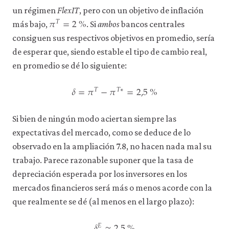
un régimen
FlexIT
, pero con un objetivo de inflación
𝜋
=
2
%
𝑇
π
T
=
2
%
más bajo,
. Si
ambos
bancos centrales
consiguen sus respectivos objetivos en promedio, sería
de esperar que, siendo estable el tipo de cambio real,
en promedio se dé lo siguiente:
𝛿
=
𝜋
−
𝜋
=
2,5
%
𝑇
𝑇
∗
δ
=
π
T
−
π
T
∗
=
2,5
%
Si bien de ningún modo aciertan siempre las
expectativas del mercado, como se deduce de lo
observado en la ampliación 7.8, no hacen nada mal su
trabajo. Parece razonable suponer que la tasa de
depreciación esperada por los inversores en los
mercados financieros será más o menos acorde con la
que realmente se dé (al menos en el largo plazo):
𝐸