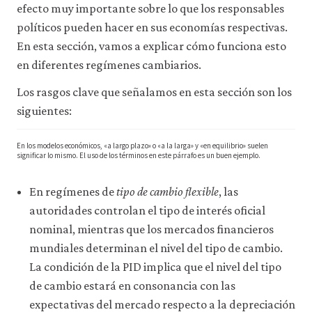
a
efecto muy importante sobre lo que los responsables
través
políticos pueden hacer en sus economías respectivas.
de
la
En esta sección, vamos a explicar cómo funciona esto
configuración
en diferentes regímenes cambiarios.
de
tu
Los rasgos clave que señalamos en esta sección son los
navegador,
pero
siguientes:
es
posible
En los modelos económicos, «a largo plazo» o «a la larga» y «en equilibrio» suelen
que
significar lo mismo. El uso de los términos en este párrafo es un buen ejemplo.
eso
afecte
a
En regímenes de
tipo de cambio flexible
, las
las
autoridades controlan el tipo de interés oficial
prestaciones
del
nominal, mientras que los mercados financieros
sitio
mundiales determinan el nivel del tipo de cambio.
web
La condición de la PID implica que el nivel del tipo
(como,
por
de cambio estará en consonancia con las
ejemplo,
expectativas del mercado respecto a la depreciación
para