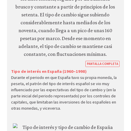
https
PANTALLA COMPLETA
econ.
Tipo de interés en España (1960–1998)
Durante el periodo en que España tuvo su propia moneda, la
econ
peseta, el patrón del tipo de interés español se vio muy
macr
influenciado por las expectativas del tipo de cambio y (en la
polic
parte inicial del periodo representado) por los controles de
capitales, que limitaban las inversiones de los españoles en
globa
otras monedas, y viceversa.
econ
09-
globa