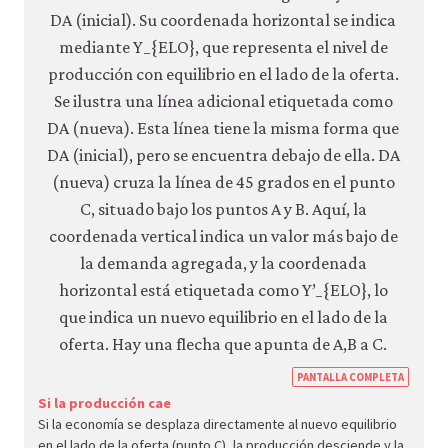
https
PANTALLA COMPLETA
econ.
Si la producción cae
Si la economía se desplaza directamente al nuevo equilibrio
econ
en el lado de la oferta (punto C), la producción desciende y la