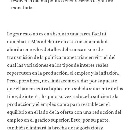
econ
resolver el dilema político endureciendo la política
monetaria.
macr
polic
05-
nega
Lograr esto no es en absoluto una tarea fácil ni
supp
inmediata. Más adelante en esta misma unidad
shoc
abordaremos los detalles del «mecanismo de
5-
transmisión de la política monetaria» en virtud del
8
cual las variaciones en los tipos de interés reales
repercuten en la producción, el empleo y la inflación.
Pero, por ahora, nos limitaremos a dar por supuesto
que el banco central aplica una subida suficiente de los
tipos de interés, lo que a su vez reduce lo suficiente la
producción y el empleo como para restablecer el
equilibrio en el lado de la oferta con una reducción del
empleo en el gráfico superior. Esto, por su parte,
también eliminará la brecha de negociación y