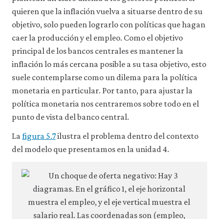
a
quieren que la inflación vuelva a situarse dentro de su
través
de
objetivo, solo pueden lograrlo con políticas que hagan
la
caer la producción y el empleo. Como el objetivo
configuración
de
principal de los bancos centrales es mantener la
tu
inflación lo más cercana posible a su tasa objetivo, esto
navegador,
pero
suele contemplarse como un dilema para la política
es
monetaria en particular. Por tanto, para ajustar la
posible
política monetaria nos centraremos sobre todo en el
que
eso
punto de vista del banco central.
afecte
a
La
figura 5.7
ilustra el problema dentro del contexto
las
del modelo que presentamos en la unidad 4.
prestaciones
del
sitio
web
(como,
por
ejemplo,
para