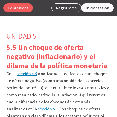
Contenidos
Registrarse
Iniciar sesión
UNIDAD 5
5.5 Un choque de oferta
Para
negativo (inflacionario) y el
que
dilema de la política monetaria
nuestro
sitio
En la
sección 4.9
analizamos los efectos de un choque
web
funcione,
de oferta negativo (como una subida de los precios
CORE
reales del petróleo), el cual reduce los salarios reales y,
Econ
utiliza
como resultado, estimula la inflación. Aquí veremos
cookies
que, a diferencia de los choques de demanda
necesarias.
Puedes
analizados en la
sección 5.3
, los choques de oferta
desactivarlas
plantean un claro dilema a los gestores políticos. Si