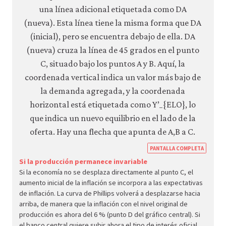
https
PANTALLA COMPLETA
econ.
Si la producción permanece invariable
Si la economía no se desplaza directamente al punto C, el
econ
aumento inicial de la inflación se incorpora a las expectativas
macr
de inflación. La curva de Phillips volverá a desplazarse hacia
polic
arriba, de manera que la inflación con el nivel original de
producción es ahora del 6 % (punto D del gráfico central). Si
05-
el banco central quiere subir ahora el tipo de interés oficial