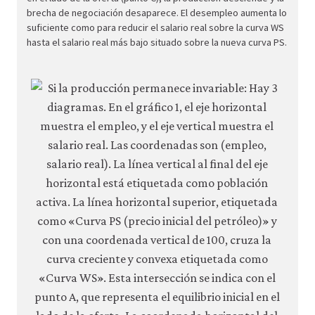
macr
brecha de negociación desaparece. El desempleo aumenta lo
polic
suficiente como para reducir el salario real sobre la curva WS
hasta el salario real más bajo situado sobre la nueva curva PS.
05-
negat
suppl
shock
5-
7b