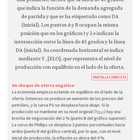
consulta
nuestra
política
de
privacidad
.
Aceptar
solo
cookies
necesarias
https
PANTALLA COMPLETA
Aceptar
econ.
todas
Un choque de oferta negativo
las
La economía empieza estando en equilibrio en el lado de la
econ
cookies
oferta. Entonces se produce un aumento de los precios del
macr
petróleo, y la curva PS se desplaza hacia abajo. Si la
𝑌
Y
ELO
ELO
polic
producción se mantiene en su nivel original (
) hay una
brecha de negociación del 2 % (punto B del gráfico superior).
05-
La curva de Phillips se desplaza 2 puntos porcentuales hacia
negat
arriba (punto B del gráfico central), por lo que, con el nivel
suppl
inicial de producción, la inflación es ahora del 4 %.