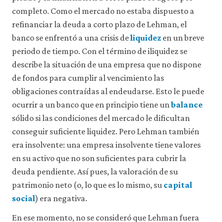
política
completo. Como el mercado no estaba dispuesto a
de
privacidad
.
refinanciar la deuda a corto plazo de Lehman, el
banco se enfrentó a una crisis de
liquidez
en un breve
periodo de tiempo. Con el término de iliquidez se
Aceptar
solo
describe la situación de una empresa que no dispone
cookies
necesarias
de fondos para cumplir al vencimiento las
obligaciones contraídas al endeudarse. Esto le puede
Aceptar
ocurrir a un banco que en principio tiene un
balance
todas
sólido si las condiciones del mercado le dificultan
las
cookies
conseguir suficiente liquidez. Pero Lehman también
era insolvente: una empresa insolvente tiene valores
en su activo que no son suficientes para cubrir la
deuda pendiente. Así pues, la valoración de su
patrimonio neto (o, lo que es lo mismo, su
capital
social
) era negativa.
En ese momento, no se consideró que Lehman fuera