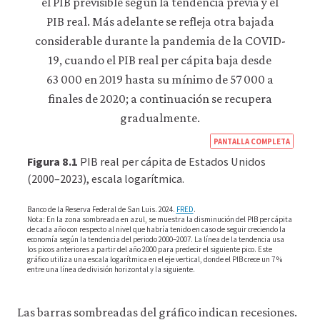
https
PANTALLA COMPLETA
econ
Figura 8.1
PIB real per cápita de Estados Unidos
econ
(2000–2023), escala logarítmica.
finan
Banco de la Reserva Federal de San Luis. 2024.
FRED
.
envi
Nota: En la zona sombreada en azul, se muestra la disminución del PIB per cápita
de cada año con respecto al nivel que habría tenido en caso de seguir creciendo la
crise
economía según la tendencia del periodo 2000–2007. La línea de la tendencia usa
los picos anteriores a partir del año 2000 para predecir el siguiente pico. Este
01-
gráfico utiliza una escala logarítmica en el eje vertical, donde el PIB crece un 7 %
entre una línea de división horizontal y la siguiente.
lehm
brot
Las barras sombreadas del gráfico indican recesiones.
coll