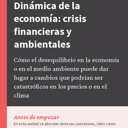
Dinámica de la
la
configuración
economía: crisis
de
tu
navegador,
financieras y
pero
es
ambientales
posible
que
eso
afecte
Cómo el desequilibrio en la economía
a
o en el medio ambiente puede dar
las
prestaciones
lugar a cambios que podrían ser
del
catastróficos en los precios o en el
sitio
web
clima
(como,
por
ejemplo,
para
Antes de empezar
acceder
a
En esta unidad se abordan diversas cuestiones, tales como