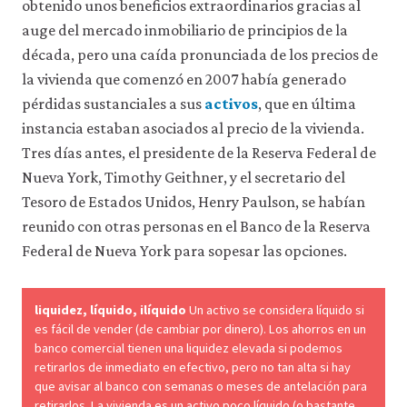
obtenido unos beneficios extraordinarios gracias al
la
facilidad
auge del mercado inmobiliario de principios de la
de
década, pero una caída pronunciada de los precios de
uso
la vivienda que comenzó en 2007 había generado
de
nuestro
pérdidas sustanciales a sus
activos
, que en última
sitio
instancia estaban asociados al precio de la vivienda.
web.
Estas
Tres días antes, el presidente de la Reserva Federal de
cookies
Nueva York, Timothy Geithner, y el secretario del
analíticas
solo
Tesoro de Estados Unidos, Henry Paulson, se habían
se
reunido con otras personas en el Banco de la Reserva
instalarán
Federal de Nueva York para sopesar las opciones.
si
las
aceptas.
No
liquidez, líquido, ilíquido
Un activo se considera líquido si
vendemos
es fácil de vender (de cambiar por dinero). Los ahorros en un
ni
banco comercial tienen una liquidez elevada si podemos
cedemos
retirarlos de inmediato en efectivo, pero no tan alta si hay
datos
que avisar al banco con semanas o meses de antelación para
personales
retirarlos. La vivienda es un activo poco líquido (o bastante
ni