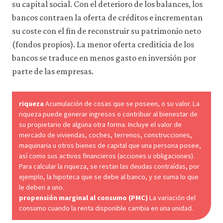
su capital social. Con el deterioro de los balances, los
bancos contraen la oferta de créditos e incrementan
su coste con el fin de reconstruir su patrimonio neto
(fondos propios). La menor oferta crediticia de los
bancos se traduce en menos gasto en inversión por
parte de las empresas.
riqueza
Acumulación de cosas que se poseen, o su valor. La
riqueza puede generar ingresos o contribuir al bienestar de
su propietario de alguna otra forma. Incluye el valor de
mercado de viviendas, coches, terrenos, construcciones,
maquinaria u otros bienes de capital que una persona posee,
así como sus activos financieros (acciones u obligaciones).
Para calcular la riqueza, se restan las deudas contraídas, por
ejemplo, la hipoteca que se debe al banco, y se suma lo que
le deben a uno.
propensión marginal al consumo (PMC)
La variación del
consumo cuando la renta disponible cambia en una unidad.