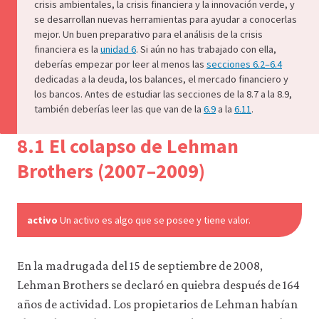
recursos
crisis ambientales, la crisis financiera y la innovación verde, y
para
se desarrollan nuevas herramientas para ayudar a conocerlas
los
mejor. Un buen preparativo para el análisis de la crisis
que
financiera es la
unidad 6
. Si aún no has trabajado con ella,
hay
deberías empezar por leer al menos las
secciones 6.2–6.4
que
dedicadas a la deuda, los balances, el mercado financiero y
tener
los bancos. Antes de estudiar las secciones de la 8.7 a la 8.9,
una
también deberías leer las que van de la
6.9
a la
6.11
.
sesión
iniciada).
También
8.1 El colapso de Lehman
nos
gustaría
Brothers (2007–2009)
utilizar
cookies
analíticas
que
activo
Un activo es algo que se posee y tiene valor.
nos
ayuden
a
En la madrugada del 15 de septiembre de 2008,
mejorar
Lehman Brothers se declaró en quiebra después de 164
la
funcionalidad
años de actividad. Los propietarios de Lehman habían
y