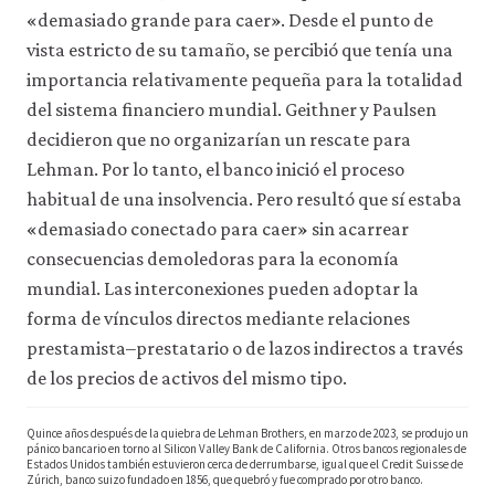
«demasiado grande para caer». Desde el punto de
vista estricto de su tamaño, se percibió que tenía una
importancia relativamente pequeña para la totalidad
del sistema financiero mundial. Geithner y Paulsen
decidieron que no organizarían un rescate para
Lehman. Por lo tanto, el banco inició el proceso
habitual de una insolvencia. Pero resultó que sí estaba
«demasiado conectado para caer» sin acarrear
consecuencias demoledoras para la economía
mundial. Las interconexiones pueden adoptar la
forma de vínculos directos mediante relaciones
prestamista–prestatario o de lazos indirectos a través
de los precios de activos del mismo tipo.
Quince años después de la quiebra de Lehman Brothers, en marzo de 2023, se produjo un
pánico bancario en torno al Silicon Valley Bank de California. Otros bancos regionales de
Estados Unidos también estuvieron cerca de derrumbarse, igual que el Credit Suisse de
Zúrich, banco suizo fundado en 1856, que quebró y fue comprado por otro banco.