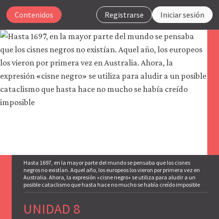
Contenidos
Registrarse
Iniciar sesión
Para
que
nuestro
sitio
web
funcione,
CORE
Econ
utiliza
cookies
Hasta 1697, en la mayor parte del mundo se pensaba que los cisnes
necesarias.
negros no existían. Aquel año, los europeos los vieron por primera vez en
Australia. Ahora, la expresión «cisne negro» se utiliza para aludir a un
Puedes
posible cataclismo que hasta hace no mucho se había creído imposible
desactivarlas
a
UNIDAD 8
través
de