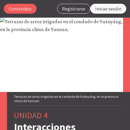
Contenidos
Registrarse
Iniciar sesión
Para
que
nuestro
sitio
web
funcione,
CORE
Econ
utiliza
cookies
Terrazas de arroz irrigadas en el condado de Yuányáng, en la provincia
necesarias.
china de Yunnan.
Puedes
desactivarlas
UNIDAD 4
a
través
Interacciones
de