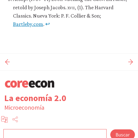
retold by Joseph Jacobs.
xvii
, (1). The Harvard
Classics. Nueva York: P. F. Collier & Son;
Bartleby.com
.
↩
La economía 2.0
Microeconomía
Buscar