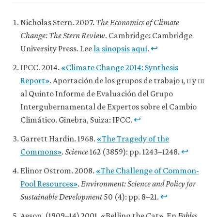
Nicholas Stern. 2007.
The Economics of Climate
Change: The Stern Review
. Cambridge: Cambridge
University Press. Lee
la sinopsis aquí
.
↩
IPCC. 2014.
«Climate Change 2014: Synthesis
Report»
. Aportación de los grupos de trabajo
i
,
ii
y
iii
al Quinto Informe de Evaluación del Grupo
Intergubernamental de Expertos sobre el Cambio
Climático. Ginebra, Suiza: IPCC.
↩
Garrett Hardin. 1968.
«The Tragedy of the
Commons»
.
Science
162 (3859): pp. 1243–1248.
↩
Elinor Ostrom. 2008.
«The Challenge of Common-
Pool Resources»
.
Environment: Science and Policy for
Sustainable Development
50 (4): pp. 8–21.
↩
Aesop. (1909–14) 2001. «Belling the Cat». En
Fables
,