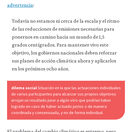
política
advertencia
:
de
privacidad
.
Todavía no estamos ni cerca de la escala y el ritmo
de las reducciones de emisiones necesarias para
Aceptar
solo
ponernos en camino hacia un mundo de 1,5
cookies
necesarias
grados centígrados. Para mantener vivo este
objetivo, los gobiernos nacionales deben reforzar
sus planes de acción climática ahora y aplicarlos
Aceptar
todas
en los próximos ocho años.
las
cookies
dilema social
Situación en la que las actuaciones individuales
de varios participantes para alcanzar sus propios objetivos
arrojan un resultado peor a algún otro que podrían haber
logrado en caso de haber actuado juntos o de manera
coordinada y consensuada, y no de forma individual.
El problema del cambio climático es extremo, pero