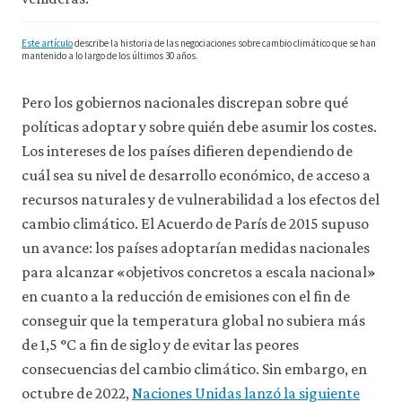
de
uso
Este artículo
describe la historia de las negociaciones sobre cambio climático que se han
a
mantenido a lo largo de los últimos 30 años.
terceros
ni
Pero los gobiernos nacionales discrepan sobre qué
los
empleamos
políticas adoptar y sobre quién debe asumir los costes.
con
Los intereses de los países difieren dependiendo de
ningún
otro
cuál sea su nivel de desarrollo económico, de acceso a
fin.
recursos naturales y de vulnerabilidad a los efectos del
Para
obtener
cambio climático. El Acuerdo de París de 2015 supuso
información
un avance: los países adoptarían medidas nacionales
más
para alcanzar «objetivos concretos a escala nacional»
detallada
sobre
en cuanto a la reducción de emisiones con el fin de
las
conseguir que la temperatura global no subiera más
cookies
que
de 1,5 °C a fin de siglo y de evitar las peores
utilizamos,
consecuencias del cambio climático. Sin embargo, en
consulta
nuestra
octubre de 2022,
Naciones Unidas lanzó la siguiente