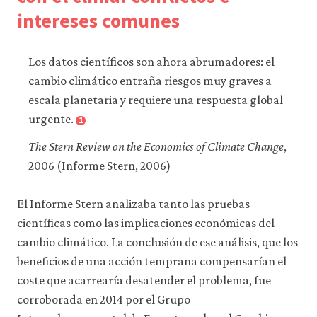
recursos
intereses comunes
para
los
que
hay
Los datos científicos son ahora abrumadores: el
que
cambio climático entraña riesgos muy graves a
tener
una
escala planetaria y requiere una respuesta global
sesión
urgente.
1
iniciada).
También
The Stern Review on the Economics of Climate Change
,
nos
gustaría
2006 (Informe Stern, 2006)
utilizar
cookies
El Informe Stern analizaba tanto las pruebas
analíticas
que
científicas como las implicaciones económicas del
nos
cambio climático. La conclusión de ese análisis, que los
ayuden
a
beneficios de una acción temprana compensarían el
mejorar
coste que acarrearía desatender el problema, fue
la
funcionalidad
corroborada en 2014 por el Grupo
y