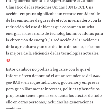
Intergubernamental de Expertos sobre el Cambio
la
Climático de las Naciones Unidas (UN IPCC). Una
facilidad
de
acción temprana significaba un recorte considerable
uso
de las emisiones de gases de efecto invernadero con la
de
nuestro
reducción del uso de bienes que consumen mucha
sitio
energía, el desarrollo de tecnologías innovadoras para
web.
Estas
la obtención de energía, la reducción de la incidencia
cookies
de la agricultura y un uso distinto del suelo, así como
analíticas
la mejora de la eficiencia de las tecnologías actuales.
solo
se
2
instalarán
si
Estos cambios no podrían lograrse con lo que el
las
Informe Stern denominó el «mantenimiento del
statu
aceptas.
No
quo
BAU», en el que individuos, gobiernos y empresas
vendemos
persiguen libremente intereses, políticas y beneficios
ni
cedemos
propios sin tener apenas en cuenta los efectos de todo
datos
ello en otras personas, incluidas las generaciones
personales
venideras.
ni