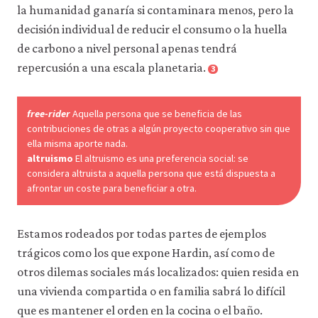
la humanidad ganaría si contaminara menos, pero la
decisión individual de reducir el consumo o la huella
de carbono a nivel personal apenas tendrá
repercusión a una escala planetaria.
3
free-rider
Aquella persona que se beneficia de las
contribuciones de otras a algún proyecto cooperativo sin que
ella misma aporte nada.
altruismo
El altruismo es una preferencia social: se
considera altruista a aquella persona que está dispuesta a
afrontar un coste para beneficiar a otra.
Estamos rodeados por todas partes de ejemplos
trágicos como los que expone Hardin, así como de
otros dilemas sociales más localizados: quien resida en
una vivienda compartida o en familia sabrá lo difícil
que es mantener el orden en la cocina o el baño.