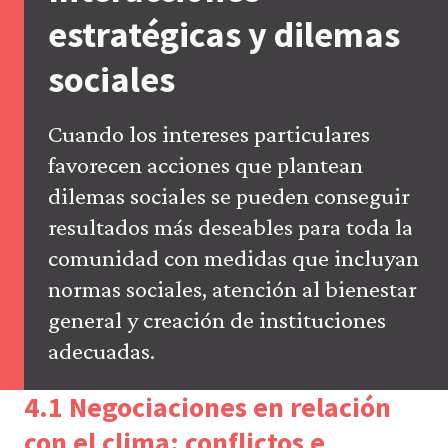
la
estratégicas y dilemas
configuración
de
sociales
tu
navegador,
pero
es
Cuando los intereses particulares
posible
favorecen acciones que plantean
que
eso
dilemas sociales se pueden conseguir
afecte
resultados más deseables para toda la
a
las
comunidad con medidas que incluyan
prestaciones
del
normas sociales, atención al bienestar
sitio
general y creación de instituciones
web
(como,
adecuadas.
por
ejemplo,
para
4.1 Negociaciones en relación
acceder
a
con el clima: conflictos e