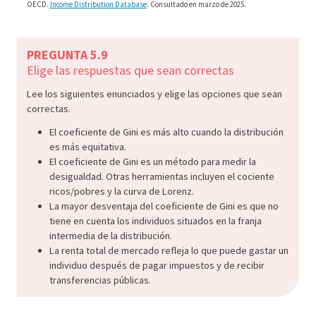
OECD.
Income Distribution Database
. Consultado en marzo de 2025.
the-
game
PREGUNTA 5.9
12-
Elige las respuestas que sean correctas
meas
econ
Lee los siguientes enunciados y elige las opciones que sean
correctas.
inequ
5-
El coeficiente de Gini es más alto cuando la distribución
es más equitativa.
28
El coeficiente de Gini es un método para medir la
desigualdad. Otras herramientas incluyen el cociente
ricos/pobres y la curva de Lorenz.
La mayor desventaja del coeficiente de Gini es que no
tiene en cuenta los individuos situados en la franja
intermedia de la distribución.
La renta total de mercado refleja lo que puede gastar un
individuo después de pagar impuestos y de recibir
transferencias públicas.