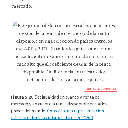
mercado.
https
PANTALLA COMPLETA
econ
Figura 5.28
Desigualdad en cuanto a renta de
econ
mercado y en cuanto a renta disponible en varios
países del mundo.
Consulta una representación
the-
diferente de estos mismos datos en OWiD
.
rules
of-