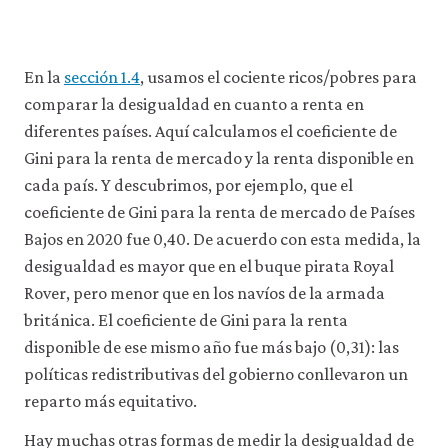
econ
the-
rules
En la
sección 1.4
, usamos el cociente ricos/pobres para
of-
comparar la desigualdad en cuanto a renta en
the-
diferentes países. Aquí calculamos el coeficiente de
game
Gini para la renta de mercado y la renta disponible en
12-
cada país. Y descubrimos, por ejemplo, que el
meas
coeficiente de Gini para la renta de mercado de Países
econ
Bajos en 2020 fue 0,40. De acuerdo con esta medida, la
inequ
desigualdad es mayor que en el buque pirata Royal
5-
Rover, pero menor que en los navíos de la armada
27
británica. El coeficiente de Gini para la renta
disponible de ese mismo año fue más bajo (0,31): las
políticas redistributivas del gobierno conllevaron un
reparto más equitativo.
Hay muchas otras formas de medir la desigualdad de