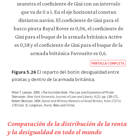
https
PANTALLA COMPLETA
econ
Figura 5.26
El reparto del botín: desigualdad entre
econ
piratas y dentro de la armada británica.
the-
Peter T. Leeson. 2009. «The Invisible Hook: The Law and Economics of Pirate
rules
Tolerance».
New York University Journal of Law and Liberty
, 4 (2): pp. 139–171.
Robert Beatson. 1804.
Naval and Military Memoirs of Great Britain, from 1727 to
of-
1783
(vol. 3). Longman, Hurst, Rees and Orme.
the-
game
Comparación de la distribución de la renta
12-
y la desigualdad en todo el mundo
meas