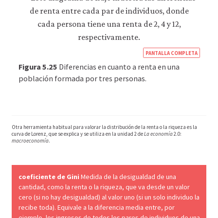
datos
personales
ni
de
uso
https
a
PANTALLA COMPLETA
terceros
econ
Figura 5.25
Diferencias en cuanto a renta en una
ni
econ
población formada por tres personas.
los
empleamos
the-
con
rules
ningún
otro
of-
fin.
Otra herramienta habitual para valorar la distribución de la renta o la riqueza es la
the-
Para
curva de Lorenz, que se explica y se utiliza en la unidad 2 de
La economía
2.0:
macroeconomía
.
game
obtener
información
12-
más
meas
detallada
coeficiente de Gini
Medida de la desigualdad de una
sobre
econ
cantidad, como la renta o la riqueza, que va desde un valor
las
inequ
cero (si no hay desigualdad) al valor uno (si un solo individuo la
cookies
recibe toda). Equivale a la diferencia media entre, por
que
5-
ejemplo, los ingresos de todos los pares de individuos de una
utilizamos,