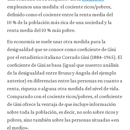
a
empleamos una medida: el cociente ricos/pobres,
través
de
definido como el cociente entre la renta media del
la
10 % de la población más rica de una sociedad y la
configuración
de
renta media del 10 % más pobre.
tu
navegador,
En economía se suele usar otra medida para la
pero
desigualdad que se conoce como coeficiente de Gini
es
posible
por el estadístico italiano Corrado Gini (1884–1965). El
que
coeficiente de Gini se basa (igual que nuestro análisis
eso
de la desigualdad entre Bruno y Ángela del ejemplo
afecte
a
anterior) en diferencias entre las personas en cuanto a
las
renta, riqueza o alguna otra medida del nivel de vida.
prestaciones
del
Comparado con el cociente ricos/pobres, el coeficiente
sitio
de Gini ofrece la ventaja de que incluye información
web
(como,
sobre toda la población, es decir, no solo sobre ricos y
por
pobres, sino también sobre las personas situadas «en
ejemplo,
el medio».
para