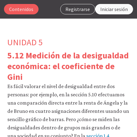
Contenidos
Registrarse
Iniciar sesión
UNIDAD 5
5.12 Medición de la desigualdad
Para
económica: el coeficiente de
que
Gini
nuestro
sitio
Es fácil valorar el nivel de desigualdad entre dos
web
funcione,
personas: por ejemplo, en la sección 5.10 efectuamos
CORE
una comparación directa entre la renta de Ángela y la
Econ
utiliza
de Bruno en cuatro asignaciones diferentes usando un
cookies
sencillo gráfico de barras. Pero ¿cómo se miden las
necesarias.
Puedes
desigualdades dentro de grupos más grandes o de
desactivarlas
una sociedad en su conjunto? En la
sección 1.4