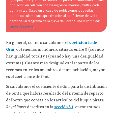
25
consulta
población en relación con los ingresos medios, multiplicada
nuestra
por la mitad. Salvo en el caso de poblaciones pequeñas,
política
puede calcularse una aproximación al coeficiente de Gini a
de
partir de un diagrama de la curva de Lorenz.
Véase también:
privacidad
.
curva de Lorenz
.
Aceptar
solo
En general, cuando calculamos el
coeficiente de
cookies
Gini
, obtenemos un número situado entre 0 (cuando
necesarias
hay igualdad total) y 1 (cuando hay una desigualdad
extrema). Cuanto más desigual es el reparto de los
Aceptar
todas
recursos entre los miembros de una población, mayor
las
es el coeficiente de Gini.
cookies
Si calculamos el coeficiente de Gini para la distribución
de renta que habría resultado del sistema de reparto
del botín que consta en los artículos del buque pirata
Royal Rover
descritos en la
sección 5.1
, encontramos