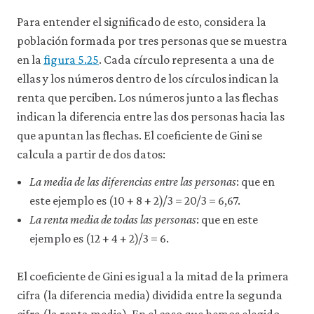
acceder
Para entender el significado de esto, considera la
a
recursos
población formada por tres personas que se muestra
para
en la
figura 5.25
. Cada círculo representa a una de
los
que
ellas y los números dentro de los círculos indican la
hay
renta que perciben. Los números junto a las flechas
que
tener
indican la diferencia entre las dos personas hacia las
una
que apuntan las flechas. El coeficiente de Gini se
sesión
calcula a partir de dos datos:
iniciada).
También
La media de las diferencias entre las personas
: que en
nos
gustaría
este ejemplo es (10 + 8 + 2)/3 = 20/3 = 6,67.
utilizar
La renta media de todas las personas
: que en este
cookies
analíticas
ejemplo es (12 + 4 + 2)/3 = 6.
que
nos
ayuden
El coeficiente de Gini es igual a la mitad de la primera
a
cifra (la diferencia media) dividida entre la segunda
mejorar