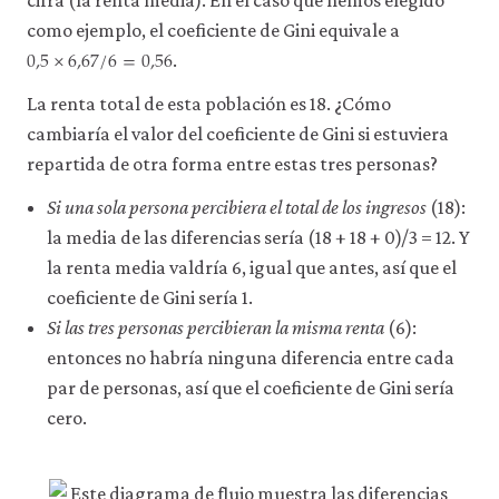
cifra (la renta media). En el caso que hemos elegido
la
funcionalidad
como ejemplo, el coeficiente de Gini equivale a
0,5
×
6,67
/
6
=
0,56
y
0,5
×
6,67
/
6
=
0,56
.
la
facilidad
La renta total de esta población es 18. ¿Cómo
de
uso
cambiaría el valor del coeficiente de Gini si estuviera
de
repartida de otra forma entre estas tres personas?
nuestro
sitio
Si una sola persona percibiera el total de los ingresos
(18):
web.
Estas
la media de las diferencias sería (18 + 18 + 0)/3 = 12. Y
cookies
la renta media valdría 6, igual que antes, así que el
analíticas
coeficiente de Gini sería 1.
solo
se
Si las tres personas percibieran la misma renta
(6):
instalarán
entonces no habría ninguna diferencia entre cada
si
las
par de personas, así que el coeficiente de Gini sería
aceptas.
cero.
No
vendemos
ni
cedemos