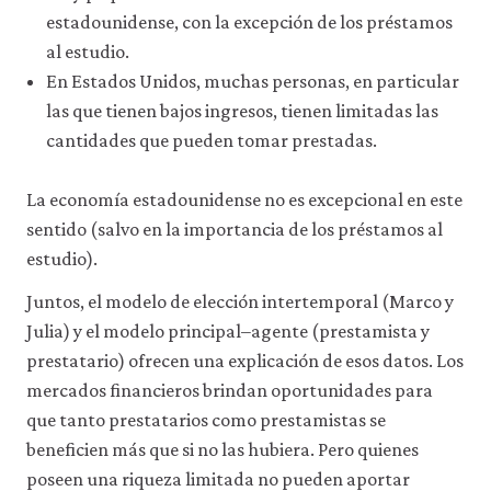
acceder
estadounidense, con la excepción de los préstamos
a
al estudio.
recursos
para
En Estados Unidos, muchas personas, en particular
los
las que tienen bajos ingresos, tienen limitadas las
que
cantidades que pueden tomar prestadas.
hay
que
tener
La economía estadounidense no es excepcional en este
una
sesión
sentido (salvo en la importancia de los préstamos al
iniciada).
estudio).
También
nos
Juntos, el modelo de elección intertemporal (Marco y
gustaría
utilizar
Julia) y el modelo principal–agente (prestamista y
cookies
prestatario) ofrecen una explicación de esos datos. Los
analíticas
mercados financieros brindan oportunidades para
que
nos
que tanto prestatarios como prestamistas se
ayuden
beneficien más que si no las hubiera. Pero quienes
a
mejorar
poseen una riqueza limitada no pueden aportar