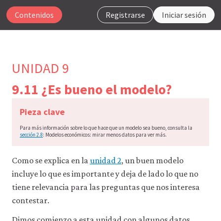
Contenidos
Registrarse
Iniciar sesión
UNIDAD 9
9.11 ¿Es bueno el modelo?
Para
Pieza clave
que
nuestro
Para más información sobre lo que hace que un modelo sea bueno, consulta la
sitio
sección 2.8
: Modelos económicos: mirar menos datos para ver más.
web
funcione,
CORE
Como se explica en la
unidad 2
, un buen modelo
Econ
incluye lo que es importante y deja de lado lo que no
utiliza
cookies
tiene relevancia para las preguntas que nos interesa
necesarias.
contestar.
Puedes
desactivarlas
Dimos comienzo a esta unidad con algunos datos