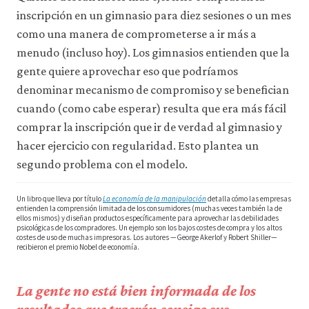
inscripción en un gimnasio para diez sesiones o un mes
como una manera de comprometerse a ir más a
menudo (incluso hoy). Los gimnasios entienden que la
gente quiere aprovechar eso que podríamos
denominar mecanismo de compromiso y se benefician
cuando (como cabe esperar) resulta que era más fácil
comprar la inscripción que ir de verdad al gimnasio y
hacer ejercicio con regularidad. Esto plantea un
segundo problema con el modelo.
Un libro que lleva por título
La economía de la manipulación
detalla cómo las empresas
entienden la comprensión limitada de los consumidores (muchas veces también la de
ellos mismos) y diseñan productos específicamente para aprovechar las debilidades
psicológicas de los compradores. Un ejemplo son los bajos costes de compra y los altos
costes de uso de muchas impresoras. Los autores —George Akerlof y Robert Shiller—
recibieron el premio Nobel de economía.
La gente no está bien informada de los