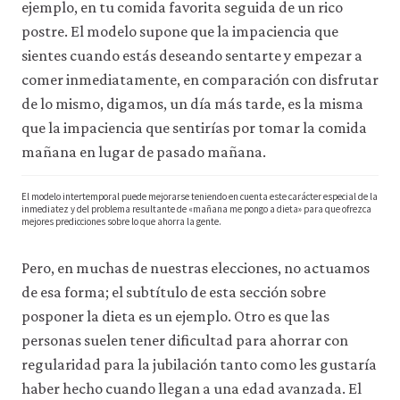
ejemplo, en tu comida favorita seguida de un rico
consulta
postre. El modelo supone que la impaciencia que
nuestra
política
sientes cuando estás deseando sentarte y empezar a
de
comer inmediatamente, en comparación con disfrutar
privacidad
.
de lo mismo, digamos, un día más tarde, es la misma
que la impaciencia que sentirías por tomar la comida
Aceptar
solo
mañana en lugar de pasado mañana.
cookies
necesarias
El modelo intertemporal puede mejorarse teniendo en cuenta este carácter especial de la
inmediatez y del problema resultante de «mañana me pongo a dieta» para que ofrezca
mejores predicciones sobre lo que ahorra la gente.
Aceptar
todas
las
Pero, en muchas de nuestras elecciones, no actuamos
cookies
de esa forma; el subtítulo de esta sección sobre
posponer la dieta es un ejemplo. Otro es que las
personas suelen tener dificultad para ahorrar con
regularidad para la jubilación tanto como les gustaría
haber hecho cuando llegan a una edad avanzada. El