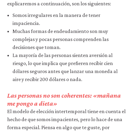
datos
explicaremos a continuación, son los siguientes:
personales
ni
Somos irregulares en la manera de tener
de
impaciencia.
uso
Muchas formas de endeudamiento son muy
a
terceros
complejas y pocas personas comprenden las
ni
decisiones que toman.
los
empleamos
La mayoría de las personas sienten aversión al
con
riesgo, lo que implica que prefieren recibir cien
ningún
otro
dólares seguros antes que lanzar una moneda al
fin.
aire y recibir 200 dólares o nada.
Para
obtener
información
Las personas no son coherentes: «mañana
más
me pongo a dieta»
detallada
sobre
El modelo de elección intertemporal tiene en cuenta el
las
hecho de que somos impacientes, pero lo hace de una
cookies
forma especial. Piensa en algo que te guste, por
que
utilizamos,