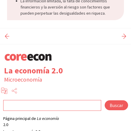
La información limitada, la falta de conocimientos
financieros y la aversión al riesgo son factores que
pueden perpetuar las desigualdades en riqueza.
La economía 2.0
Microeconomía
Buscar
Página principal de
La economía
2.0