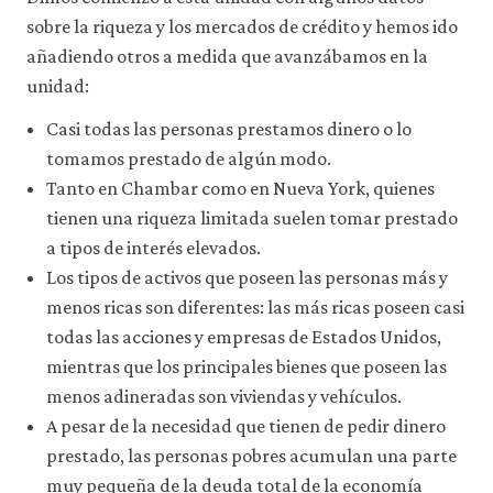
a
sobre la riqueza y los mercados de crédito y hemos ido
través
de
añadiendo otros a medida que avanzábamos en la
la
unidad:
configuración
de
Casi todas las personas prestamos dinero o lo
tu
navegador,
tomamos prestado de algún modo.
pero
Tanto en Chambar como en Nueva York, quienes
es
posible
tienen una riqueza limitada suelen tomar prestado
que
a tipos de interés elevados.
eso
Los tipos de activos que poseen las personas más y
afecte
a
menos ricas son diferentes: las más ricas poseen casi
las
todas las acciones y empresas de Estados Unidos,
prestaciones
del
mientras que los principales bienes que poseen las
sitio
menos adineradas son viviendas y vehículos.
web
(como,
A pesar de la necesidad que tienen de pedir dinero
por
prestado, las personas pobres acumulan una parte
ejemplo,
muy pequeña de la deuda total de la economía
para