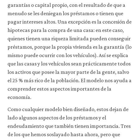
la
garantías o capital propio, con el resultado de que a
funcionalidad
y
menudo se les deniegan los préstamos o tienen que
la
pagar intereses altos. Una excepción es la concesión de
facilidad
hipotecas para la compra de una casa: en este caso,
de
uso
quienes tienen una riqueza limitada pueden conseguir
de
préstamos, porque la propia vivienda es la garantía (lo
nuestro
sitio
mismo puede ocurrir con los vehículos). Así se explica
web.
que las casas y los vehículos sean prácticamente todos
Estas
cookies
los activos que posee la mayor parte de la gente, salvo
analíticas
el 25 % más rico de la población. El modelo nos ayuda a
solo
comprender estos aspectos importantes de la
se
instalarán
economía.
si
las
Como cualquier modelo bien diseñado, estos dejan de
aceptas.
lado algunos aspectos de los préstamos y el
No
vendemos
endeudamiento que también tienen importancia. Tres
ni
de los que hemos soslayado hasta ahora, pero que
cedemos