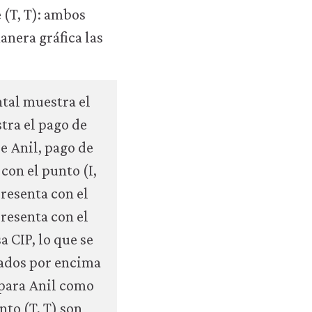
 (T, T): ambos
interactions-
nera gráfica las
05-
pareto-
criterion.html#figura-
4-
6