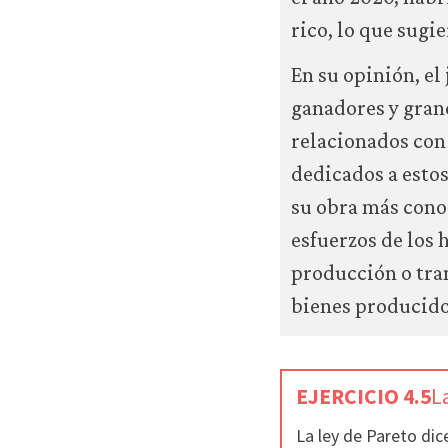
cookies
rico, lo que sugi
analíticas
solo
En su opinión, e
se
instalarán
ganadores y grand
si
relacionados con 
las
aceptas.
dedicados a estos
No
su obra más cono
vendemos
ni
esfuerzos de los 
cedemos
producción o tra
datos
personales
bienes producido
ni
de
uso
a
EJERCICIO 4.5
L
terceros
ni
La ley de Pareto dic
los