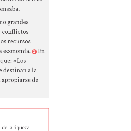
pensaba.
omo grandes
 conflictos
los recursos
la economía.
En
1
 que: «Los
e destinan a la
 apropiarse de
 de la riqueza.