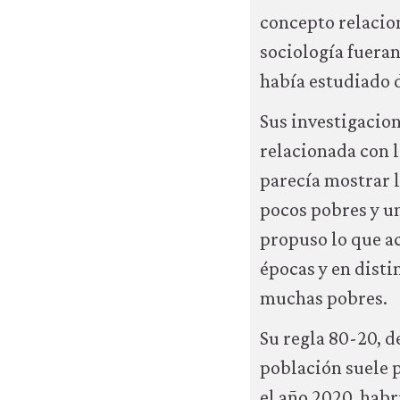
utilizar
concepto relacion
cookies
sociología fueran
analíticas
que
había estudiado d
nos
ayuden
Sus investigacion
a
relacionada con l
mejorar
la
parecía mostrar 
funcionalidad
pocos pobres y un
y
la
propuso lo que ac
facilidad
épocas y en dist
de
uso
muchas pobres.
de
nuestro
Su regla 80-20, d
sitio
población suele p
web.
Estas
el año 2020, habr