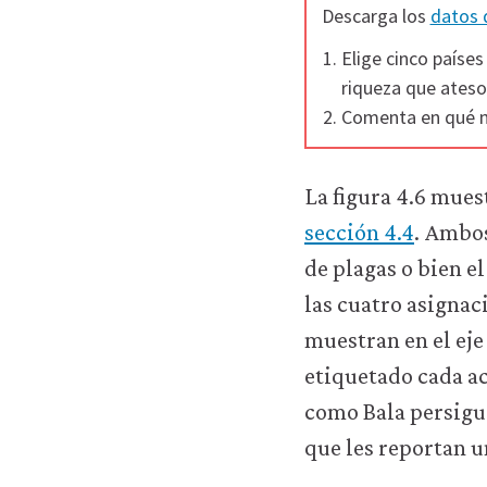
Descarga los
datos 
empleamos
con
Elige cinco países
ningún
riqueza que atesor
otro
Comenta en qué me
fin.
Para
obtener
información
La figura 4.6 mues
más
sección 4.4
. Ambos
detallada
sobre
de plagas o bien e
las
las cuatro asignac
cookies
que
muestran en el eje 
utilizamos,
etiquetado cada ac
consulta
nuestra
como Bala persigu
política
que les reportan 
de
privacidad
.