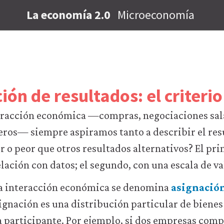
La economía 2.0
Microeconomía
ión de resultados: el criteri
teracción económica —compras, negociaciones sala
eros— siempre aspiramos tanto a describir el re
or o peor que otros resultados alternativos? El pr
lación con datos; el segundo, con una escala de va
na interacción económica se denomina
asignació
ignación es una distribución particular de bienes
a participante. Por ejemplo, si dos empresas com