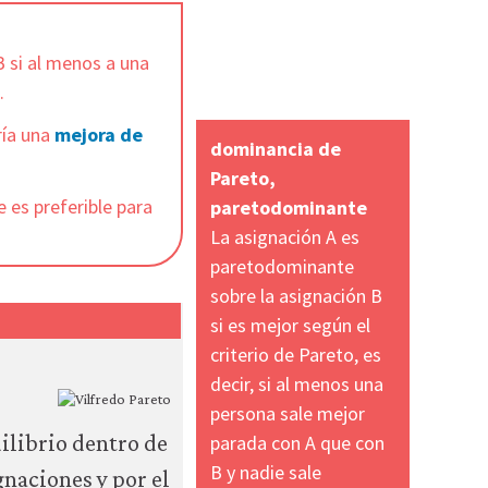
B si al menos a una
.
ría una
mejora de
dominancia de
Pareto,
 es preferible para
paretodominante
La asignación A es
paretodominante
sobre la asignación B
si es mejor según el
criterio de Pareto, es
decir, si al menos una
persona sale mejor
ilibrio dentro de
parada con A que con
B y nadie sale
ignaciones y por el