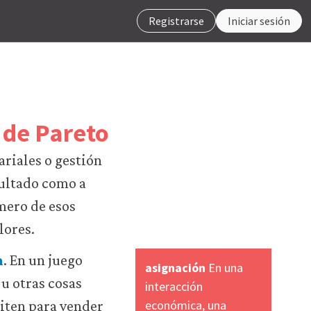
Registrarse
Iniciar sesión
o de Pareto
riales o gestión
sultado como a
imero de esos
lores.
n
. En un juego
asignación
En una
 u otras cosas
interacción
económica, una
piten para vender