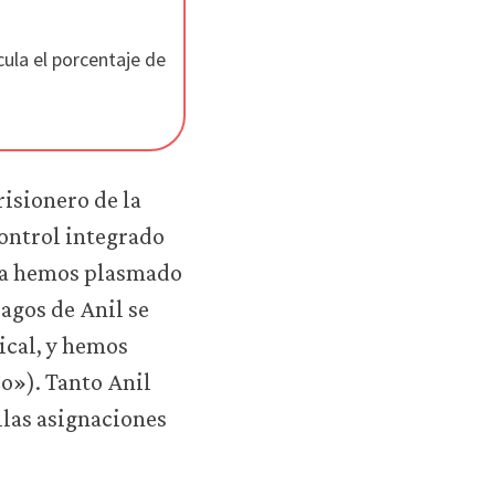
cula el porcentaje de
risionero de la
control integrado
cha hemos plasmado
pagos de Anil se
tical, y hemos
co»). Tanto Anil
llas asignaciones