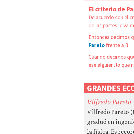
sitio
web
El criterio de P
(como,
De acuerdo con el cr
por
de las partes le va 
ejemplo,
para
Entonces decimos qu
acceder
Pareto
frente a B.
a
recursos
Cuando decimos que 
para
ese alguien, lo que 
los
que
hay
que
GRANDES EC
tener
una
Vilfredo Pareto
sesión
Vilfredo Pareto (
iniciada).
También
graduó en ingenie
nos
la física. Es reco
gustaría