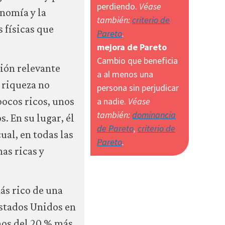
perdiendo.
Véase
onomía y la
también:
criterio de
s físicas que
Pareto
.
mejora de Pareto
Cambio que beneficia
ción relevante
a al menos una
a riqueza no
persona sin perjudicar
ocos ricos, unos
a nadie.
Véase
también:
dominancia
. En su lugar, él
de Pareto
,
criterio de
ual, en todas las
Pareto
.
as ricas y
más rico de una
Estados Unidos en
nos del 20 % más