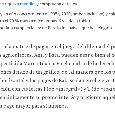
de riqueza mundial
y comprueba esta ley.
 y un año concreto (entre 1995 y 2020, ambos inclusive) y cal
a el 20 % más rico (columnas K y L de la tabla).
dida cumplen la ley de Pareto los países que has elegido.
tra la matriz de pagos en el juego del dilema del p
 agricultores, Anil y Bala, pueden usar o bien el 
l pesticida Marea Tóxica. En el cuadro de la dere
iones dentro de un gráfico, de tal manera que los 
horizontal y los pagos de Bala se dan en el eje ver
ción con las letras I (de «integral») y T (de «tóxi
en únicamente su propio interés y prefieren aque
un pago mayor para sí mismos.