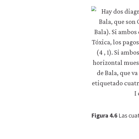
r
Aceptar
todas
s
las
as
cookies
Figura 4.6
Las cuat