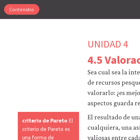
Contenidos
UNIDAD 4
4.5 Valorac
Para
Sea cual sea la in
que
nuestro
de recursos pesqu
sitio
valorarlo: ¿es mej
web
funcione,
aspectos guarda re
CORE
Econ
El resultado de u
criterio de Pareto
El
utiliza
cualquiera, una as
criterio de Pareto es
cookies
necesarias.
una forma de
valiosas entre cad