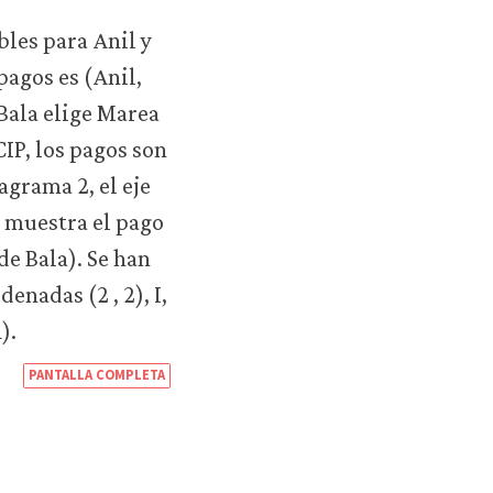
https://books.core-
PANTALLA COMPLETA
econ.org/the-
economy/microeconomics/es/0
strategic-